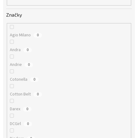
Značky
Agio Milano
0
Andra
0
Andrie
0
Cotonella
0
Cotton Belt
0
Darex
0
DCGirl
0