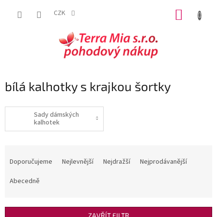
Přejít
NÁKUP
na
CZK
obsah
KOŠÍK
bílá kalhotky s krajkou šortky
Sady dámských
kalhotek
Ř
a
Doporučujeme
Nejlevnější
Nejdražší
Nejprodávanější
z
e
Abecedně
n
í
p
ZAVŘÍT FILTR