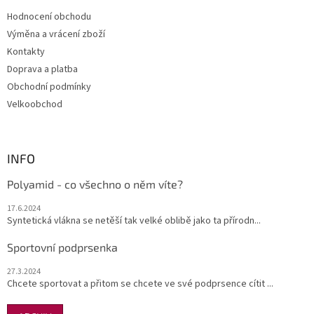
t
í
Hodnocení obchodu
í
p
Výměna a vrácení zboží
r
v
Kontakty
k
Doprava a platba
y
Obchodní podmínky
v
ý
Velkoobchod
p
i
s
u
INFO
Polyamid - co všechno o něm víte?
17.6.2024
Syntetická vlákna se netěší tak velké oblibě jako ta přírodn...
Sportovní podprsenka
27.3.2024
Chcete sportovat a přitom se chcete ve své podprsence cítit ...