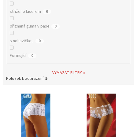
střiženo laserem
0
přiznaná guma v pase
0
s nohavičkou
0
Formující
0
VYMAZAT FILTRY
Položek k zobrazení:
5
V
ý
p
i
s
p
r