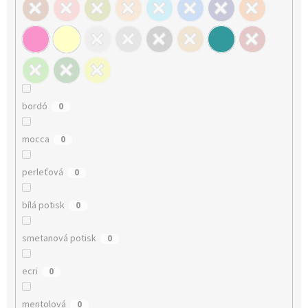
bordó
0
mocca
0
perleťová
0
bílá potisk
0
smetanová potisk
0
ecri
0
mentolová
0