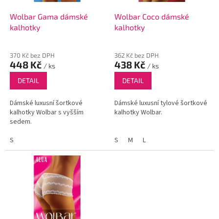
o
d
Wolbar Gama dámské
Wolbar Coco dámské
u
kalhotky
kalhotky
k
t
370 Kč bez DPH
362 Kč bez DPH
ů
448 Kč
438 Kč
/ ks
/ ks
DETAIL
DETAIL
Dámské luxusní šortkové
Dámské luxusní tylové šortkové
kalhotky Wolbar s vyšším
kalhotky Wolbar.
sedem.
S
S
M
L