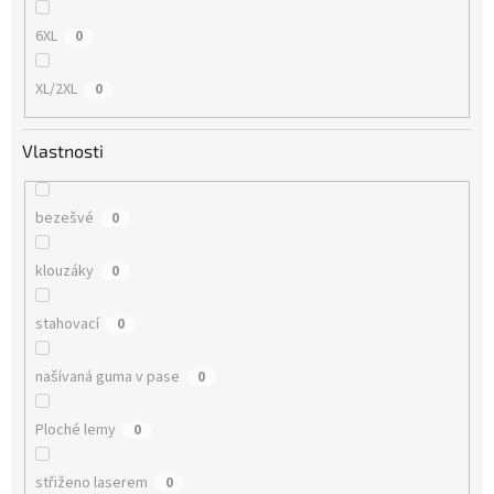
6XL
0
XL/2XL
0
Vlastnosti
bezešvé
0
klouzáky
0
stahovací
0
našívaná guma v pase
0
Ploché lemy
0
střiženo laserem
0