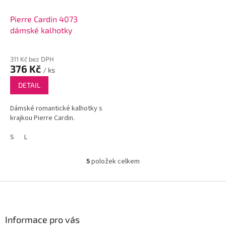
Pierre Cardin 4073
dámské kalhotky
311 Kč bez DPH
376 Kč
/ ks
DETAIL
Dámské romantické kalhotky s
krajkou Pierre Cardin.
S
L
5
položek celkem
O
v
l
Z
á
á
d
p
a
a
Informace pro vás
c