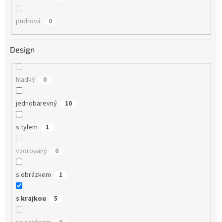
pudrová
0
Design
hladký
0
jednobarevný
10
s tylem
1
vzorovaný
0
s obrázkem
1
s krajkou
5