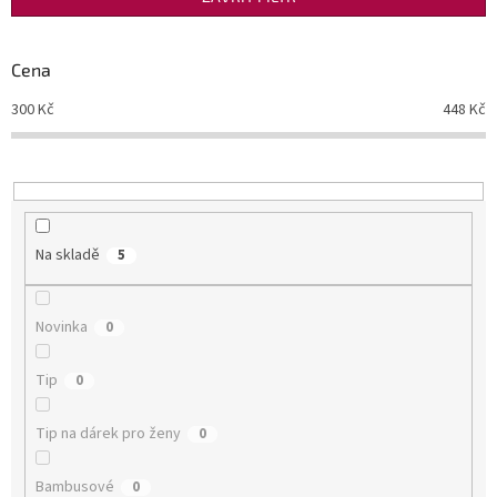
r
o
d
Cena
u
300
Kč
448
Kč
k
t
ů
Na skladě
5
Novinka
0
Tip
0
Tip na dárek pro ženy
0
Bambusové
0