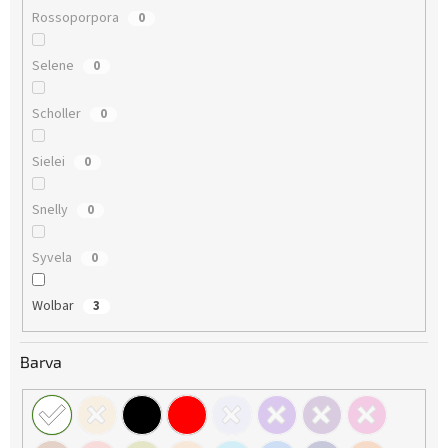
Rossoporpora
0
Selene
0
Scholler
0
Sielei
0
Snelly
0
Syvela
0
Wolbar
3
Barva