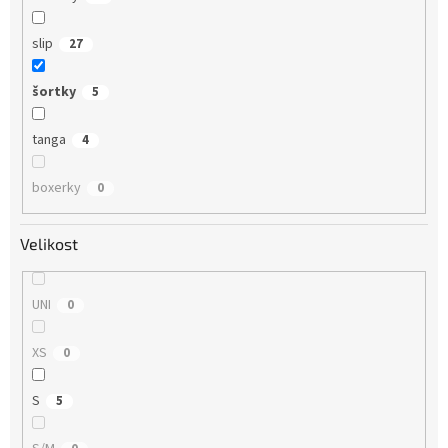
slip
27
šortky
5
tanga
4
boxerky
0
Velikost
UNI
0
XS
0
S
5