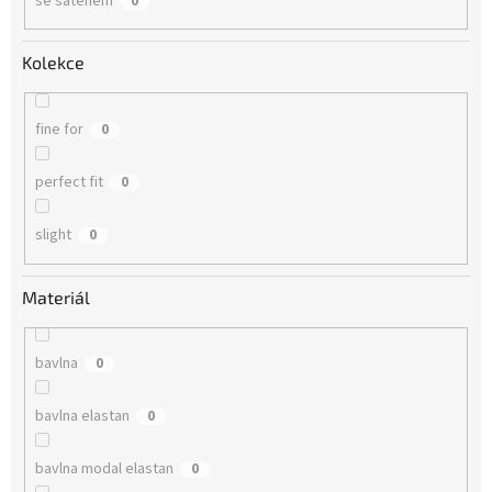
se saténem
0
Kolekce
fine for
0
perfect fit
0
slight
0
Materiál
bavlna
0
bavlna elastan
0
bavlna modal elastan
0