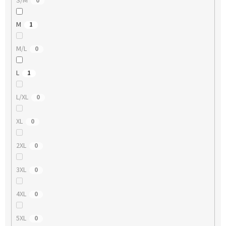
S/M
0
M
1
M/L
0
L
1
L/XL
0
XL
0
2XL
0
3XL
0
4XL
0
5XL
0