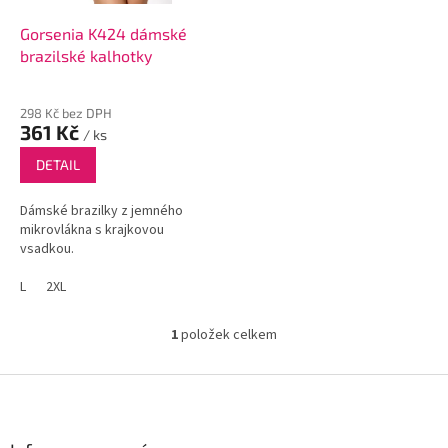
o
d
Gorsenia K424 dámské
u
brazilské kalhotky
k
t
298 Kč bez DPH
ů
361 Kč
/ ks
DETAIL
Dámské brazilky z jemného
mikrovlákna s krajkovou
vsadkou.
L
2XL
1
položek celkem
O
v
l
Z
á
á
d
p
a