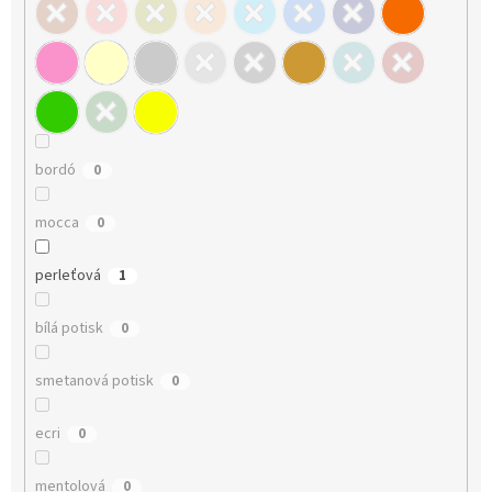
bordó
0
mocca
0
perleťová
1
bílá potisk
0
smetanová potisk
0
ecri
0
mentolová
0