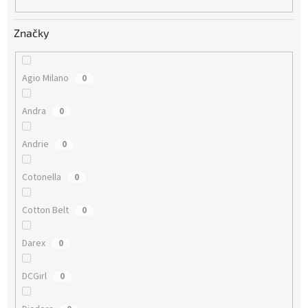
Značky
Agio Milano
0
Andra
0
Andrie
0
Cotonella
0
Cotton Belt
0
Darex
0
DCGirl
0