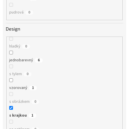
pudrová
0
Design
hladký
0
jednobarevný
6
s tylem
0
vzorovaný
1
s obrázkem
0
s krajkou
1