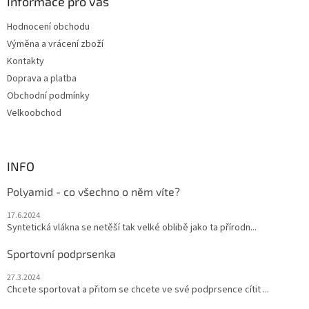
a
Informace pro vás
c
t
í
Hodnocení obchodu
í
p
Výměna a vrácení zboží
r
v
Kontakty
k
Doprava a platba
y
Obchodní podmínky
v
ý
Velkoobchod
p
i
s
u
INFO
Polyamid - co všechno o něm víte?
17.6.2024
Syntetická vlákna se netěší tak velké oblibě jako ta přírodn...
Sportovní podprsenka
27.3.2024
Chcete sportovat a přitom se chcete ve své podprsence cítit ...