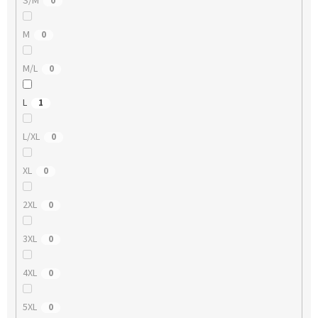
S/M
0
M
0
M/L
0
L
1
L/XL
0
XL
0
2XL
0
3XL
0
4XL
0
5XL
0