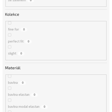
se saténem
0
Kolekce
fine for
0
perfect fit
0
slight
0
Materiál
bavlna
0
bavlna elastan
0
bavlna modal elastan
0