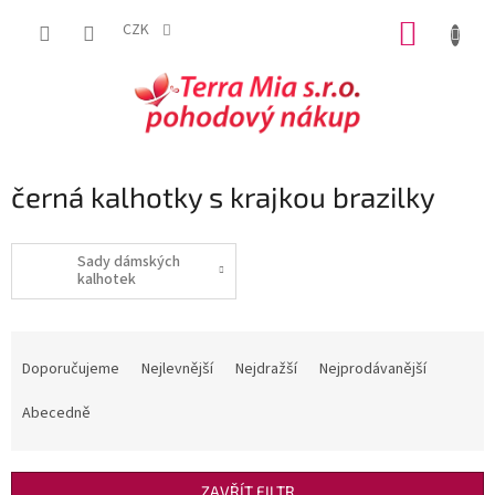
Přejít
NÁKUP
na
CZK
obsah
KOŠÍK
černá kalhotky s krajkou brazilky
Sady dámských
kalhotek
Ř
a
Doporučujeme
Nejlevnější
Nejdražší
Nejprodávanější
z
e
Abecedně
n
í
p
ZAVŘÍT FILTR