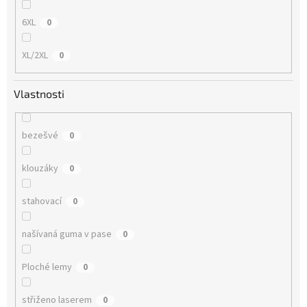
6XL
0
XL/2XL
0
Vlastnosti
bezešvé
0
klouzáky
0
stahovací
0
našívaná guma v pase
0
Ploché lemy
0
střiženo laserem
0