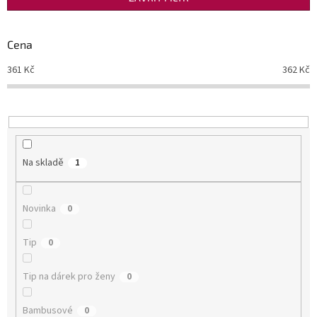
r
o
d
Cena
u
361
Kč
362
Kč
k
t
ů
Na skladě
1
Novinka
0
Tip
0
Tip na dárek pro ženy
0
Bambusové
0