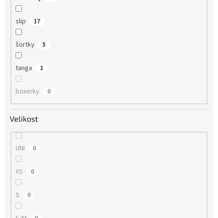
slip
17
šortky
5
tanga
1
boxerky
0
Velikost
UNI
0
XS
0
S
0