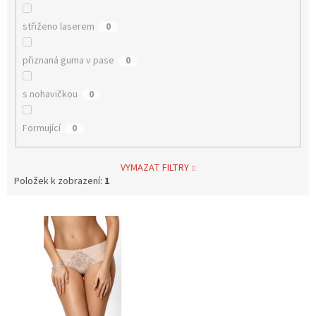
střiženo laserem
0
přiznaná guma v pase
0
s nohavičkou
0
Formující
0
VYMAZAT FILTRY
Položek k zobrazení:
1
V
ý
p
i
s
p
r