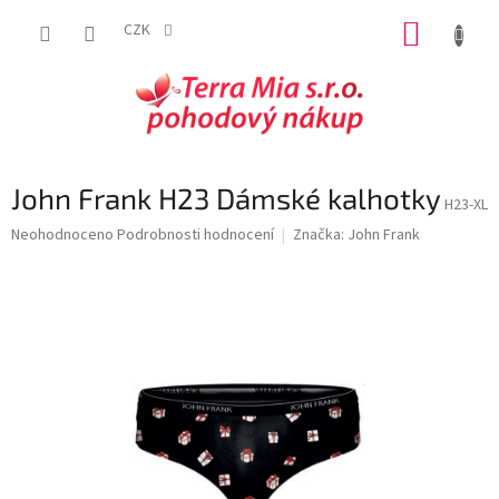
Přejít
NÁKUP
na
CZK
obsah
KOŠÍK
John Frank H23 Dámské kalhotky
H23-XL
Průměrné
Neohodnoceno
Podrobnosti hodnocení
Značka:
John Frank
hodnocení
produktu
je
0,0
z
5
hvězdiček.