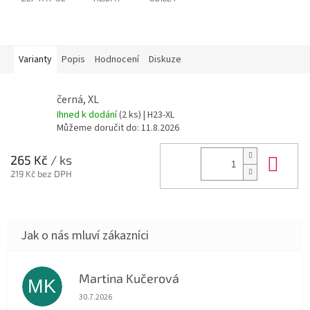
Varianty
Popis
Hodnocení
Diskuze
černá, XL
Ihned k dodání
(2 ks)
| H23-XL
Můžeme doručit do:
11.8.2026
Do 
265 Kč
/ ks
219 Kč bez DPH
Martina Kučerová
MK
Hodnocení obchodu je 5 z 5 hvězdiček.
30.7.2026