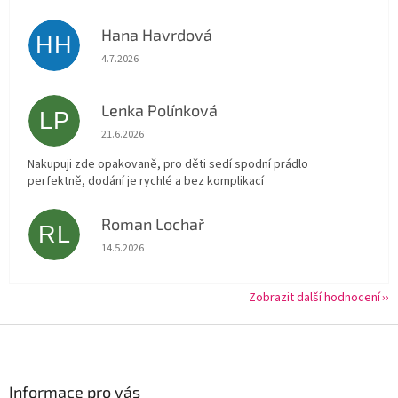
Hana Havrdová
HH
Hodnocení obchodu je 5 z 5 hvězdiček.
4.7.2026
Lenka Polínková
LP
Hodnocení obchodu je 5 z 5 hvězdiček.
21.6.2026
Nakupuji zde opakovaně, pro děti sedí spodní prádlo
perfektně, dodání je rychlé a bez komplikací
Roman Lochař
RL
Hodnocení obchodu je 5 z 5 hvězdiček.
14.5.2026
Zobrazit další hodnocení
Z
á
p
a
Informace pro vás