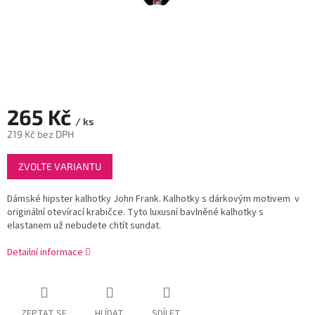
265 Kč
/ ks
219 Kč bez DPH
Měrná
ZVOLTE VARIANTU
cena:
Dámské hipster kalhotky John Frank. Kalhotky s dárkovým motivem v
originální otevírací krabičce. Tyto luxusní bavlněné kalhotky s
elastanem už nebudete chtít sundat.
Detailní informace
ZEPTAT SE
HLÍDAT
SDÍLET