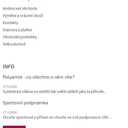
t
Hodnocení obchodu
í
Výměna a vrácení zboží
Kontakty
Doprava a platba
Obchodní podmínky
Velkoobchod
INFO
Polyamid - co všechno o něm víte?
17.6.2024
Syntetická vlákna se netěší tak velké oblibě jako ta přírodn...
Sportovní podprsenka
27.3.2024
Chcete sportovat a přitom se chcete ve své podprsence cítit ...