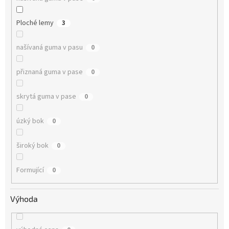
Ploché lemy
3
našívaná guma v pasu
0
přiznaná guma v pase
0
skrytá guma v pase
0
úzký bok
0
široký bok
0
Formující
0
Výhoda