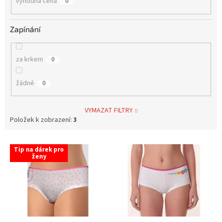
výhodná cena
0
Zapínání
za krkem
0
žádné
0
VYMAZAT FILTRY
Položek k zobrazení:
3
V
Tip na dárek pro
ý
ženy
p
i
s
p
r
o