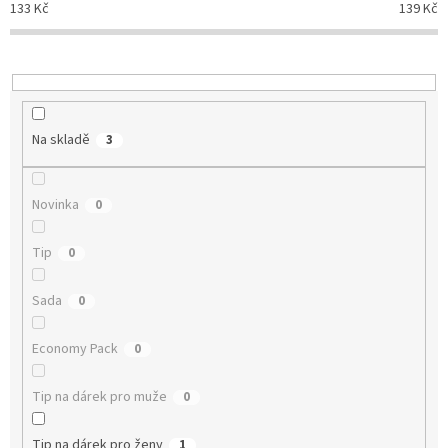
133
Kč
139
Kč
k
t
ů
Na skladě
3
Novinka
0
Tip
0
Sada
0
Economy Pack
0
Tip na dárek pro muže
0
Tip na dárek pro ženy
1