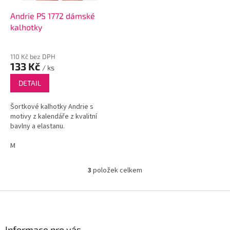
Andrie PS 1772 dámské
kalhotky
110 Kč bez DPH
133 Kč
/ ks
DETAIL
Šortkové kalhotky Andrie s
motivy z kalendáře z kvalitní
bavlny a elastanu.
M
3
položek celkem
O
v
l
Z
á
á
d
p
a
a
Informace pro vás