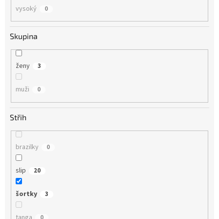
vysoký
0
Skupina
ženy
3
muži
0
Střih
brazilky
0
slip
20
šortky
3
tanga
0