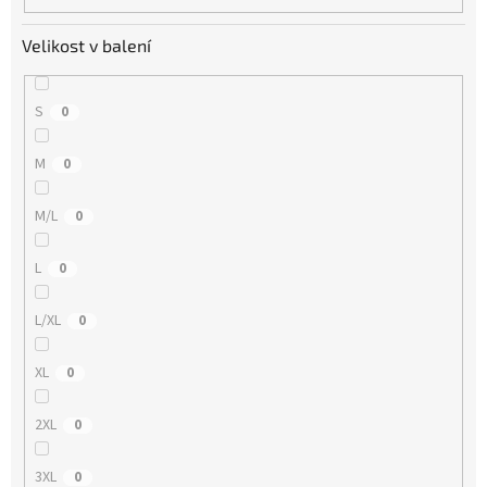
Velikost v balení
S
0
M
0
M/L
0
L
0
L/XL
0
XL
0
2XL
0
3XL
0