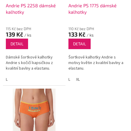
d
Andrie PS 2258 dámské
Andrie PS 1775 dámské
u
kalhotky
kalhotky
k
t
115 Kč bez DPH
110 Kč bez DPH
ů
139 Kč
133 Kč
/ ks
/ ks
DETAIL
DETAIL
Dámské šortkové kalhotky
Šortkové kalhotky Andrie s
Andrie s kočičí kapsičkou z
motivy květin z kvalitní bavlny a
kvalitní bavlny a elastanu.
elastanu.
L
L
XL