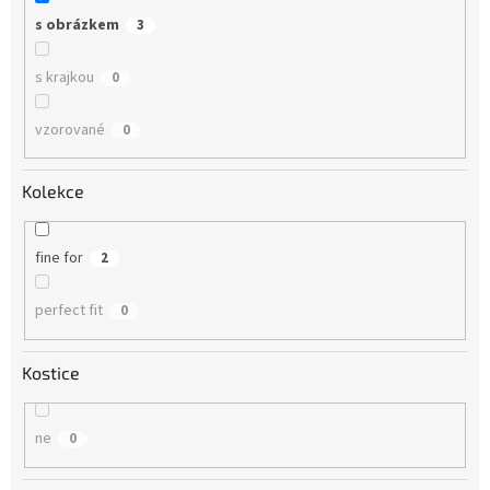
s obrázkem
3
s krajkou
0
vzorované
0
Kolekce
fine for
2
perfect fit
0
Kostice
ne
0