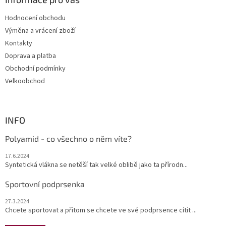
c
t
í
Hodnocení obchodu
í
p
Výměna a vrácení zboží
r
v
Kontakty
k
Doprava a platba
y
Obchodní podmínky
v
ý
Velkoobchod
p
i
s
u
INFO
Polyamid - co všechno o něm víte?
17.6.2024
Syntetická vlákna se netěší tak velké oblibě jako ta přírodn...
Sportovní podprsenka
27.3.2024
Chcete sportovat a přitom se chcete ve své podprsence cítit ...