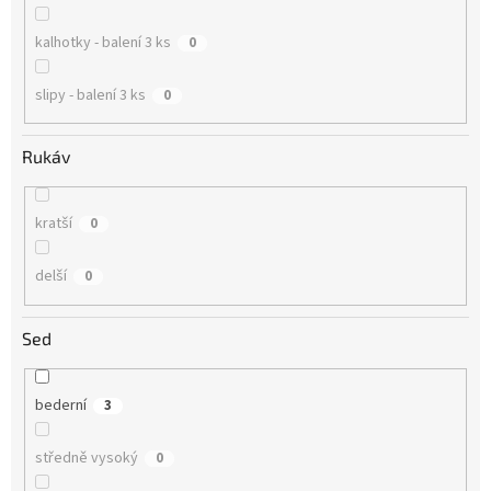
kalhotky - balení 3 ks
0
slipy - balení 3 ks
0
Rukáv
kratší
0
delší
0
Sed
bederní
3
středně vysoký
0