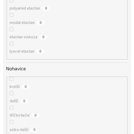
polyamid elastan
0
modal elastan
0
elastan viskoza
0
lyocel elastan
0
Nohavice
kratší
0
delší
0
tříčtvrteční
0
extra delší
0