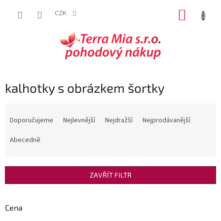
Přejít
NÁKUP
na
CZK
obsah
KOŠÍK
kalhotky s obrázkem šortky
Ř
a
Doporučujeme
Nejlevnější
Nejdražší
Nejprodávanější
z
e
Abecedně
n
í
p
ZAVŘÍT FILTR
r
o
d
Cena
u