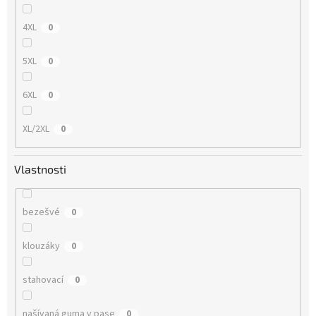
4XL
0
5XL
0
6XL
0
XL/2XL
0
Vlastnosti
bezešvé
0
klouzáky
0
stahovací
0
našívaná guma v pase
0