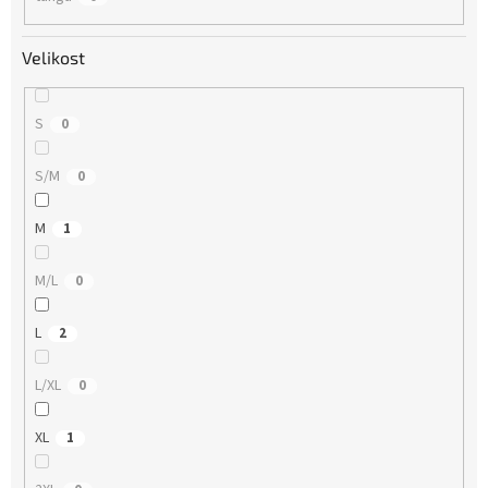
Velikost
S
0
S/M
0
M
1
M/L
0
L
2
L/XL
0
XL
1