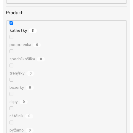
Produkt
kalhotky
3
podprsenka
0
spodní košilka
0
trenýrky
0
boxerky
0
slipy
0
nátělník
0
pyžamo
0