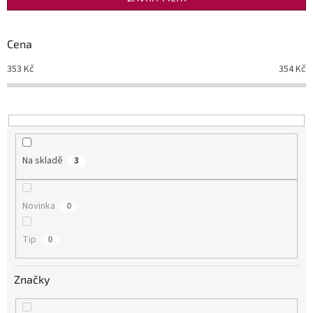
r
o
d
Cena
u
353
Kč
354
Kč
k
t
ů
Na skladě
3
Novinka
0
Tip
0
Značky