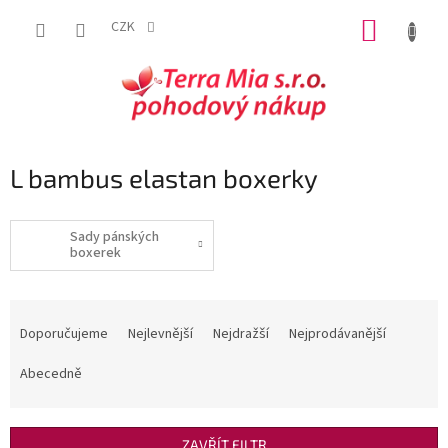
Přejít
NÁKUP
na
CZK
obsah
KOŠÍK
L bambus elastan boxerky
Sady pánských
boxerek
Ř
a
Doporučujeme
Nejlevnější
Nejdražší
Nejprodávanější
z
e
Abecedně
n
í
p
ZAVŘÍT FILTR