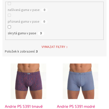
našívaná guma v pase
0
přiznaná guma v pase
0
skrytá guma v pase
3
VYMAZAT FILTRY
Položek k zobrazení:
3
V
ý
p
i
s
p
r
o
d
Andrie PS 5391 tmavě
Andrie PS 5391 modré