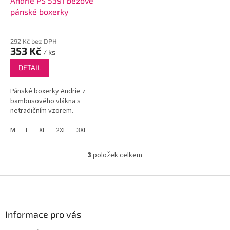
Andrie PS 5391 béžové
pánské boxerky
292 Kč bez DPH
353 Kč
/ ks
DETAIL
Pánské boxerky Andrie z
bambusového vlákna s
netradičním vzorem.
M
L
XL
2XL
3XL
3
položek celkem
O
v
l
Z
á
á
d
p
a
a
Informace pro vás
c
t
í