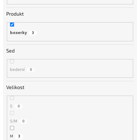
Produkt
boxerky
3
Sed
bederní
0
Velikost
S
0
S/M
0
M
3