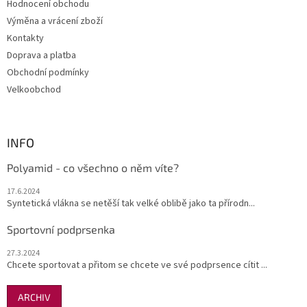
Hodnocení obchodu
í
p
Výměna a vrácení zboží
r
v
Kontakty
k
Doprava a platba
y
Obchodní podmínky
v
ý
Velkoobchod
p
i
s
u
INFO
Polyamid - co všechno o něm víte?
17.6.2024
Syntetická vlákna se netěší tak velké oblibě jako ta přírodn...
Sportovní podprsenka
27.3.2024
Chcete sportovat a přitom se chcete ve své podprsence cítit ...
ARCHIV