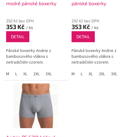
u
modré pánské boxerky
pánské boxerky
k
t
292 Kč bez DPH
292 Kč bez DPH
ů
353 Kč
353 Kč
/ ks
/ ks
DETAIL
DETAIL
Pánské boxerky Andrie z
Pánské boxerky Andrie z
bambusového vlákna s
bambusového vlákna s
netradičním vzorem.
netradičním vzorem.
M
L
XL
2XL
3XL
M
L
XL
2XL
3XL