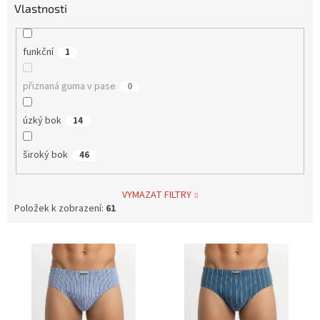
Vlastnosti
funkční
1
přiznaná guma v pase
0
úzký bok
14
široký bok
46
VYMAZAT FILTRY
Položek k zobrazení:
61
V
ý
p
i
s