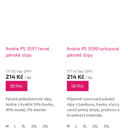
Andrie PS 3597 černé
Andrie PS 3599 tyrkysové
pánské slipy
pánské slipy
177 Kč bez DPH
177 Kč bez DPH
214 Kč
214 Kč
/ ks
/ ks
DETAIL
DETAIL
Pánské jednobarevné slipy
Příjemné vzorované pánské
Andrie z kvalitní 50% bavlny,
slipy z bambusu, bavlny a lycry
45% modal, 5% elastan
zaručí jemný dotyk, pružnost a
trvanlivost materiálu.
M
L
XL
2XL
3XL
M
L
XL
2XL
3XL