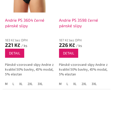
Andrie PS 3604 černé
Andrie PS 3598 černé
pánské slipy
pánské slipy
183 Kč bez DPH
187 Kč bez DPH
221 Kč
226 Kč
/ ks
/ ks
DETAIL
DETAIL
Pánské vzorované slipy Andrie z
Pánské vzorované slipy Andrie z
kvalitní 50% bavlny, 45% modal,
kvalitní 50% bavlny, 45% modal,
5% elastan
5% elastan
M
L
XL
2XL
3XL
M
L
XL
2XL
3XL