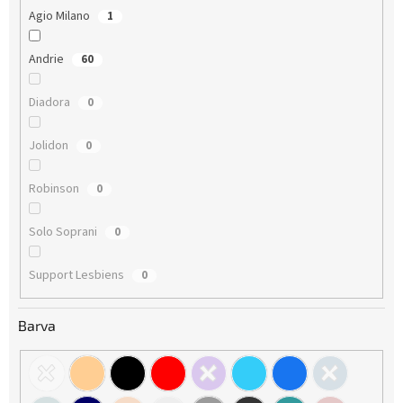
Agio Milano
1
Andrie
60
Diadora
0
Jolidon
0
Robinson
0
Solo Soprani
0
Support Lesbiens
0
Barva