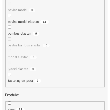
bavlna modal
0
bavlna modal elastan
15
bambus elastan
9
bavlna bambus elastan
0
modal elastan
0
lyocel elastan
0
tactel nylon lycra
1
Produkt
slipy
61