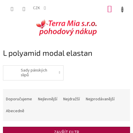
Přejít
NÁKUP
na
CZK
obsah
KOŠÍK
L polyamid modal elastan
Sady pánských
slipů
Ř
a
Doporučujeme
Nejlevnější
Nejdražší
Nejprodávanější
z
e
Abecedně
n
í
p
ZAVŘÍT FILTR