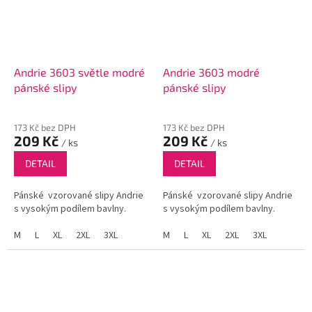
Andrie 3603 světle modré
Andrie 3603 modré
pánské slipy
pánské slipy
173 Kč bez DPH
173 Kč bez DPH
209 Kč
209 Kč
/ ks
/ ks
DETAIL
DETAIL
Pánské vzorované slipy Andrie
Pánské vzorované slipy Andrie
s vysokým podílem bavlny.
s vysokým podílem bavlny.
M
L
XL
2XL
3XL
M
L
XL
2XL
3XL