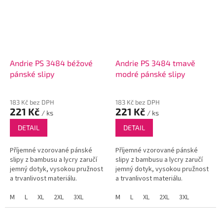
Andrie PS 3484 béžové
Andrie PS 3484 tmavě
pánské slipy
modré pánské slipy
183 Kč bez DPH
183 Kč bez DPH
221 Kč
221 Kč
/ ks
/ ks
DETAIL
DETAIL
Příjemné vzorované pánské
Příjemné vzorované pánské
slipy z bambusu a lycry zaručí
slipy z bambusu a lycry zaručí
jemný dotyk, vysokou pružnost
jemný dotyk, vysokou pružnost
a trvanlivost materiálu.
a trvanlivost materiálu.
M
L
XL
2XL
3XL
M
L
XL
2XL
3XL