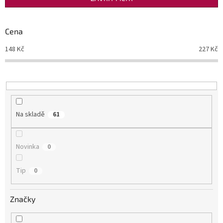
r
o
d
Cena
u
148
Kč
227
Kč
k
t
ů
Na skladě
61
Novinka
0
Tip
0
Značky