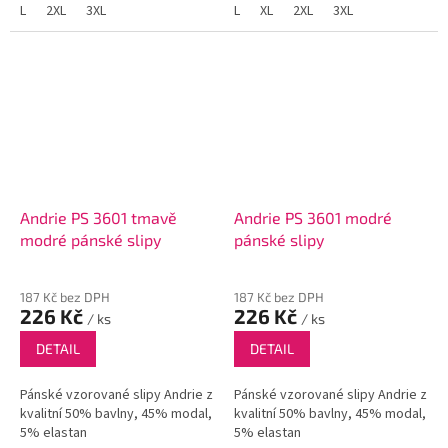
L
2XL
3XL
L
XL
2XL
3XL
Andrie PS 3601 tmavě
Andrie PS 3601 modré
modré pánské slipy
pánské slipy
187 Kč bez DPH
187 Kč bez DPH
226 Kč
226 Kč
/ ks
/ ks
DETAIL
DETAIL
Pánské vzorované slipy Andrie z
Pánské vzorované slipy Andrie z
kvalitní 50% bavlny, 45% modal,
kvalitní 50% bavlny, 45% modal,
5% elastan
5% elastan