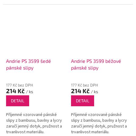
Andrie PS 3599 šedé
Andrie PS 3599 béžové
pánské slipy
pánské slipy
177 Kč bez DPH
177 Kč bez DPH
214 Kč
214 Kč
/ ks
/ ks
DETAIL
DETAIL
Příjemné vzorované pánské
Příjemné vzorované pánské
slipy z bambusu, bavlny a lycry
slipy z bambusu, bavlny a lycry
zaručí jemný dotyk, pružnost a
zaručí jemný dotyk, pružnost a
trvanlivost materiálu.
trvanlivost materiálu.