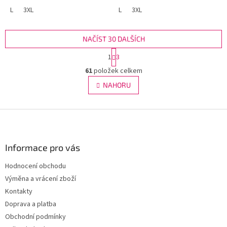
L
3XL
L
3XL
NAČÍST 30 DALŠÍCH
S
1
3
t
O
r
61
položek celkem
v
á
l
NAHORU
n
á
k
d
o
v
Z
a
á
c
á
n
í
p
í
p
a
Informace pro vás
r
t
v
Hodnocení obchodu
í
k
Výměna a vrácení zboží
y
v
Kontakty
ý
Doprava a platba
p
Obchodní podmínky
i