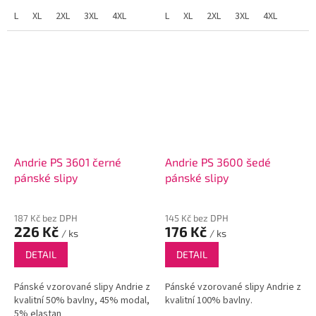
L
XL
2XL
3XL
4XL
L
XL
2XL
3XL
4XL
Andrie PS 3601 černé
Andrie PS 3600 šedé
pánské slipy
pánské slipy
187 Kč bez DPH
145 Kč bez DPH
226 Kč
176 Kč
/ ks
/ ks
DETAIL
DETAIL
Pánské vzorované slipy Andrie z
Pánské vzorované slipy Andrie z
kvalitní 50% bavlny, 45% modal,
kvalitní 100% bavlny.
5% elastan