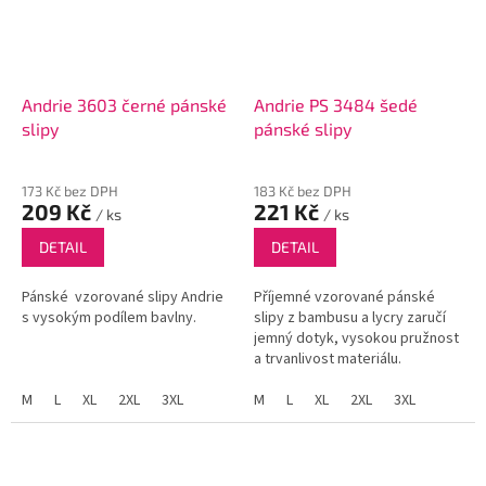
Andrie 3603 černé pánské
Andrie PS 3484 šedé
slipy
pánské slipy
173 Kč bez DPH
183 Kč bez DPH
209 Kč
221 Kč
/ ks
/ ks
DETAIL
DETAIL
Pánské vzorované slipy Andrie
Příjemné vzorované pánské
s vysokým podílem bavlny.
slipy z bambusu a lycry zaručí
jemný dotyk, vysokou pružnost
a trvanlivost materiálu.
M
L
XL
2XL
3XL
M
L
XL
2XL
3XL