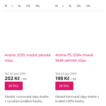
M
L
XL
2XL
3XL
M
L
XL
2XL
3XL
Andrie 3595 modré pánské
Andrie PS 3594 tmavě
slipy
šedé pánské slipy
167 Kč bez DPH
164 Kč bez DPH
202 Kč
198 Kč
/ ks
/ ks
DETAIL
DETAIL
Pánské vzorované slipy Andrie
Pánské kárované slipy Andrie z
s vysokým podílem bavlny.
kvalitní 100% bavlny.