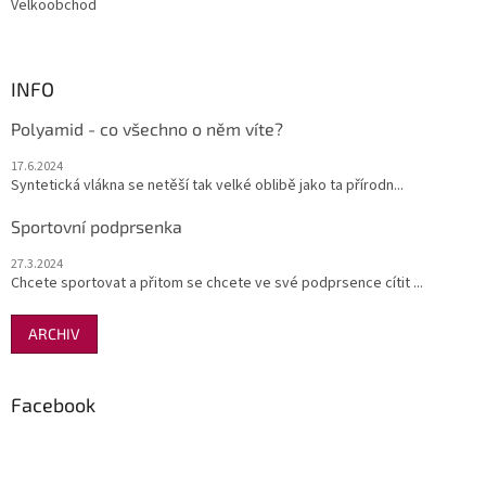
s
Velkoobchod
u
INFO
Polyamid - co všechno o něm víte?
17.6.2024
Syntetická vlákna se netěší tak velké oblibě jako ta přírodn...
Sportovní podprsenka
27.3.2024
Chcete sportovat a přitom se chcete ve své podprsence cítit ...
ARCHIV
Facebook