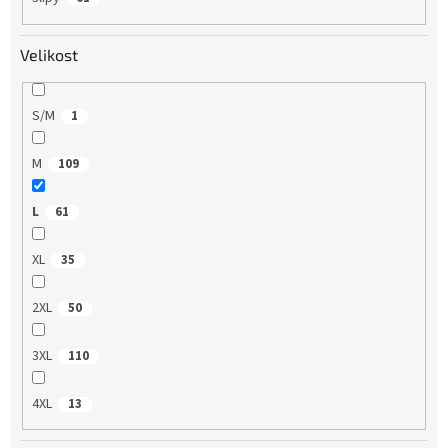
Velikost
S/M
1
M
109
L
61
XL
35
2XL
50
3XL
110
4XL
13