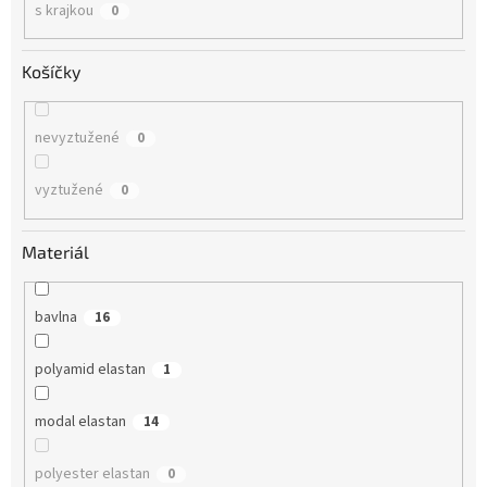
s krajkou
0
Košíčky
nevyztužené
0
vyztužené
0
Materiál
bavlna
16
polyamid elastan
1
modal elastan
14
polyester elastan
0