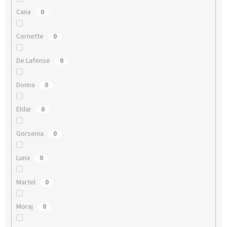
Cana
0
Cornette
0
De Lafense
0
Donna
0
Eldar
0
Gorsenia
0
Luna
0
Martel
0
Moraj
0