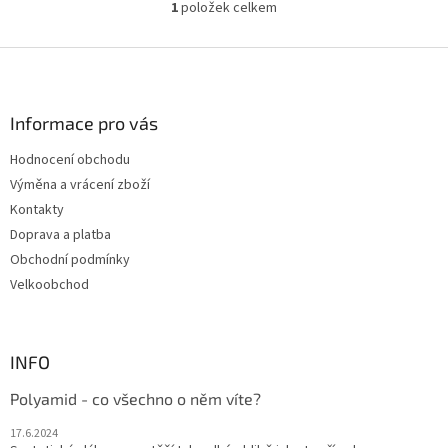
1
položek celkem
O
v
l
Z
á
á
d
p
a
a
Informace pro vás
c
t
í
Hodnocení obchodu
í
p
Výměna a vrácení zboží
r
v
Kontakty
k
Doprava a platba
y
Obchodní podmínky
v
ý
Velkoobchod
p
i
s
u
INFO
Polyamid - co všechno o něm víte?
17.6.2024