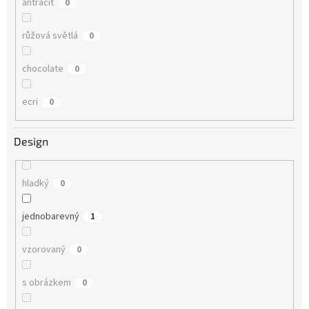
antracit
0
růžová světlá
0
chocolate
0
ecri
0
Design
hladký
0
jednobarevný
1
vzorovaný
0
s obrázkem
0