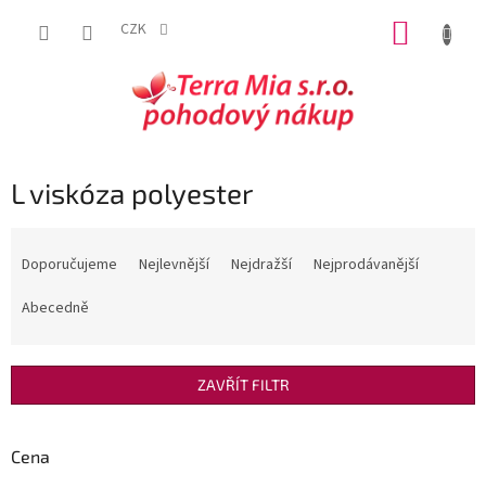
Přejít
NÁKUP
na
CZK
obsah
KOŠÍK
L viskóza polyester
Ř
a
Doporučujeme
Nejlevnější
Nejdražší
Nejprodávanější
z
e
Abecedně
n
í
p
ZAVŘÍT FILTR
r
o
d
Cena
u