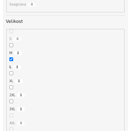
Souprava
0
Velikost
S
0
M
1
L
1
XL
1
2XL
1
3XL
1
4XL
0