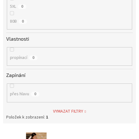
5XL
0
80B
0
Vlastnosti
propínací
0
Zapínání
přes hlavu
0
VYMAZAT FILTRY
Položek k zobrazení:
1
V