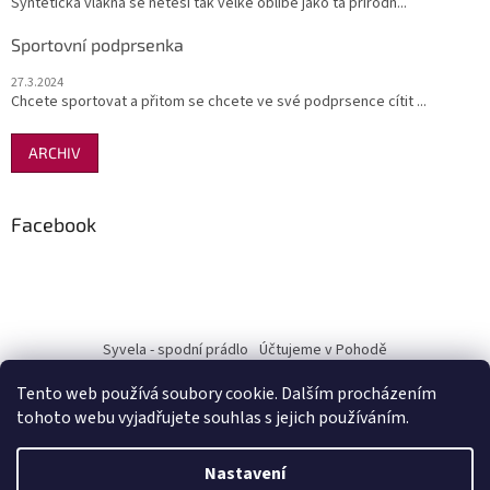
Syntetická vlákna se netěší tak velké oblibě jako ta přírodn...
Sportovní podprsenka
27.3.2024
Chcete sportovat a přitom se chcete ve své podprsence cítit ...
ARCHIV
Facebook
Syvela - spodní prádlo
Účtujeme v Pohodě
Tento web používá soubory cookie. Dalším procházením
tohoto webu vyjadřujete souhlas s jejich používáním.
Vytvořil Shoptet
Nastavení