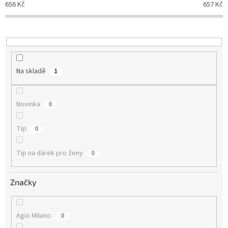
656
Kč
657
Kč
k
t
ů
Na skladě
1
Novinka
0
Tip
0
Tip na dárek pro ženy
0
Značky
Agio Milano
0