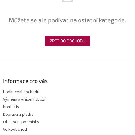
Můžete se ale podívat na ostatní kategorie.
ZPĚT DO OBCHODU
Z
á
p
a
Informace pro vás
t
Hodnocení obchodu
í
Výměna a vrácení zboží
Kontakty
Doprava a platba
Obchodní podmínky
Velkoobchod