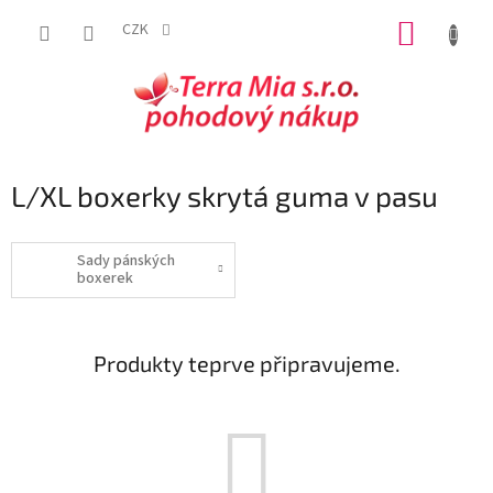
Přejít
NÁKUP
na
CZK
obsah
KOŠÍK
L/XL boxerky skrytá guma v pasu
Sady pánských
boxerek
Produkty teprve připravujeme.