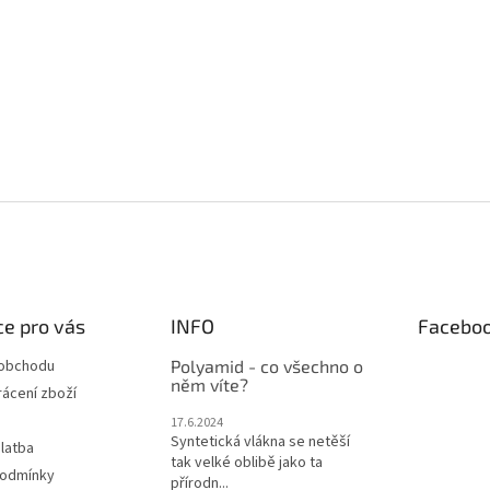
e pro vás
INFO
Facebo
 obchodu
Polyamid - co všechno o
něm víte?
ácení zboží
17.6.2024
Syntetická vlákna se netěší
latba
tak velké oblibě jako ta
podmínky
přírodn...