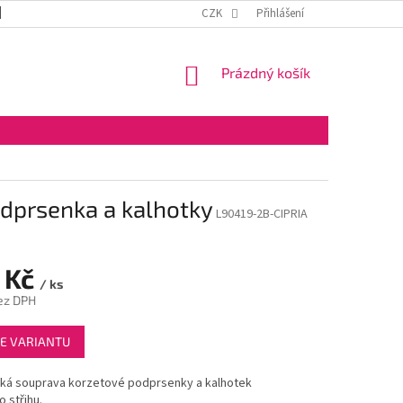
DOPRAVA A PLATBA
OBCHODNÍ PODMÍNKY
CZK
Přihlášení
VELKOOBCHOD
NÁKUPNÍ
Prázdný košík
KOŠÍK
odprsenka a kalhotky
L90419-2B-CIPRIA
 Kč
/ ks
ez DPH
E VARIANTU
ká souprava korzetové podprsenky a kalhotek
o střihu.