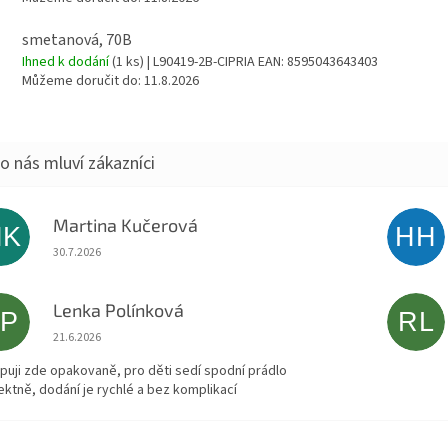
smetanová, 70B
Ihned k dodání
(1 ks)
| L90419-2B-CIPRIA
EAN:
8595043643403
Můžeme doručit do:
11.8.2026
Martina Kučerová
MK
HH
Hodnocení obchodu je 5 z 5 hvězdiček.
30.7.2026
Lenka Polínková
LP
RL
Hodnocení obchodu je 5 z 5 hvězdiček.
21.6.2026
puji zde opakovaně, pro děti sedí spodní prádlo
ektně, dodání je rychlé a bez komplikací