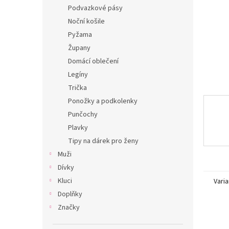
n
Podvazkové pásy
e
Noční košile
l
Pyžama
Župany
Domácí oblečení
Legíny
Trička
Ponožky a podkolenky
Punčochy
Plavky
Tipy na dárek pro ženy
Muži
Dívky
Kluci
Varia
Doplňky
Značky