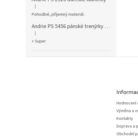
|
Hodnocení produktu je 5 z 5 hvězdiček.
Pohodlné, příjemný materiál.
Andrie PS 5456 pánské trenýrky černé
|
Hodnocení produktu je 5 z 5 hvězdiček.
+ Super
Z
á
p
a
t
Informac
í
Hodnocení
Výměna a vr
Kontakty
Doprava a p
Obchodní 