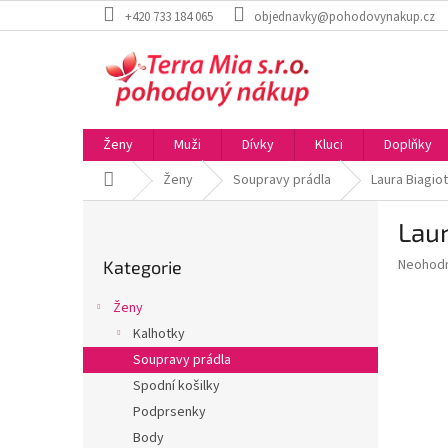
Přejít
+420 733 184 065
objednavky@pohodovynakup.cz
na
obsah
Ženy
Muži
Dívky
Kluci
Doplňky
Domů
Ženy
Soupravy prádla
Laura Biagio
P
Laur
o
Přeskočit
s
Průměr
Neohod
Kategorie
kategorie
t
hodnoce
r
produkt
Ženy
a
je
Kalhotky
0,0
n
z
Soupravy prádla
n
5
í
Spodní košilky
hvězdič
p
Podprsenky
a
Body