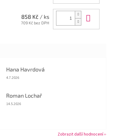
Do košíku
858 Kč
/ ks
709 Kč bez DPH
Hana Havrdová
Hodnocení obchodu je 5 z 5 hvězdiček.
4.7.2026
Roman Lochař
Hodnocení obchodu je 5 z 5 hvězdiček.
14.5.2026
Zobrazit další hodnocení