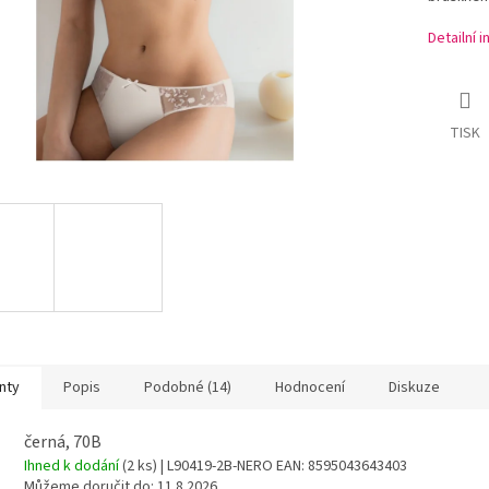
Detailní 
TISK
nty
Popis
Podobné (14)
Hodnocení
Diskuze
černá, 70B
Ihned k dodání
(2 ks)
| L90419-2B-NERO
EAN:
8595043643403
Můžeme doručit do:
11.8.2026