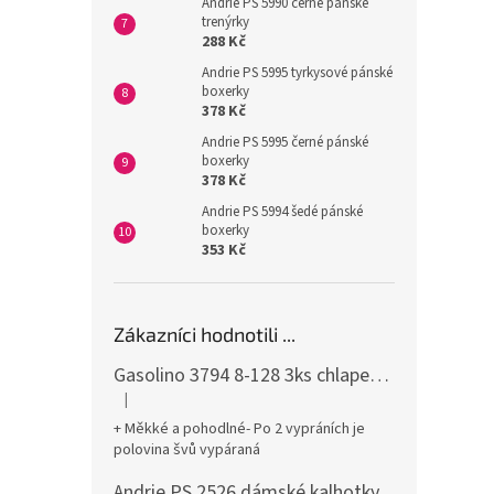
Andrie PS 5990 černé pánské
trenýrky
288 Kč
Andrie PS 5995 tyrkysové pánské
boxerky
378 Kč
Andrie PS 5995 černé pánské
boxerky
378 Kč
Andrie PS 5994 šedé pánské
boxerky
353 Kč
Zákazníci hodnotili ...
Gasolino 3794 8-128 3ks chlapecké boxerky
|
Hodnocení produktu je 3 z 5 hvězdiček.
+ Měkké a pohodlné- Po 2 vypráních je
polovina švů vypáraná
Andrie PS 2526 dámské kalhotky