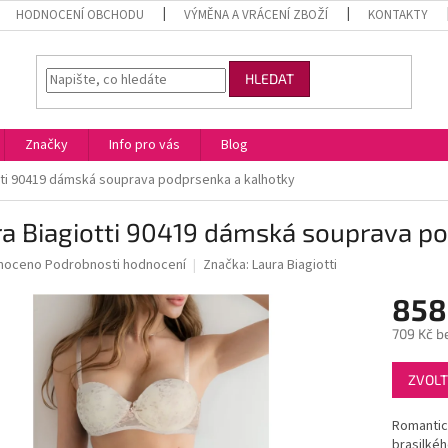
HODNOCENÍ OBCHODU
VÝMĚNA A VRÁCENÍ ZBOŽÍ
KONTAKTY
HLEDAT
Značky
Info pro vás
Blog
tti 90419 dámská souprava podprsenka a kalhotky
a Biagiotti 90419 dámská souprava p
né
noceno
Podrobnosti hodnocení
Značka:
Laura Biagiotti
ní
858
u
709 Kč b
Měrná
ZVOLT
cena:
ek.
Romantic
brasilkéh