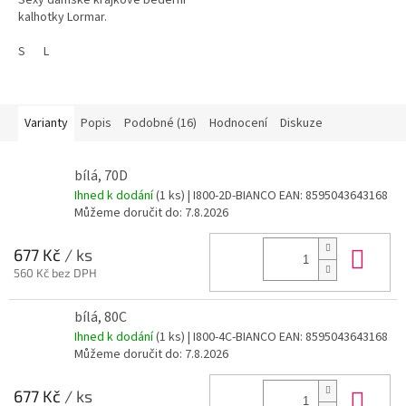
kalhotky Lormar.
S
L
Varianty
Popis
Podobné (16)
Hodnocení
Diskuze
bílá, 70D
Ihned k dodání
(1 ks)
| I800-2D-BIANCO
EAN:
8595043643168
Můžeme doručit do:
7.8.2026
Do 
677 Kč
/ ks
560 Kč bez DPH
bílá, 80C
Ihned k dodání
(1 ks)
| I800-4C-BIANCO
EAN:
8595043643168
Můžeme doručit do:
7.8.2026
Do 
677 Kč
/ ks