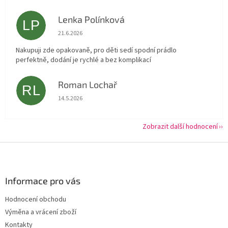
Lenka Polínková
LP
Hodnocení obchodu je 5 z 5 hvězdiček.
21.6.2026
Nakupuji zde opakovaně, pro děti sedí spodní prádlo
perfektně, dodání je rychlé a bez komplikací
Roman Lochař
RL
Hodnocení obchodu je 5 z 5 hvězdiček.
14.5.2026
Zobrazit další hodnocení
Z
á
p
a
Informace pro vás
t
Hodnocení obchodu
í
Výměna a vrácení zboží
Kontakty