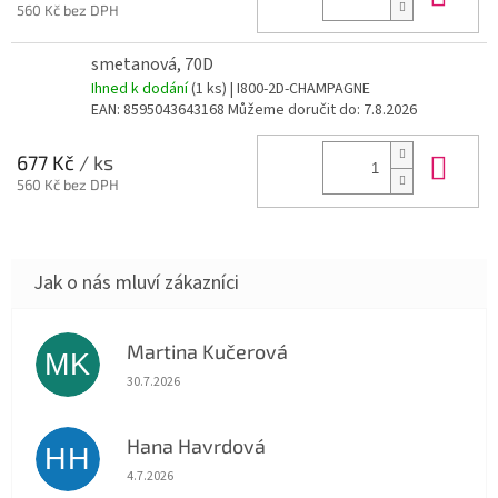
560 Kč bez DPH
smetanová, 70D
Ihned k dodání
(1 ks)
| I800-2D-CHAMPAGNE
EAN:
8595043643168
Můžeme doručit do:
7.8.2026
Do 
677 Kč
/ ks
560 Kč bez DPH
Martina Kučerová
MK
Hodnocení obchodu je 5 z 5 hvězdiček.
30.7.2026
Hana Havrdová
HH
Hodnocení obchodu je 5 z 5 hvězdiček.
4.7.2026