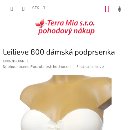
Přejít
NÁKUP
na
CZK
obsah
KOŠÍK
Leilieve 800 dámská podprsenka
I800-2D-BIANCO
Průměrné
Neohodnoceno
Podrobnosti hodnocení
Značka:
Leilieve
hodnocení
produktu
je
0,0
z
5
hvězdiček.