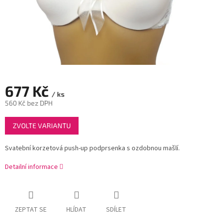
677 Kč
/ ks
560 Kč bez DPH
Měrná
ZVOLTE VARIANTU
cena:
Svatební korzetová push-up podprsenka s ozdobnou mašlí.
Detailní informace
ZEPTAT SE
HLÍDAT
SDÍLET