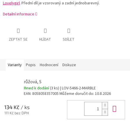
Lovelygirl
. Přední díl je vzorovaný a zadní jednobarevný.
Detailní informace
ZEPTAT SE
HLÍDAT
SDÍLET
Varianty
Popis
Hodnocení
Diskuze
růžová, S
Ihned k dodání
(3 ks)
| LOV-5466-2-MARBLE
EAN:
8058058357005
Můžeme doručit do:
10.8.2026
Do 
134 Kč
/ ks
111 Kč bez DPH