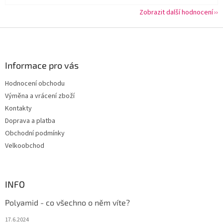
Zobrazit další hodnocení
Z
á
p
a
Informace pro vás
t
Hodnocení obchodu
í
Výměna a vrácení zboží
Kontakty
Doprava a platba
Obchodní podmínky
Velkoobchod
INFO
Polyamid - co všechno o něm víte?
17.6.2024