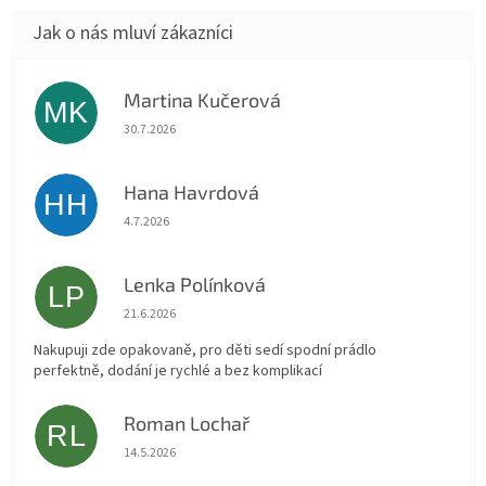
Martina Kučerová
MK
Hodnocení obchodu je 5 z 5 hvězdiček.
30.7.2026
Hana Havrdová
HH
Hodnocení obchodu je 5 z 5 hvězdiček.
4.7.2026
Lenka Polínková
LP
Hodnocení obchodu je 5 z 5 hvězdiček.
21.6.2026
Nakupuji zde opakovaně, pro děti sedí spodní prádlo
perfektně, dodání je rychlé a bez komplikací
Roman Lochař
RL
Hodnocení obchodu je 5 z 5 hvězdiček.
14.5.2026