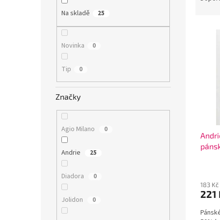
n
z
e
Na skladě
25
e
l
V
n
ý
í
Novinka
0
p
p
i
r
Tip
0
s
o
p
d
r
u
Značky
o
k
d
t
u
ů
Agio Milano
0
Andri
k
pánsk
t
Andrie
25
ů
Diadora
0
183 Kč
221
Jolidon
0
Pánské