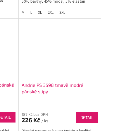
an
50% bavlny, 45% modal, 5% elastan
M
L
XL
2XL
3XL
 pánské
Andrie PS 3598 tmavě modré
pánské slipy
187 Kč bez DPH
DETAIL
DETAIL
226 Kč
/ ks
alitní