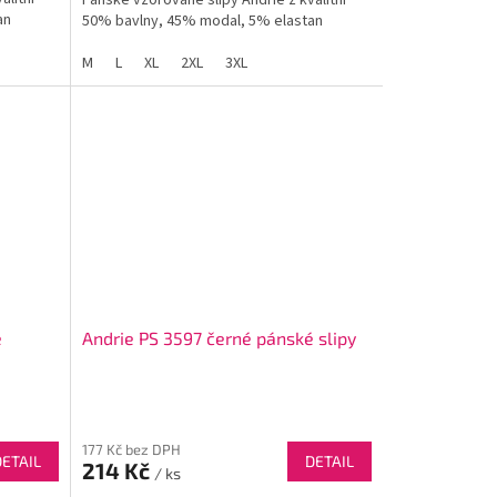
Pánské vzorované slipy Andrie z kvalitní
an
50% bavlny, 45% modal, 5% elastan
M
L
XL
2XL
3XL
é
Andrie PS 3597 černé pánské slipy
177 Kč bez DPH
DETAIL
DETAIL
214 Kč
/ ks