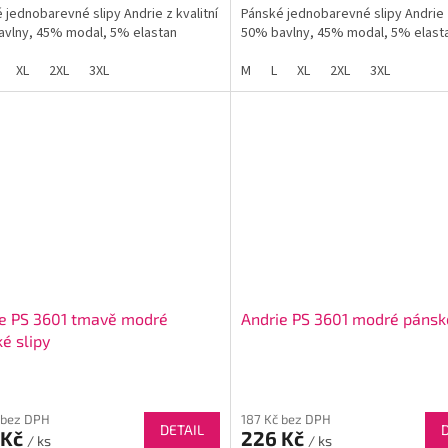
 jednobarevné slipy Andrie z kvalitní
Pánské jednobarevné slipy Andrie z
vlny, 45% modal, 5% elastan
50% bavlny, 45% modal, 5% elast
XL
2XL
3XL
M
L
XL
2XL
3XL
e PS 3601 tmavě modré
Andrie PS 3601 modré pánské
é slipy
 bez DPH
187 Kč bez DPH
DETAIL
 Kč
226 Kč
/ ks
/ ks