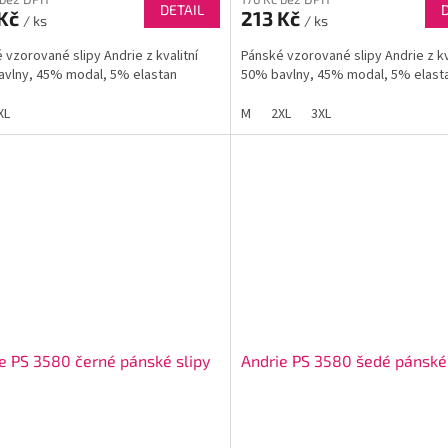
DETAIL
 Kč
213 Kč
/ ks
/ ks
 vzorované slipy Andrie z kvalitní
Pánské vzorované slipy Andrie z kv
vlny, 45% modal, 5% elastan
50% bavlny, 45% modal, 5% elast
XL
M
2XL
3XL
e PS 3580 černé pánské slipy
Andrie PS 3580 šedé pánské 