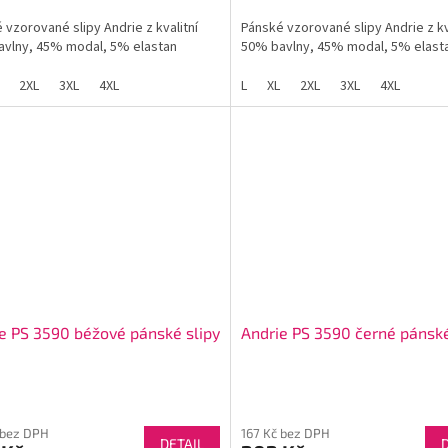
 vzorované slipy Andrie z kvalitní
Pánské vzorované slipy Andrie z kv
vlny, 45% modal, 5% elastan
50% bavlny, 45% modal, 5% elast
2XL
3XL
4XL
L
XL
2XL
3XL
4XL
e PS 3590 béžové pánské slipy
Andrie PS 3590 černé pánské
 bez DPH
167 Kč bez DPH
DETAIL