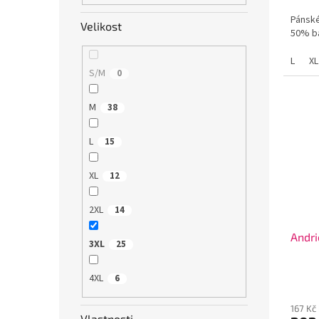
Pánské
Velikost
50% ba
L
XL
S/M
0
M
38
L
15
XL
12
2XL
14
Andri
3XL
25
4XL
6
167 Kč
Vlastnosti