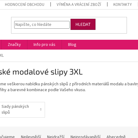
HODNOCENÍ OBCHODU
VÝMĚNA A VRÁCENÍ ZBOŽÍ
KONTAKTY
HLEDAT
Značky
Info pro vás
Blog
XL
ské modalové slipy 3XL
e veškerou nabídku pánských slipů z přírodních materiálů modalu a bavlny s
třihy a barevné kombinace podle Vašeho vkusu.
Sady pánských
slipů
učujeme
Nejlevnější
Nejdražší
Nejprodávanější
Abecedně