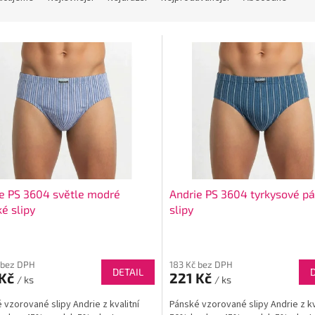
e PS 3604 světle modré
Andrie PS 3604 tyrkysové p
é slipy
slipy
 bez DPH
183 Kč bez DPH
DETAIL
 Kč
221 Kč
/ ks
/ ks
 vzorované slipy Andrie z kvalitní
Pánské vzorované slipy Andrie z kv