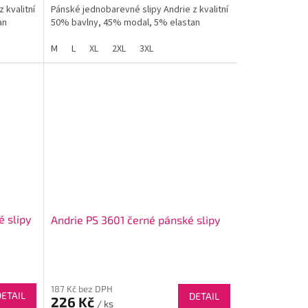
 kvalitní
Pánské jednobarevné slipy Andrie z kvalitní
an
50% bavlny, 45% modal, 5% elastan
M
L
XL
2XL
3XL
 slipy
Andrie PS 3601 černé pánské slipy
187 Kč bez DPH
DETAIL
DETAIL
226 Kč
/ ks