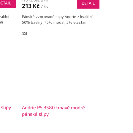
DETAIL
DETAIL
213 Kč
/ ks
alitní
Pánské vzorované slipy Andrie z kvalitní
an
50% bavlny, 45% modal, 5% elastan
3XL
slipy
Andrie PS 3580 tmavě modré
pánské slipy