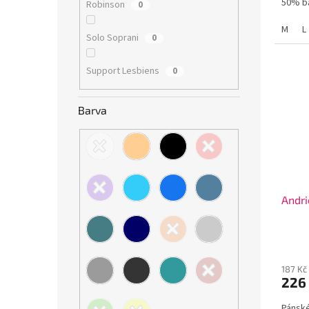
50% ba
Robinson
0
M
L
Solo Soprani
0
Support Lesbiens
0
Barva
Andri
187 Kč
226
Pánské