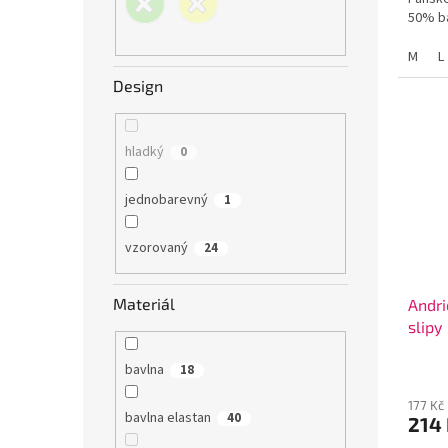
50% ba
M
L
Design
hladký
0
jednobarevný
1
vzorovaný
24
Materiál
Andri
slipy
bavlna
18
177 Kč
bavlna elastan
40
214