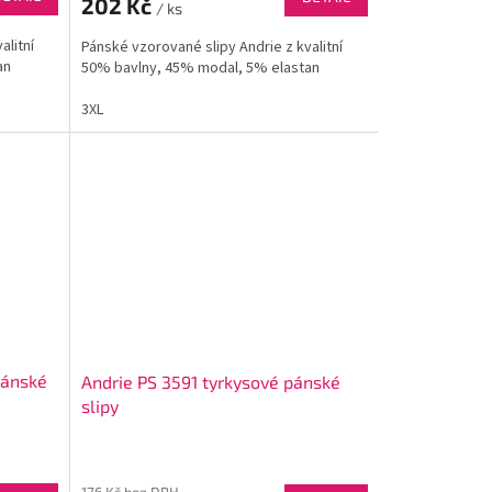
202 Kč
/ ks
alitní
Pánské vzorované slipy Andrie z kvalitní
an
50% bavlny, 45% modal, 5% elastan
3XL
pánské
Andrie PS 3591 tyrkysové pánské
slipy
176 Kč bez DPH