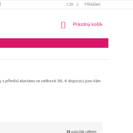
DOPRAVA A PLATBA
OBCHODNÍ PODMÍNKY
CZK
Přihlášení
VELKOOBCHOD
NÁKUPNÍ
Prázdný košík
KOŠÍK
 příměsí elastanu ve velikosti 3XL. K dispozici jsou Vám
25
položek celkem