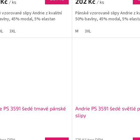
 Kč
202 Kč
/ ks
/ ks
 vzorované slipy Andrie z kvalitní
Pánské vzorované slipy Andrie z kv
vlny, 45% modal, 5% elastan
50% bavlny, 45% modal, 5% elast
XL
3XL
M
3XL
e PS 3591 šedé tmavé pánské
Andrie PS 3591 šedé světlé 
slipy
 bez DPH
176 Kč bez DPH