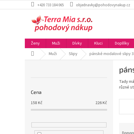
Přejít
+420 733 184 065
objednavky@pohodovynakup.cz
na
obsah
Ženy
Muži
Dívky
Kluci
Doplňky
Domů
Muži
Slipy
pánské modalové slipy 3
P
pán
o
s
Tady mám
t
různé s
r
Cena
a
n
158
Kč
226
Kč
n
í
p
Ř
a
a
Dopor