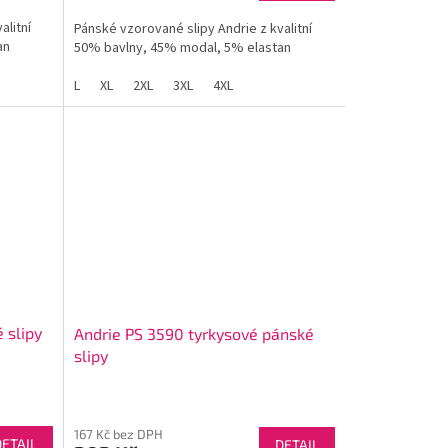
alitní
Pánské vzorované slipy Andrie z kvalitní
an
50% bavlny, 45% modal, 5% elastan
L
XL
2XL
3XL
4XL
 slipy
Andrie PS 3590 tyrkysové pánské
slipy
167 Kč bez DPH
DETAIL
DETAIL