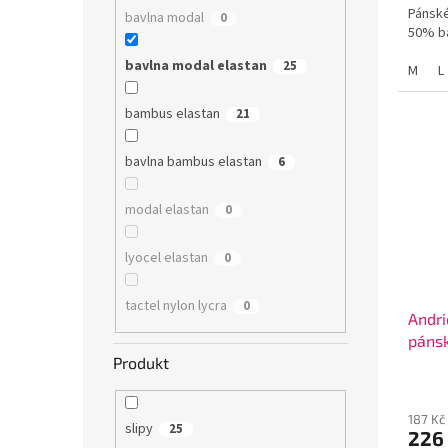
Pánské
bavlna modal
0
50% ba
bavlna modal elastan
25
M
L
bambus elastan
21
bavlna bambus elastan
6
modal elastan
0
lyocel elastan
0
tactel nylon lycra
0
Andri
pánsk
Produkt
187 Kč
slipy
25
226