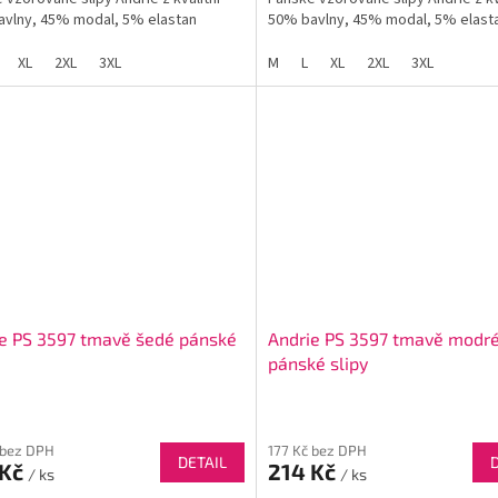
vlny, 45% modal, 5% elastan
50% bavlny, 45% modal, 5% elast
XL
2XL
3XL
M
L
XL
2XL
3XL
e PS 3597 tmavě šedé pánské
Andrie PS 3597 tmavě modr
pánské slipy
 bez DPH
177 Kč bez DPH
DETAIL
 Kč
214 Kč
/ ks
/ ks