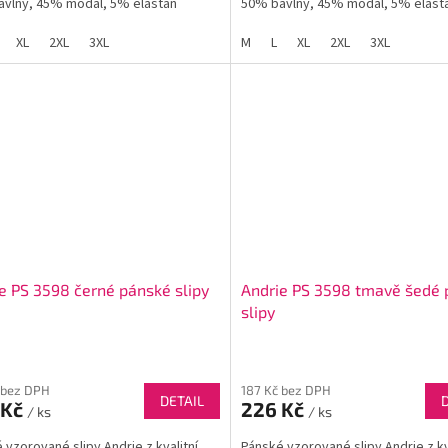
vlny, 45% modal, 5% elastan
50% bavlny, 45% modal, 5% elast
XL
2XL
3XL
M
L
XL
2XL
3XL
e PS 3598 černé pánské slipy
Andrie PS 3598 tmavě šedé
slipy
 bez DPH
187 Kč bez DPH
DETAIL
 Kč
226 Kč
/ ks
/ ks
 vzorované slipy Andrie z kvalitní
Pánské vzorované slipy Andrie z kv