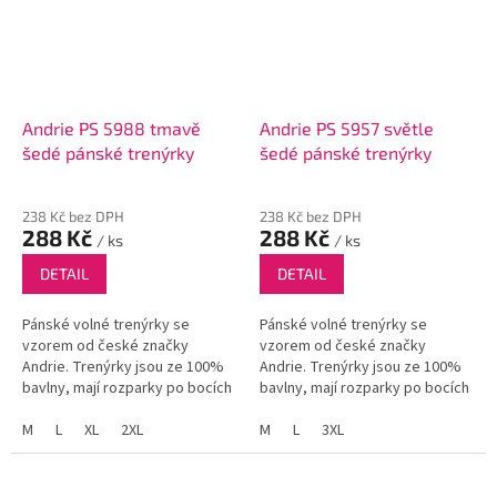
Andrie PS 5988 tmavě
Andrie PS 5957 světle
šedé pánské trenýrky
šedé pánské trenýrky
238 Kč bez DPH
238 Kč bez DPH
288 Kč
288 Kč
/ ks
/ ks
DETAIL
DETAIL
Pánské volné trenýrky se
Pánské volné trenýrky se
vzorem od české značky
vzorem od české značky
Andrie. Trenýrky jsou ze 100%
Andrie. Trenýrky jsou ze 100%
bavlny, mají rozparky po bocích
bavlny, mají rozparky po bocích
a funkční poklopec se dvěma
a funkční poklopec se dvěma
knoflíky.
M
L
XL
2XL
knoflíky.
M
L
3XL