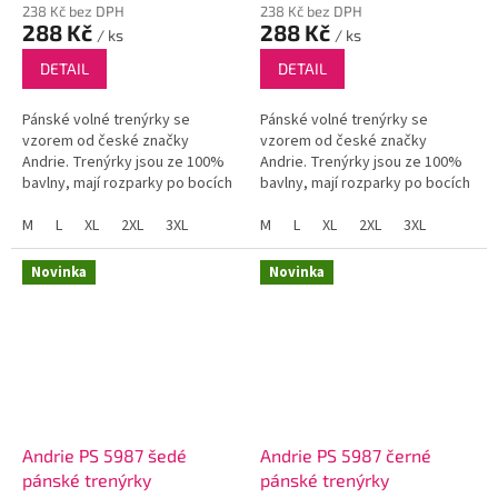
238 Kč bez DPH
238 Kč bez DPH
288 Kč
288 Kč
/ ks
/ ks
DETAIL
DETAIL
Pánské volné trenýrky se
Pánské volné trenýrky se
vzorem od české značky
vzorem od české značky
Andrie. Trenýrky jsou ze 100%
Andrie. Trenýrky jsou ze 100%
bavlny, mají rozparky po bocích
bavlny, mají rozparky po bocích
a funkční poklopec se dvěma
a funkční poklopec se dvěma
knoflíky.
M
L
XL
2XL
3XL
knoflíky.
M
L
XL
2XL
3XL
Novinka
Novinka
Andrie PS 5987 šedé
Andrie PS 5987 černé
pánské trenýrky
pánské trenýrky