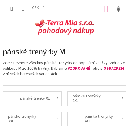
Přejít
NÁKUP
na
CZK
obsah
KOŠÍK
pánské trenýrky M
Zde naleznete všechny pánské trenýrky od populární značky Andrie ve
velikosti M ze 100% bavlny. Nabízíme
VZOROVANÉ
nebo s
OBRÁZKEM
v různých barevných variantách.
pánské trenýrky
pánské trenky XL
2XL
pánské trenýrky
pánské trenýrky
3XL
4XL