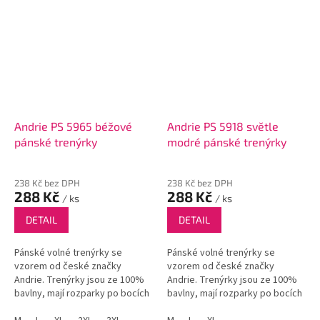
Andrie PS 5965 béžové
Andrie PS 5918 světle
pánské trenýrky
modré pánské trenýrky
238 Kč bez DPH
238 Kč bez DPH
288 Kč
288 Kč
/ ks
/ ks
DETAIL
DETAIL
Pánské volné trenýrky se
Pánské volné trenýrky se
vzorem od české značky
vzorem od české značky
Andrie. Trenýrky jsou ze 100%
Andrie. Trenýrky jsou ze 100%
bavlny, mají rozparky po bocích
bavlny, mají rozparky po bocích
a funkční poklopec se dvěma
a funkční poklopec se dvěma