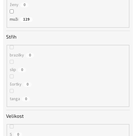
ženy
0
muži
129
Střih
brazilky
0
slip
0
šortky
0
tanga
0
Velikost
S
0