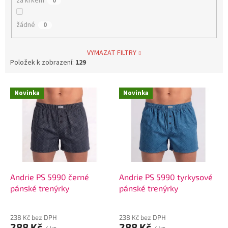
za krkem
0
žádné
0
VYMAZAT FILTRY
Položek k zobrazení:
129
V
Novinka
Novinka
ý
p
i
s
p
r
o
d
Andrie PS 5990 černé
Andrie PS 5990 tyrkysové
u
pánské trenýrky
pánské trenýrky
k
t
238 Kč bez DPH
238 Kč bez DPH
ů
288 Kč
288 Kč