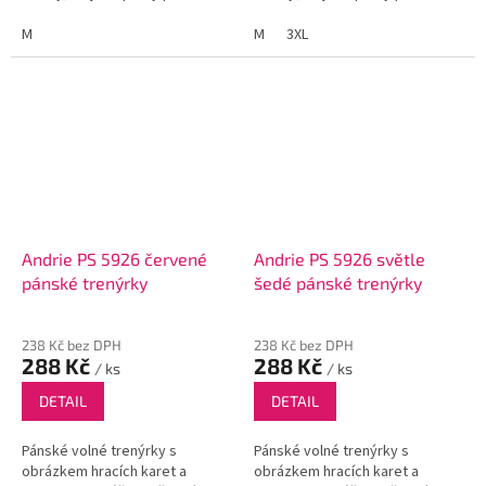
a funkční poklopec se dvěma
a funkční poklopec se dvěma
knoflíky.
M
knoflíky.
M
3XL
Andrie PS 5926 červené
Andrie PS 5926 světle
pánské trenýrky
šedé pánské trenýrky
238 Kč bez DPH
238 Kč bez DPH
288 Kč
288 Kč
/ ks
/ ks
DETAIL
DETAIL
Pánské volné trenýrky s
Pánské volné trenýrky s
obrázkem hracích karet a
obrázkem hracích karet a