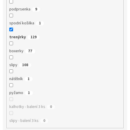
podprsenka
9
spodní košilka
1
trenýrky
129
boxerky
77
slipy
108
nátělník
1
pyžamo
1
kalhotky - balení 3 ks
0
slipy - balení 3 ks
0