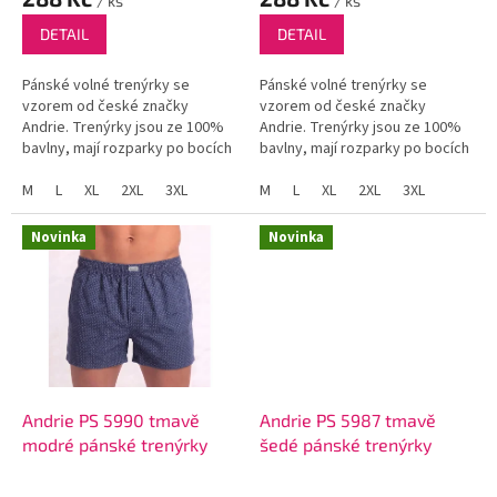
/ ks
/ ks
DETAIL
DETAIL
Pánské volné trenýrky se
Pánské volné trenýrky se
vzorem od české značky
vzorem od české značky
Andrie. Trenýrky jsou ze 100%
Andrie. Trenýrky jsou ze 100%
bavlny, mají rozparky po bocích
bavlny, mají rozparky po bocích
a funkční poklopec se dvěma
a funkční poklopec se dvěma
knoflíky.
M
L
XL
2XL
3XL
knoflíky.
M
L
XL
2XL
3XL
Novinka
Novinka
Andrie PS 5990 tmavě
Andrie PS 5987 tmavě
modré pánské trenýrky
šedé pánské trenýrky