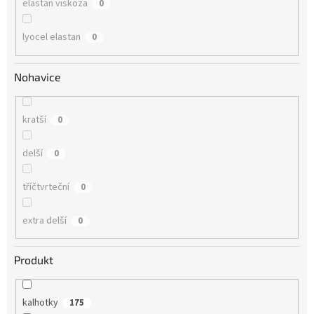
elastan viskoza
0
lyocel elastan
0
Nohavice
kratší
0
delší
0
tříčtvrteční
0
extra delší
0
Produkt
kalhotky
175