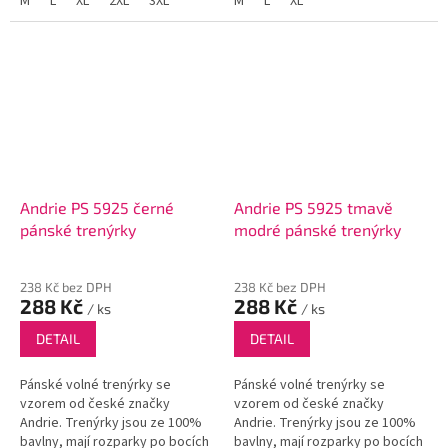
knoflíky.
M
L
XL
2XL
3XL
knoflíky.
M
L
XL
Andrie PS 5925 černé
Andrie PS 5925 tmavě
pánské trenýrky
modré pánské trenýrky
238 Kč bez DPH
238 Kč bez DPH
288 Kč
288 Kč
/ ks
/ ks
DETAIL
DETAIL
Pánské volné trenýrky se
Pánské volné trenýrky se
vzorem od české značky
vzorem od české značky
Andrie. Trenýrky jsou ze 100%
Andrie. Trenýrky jsou ze 100%
bavlny, mají rozparky po bocích
bavlny, mají rozparky po bocích