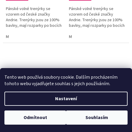
Pánské volné trenýrky se
Pánské volné trenýrky se
vzorem od české značky
vzorem od české značky
Andrie. Trenýrky jsou ze 100%
Andrie. Trenýrky jsou ze 100%
bavlny, mají rozparky po bocích
bavlny, mají rozparky po bocích
a funkční poklopec se dvěma
a funkční poklopec se dvěma
knoflíky.
M
knoflíky.
M
Tento web používá soubory cookie. Dalším procházením
tohoto webu vyjadřujete souhlas s jejich používáním.
Andrie PS 5932 tyrkysové
Andrie PS 5932 tmavě
Nastavení
pánské trenýrky
modré pánské trenýrky
Odmítnout
Souhlasím
238 Kč bez DPH
238 Kč bez DPH
288 Kč
288 Kč
/ ks
/ ks