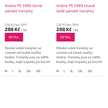
Andrie PS 5986 černé
Andrie PS 5989 tmavě
pánské trenýrky
šedé pánské trenýrky
238 Kč bez DPH
238 Kč bez DPH
288 Kč
288 Kč
/ ks
/ ks
DETAIL
DETAIL
Pánské volné trenýrky se
Pánské volné trenýrky se
vzorem od české značky
vzorem od české značky
Andrie. Trenýrky jsou ze 100%
Andrie. Trenýrky jsou ze 100%
bavlny, mají rozparky po bocích
bavlny, mají rozparky po bocích
a funkční poklopec se dvěma
a funkční poklopec se dvěma
knoflíky.
M
L
XL
2XL
3XL
knoflíky.
M
L
XL
2XL
3XL