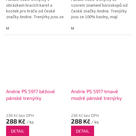
obrázkem hracích karet a
vzorem znamení horoskopů od
kostek pro hráče od české
české značky Andrie. Trenýrky
značky Andrie. Trenýrky jsou ze
jsou ze 100% bavlny, mají
100% bavlny, mají rozparky po
rozparky po bocích a funkční
bocích a funkční poklopec se
M
poklopec se dvěma knoflíky.
M
dvěma knoflíky.
Andrie PS 5917 béžové
Andrie PS 5917 tmavě
pánské trenýrky
modré pánské trenýrky
238 Kč bez DPH
238 Kč bez DPH
288 Kč
288 Kč
/ ks
/ ks
DETAIL
DETAIL