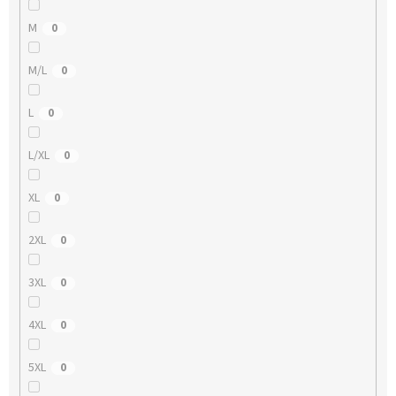
M
0
M/L
0
L
0
L/XL
0
XL
0
2XL
0
3XL
0
4XL
0
5XL
0