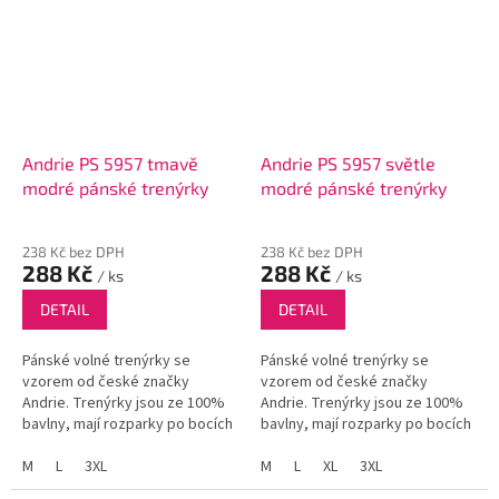
Andrie PS 5957 tmavě
Andrie PS 5957 světle
modré pánské trenýrky
modré pánské trenýrky
238 Kč bez DPH
238 Kč bez DPH
288 Kč
288 Kč
/ ks
/ ks
DETAIL
DETAIL
Pánské volné trenýrky se
Pánské volné trenýrky se
vzorem od české značky
vzorem od české značky
Andrie. Trenýrky jsou ze 100%
Andrie. Trenýrky jsou ze 100%
bavlny, mají rozparky po bocích
bavlny, mají rozparky po bocích
a funkční poklopec se dvěma
a funkční poklopec se dvěma
knoflíky.
M
L
3XL
knoflíky.
M
L
XL
3XL