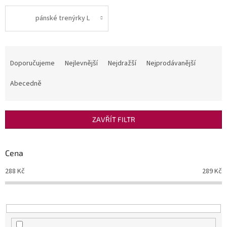
pánské trenýrky L
Ř
a
Doporučujeme
Nejlevnější
Nejdražší
Nejprodávanější
z
e
Abecedně
n
í
p
ZAVŘÍT FILTR
r
o
d
Cena
u
288
Kč
289
Kč
k
t
ů