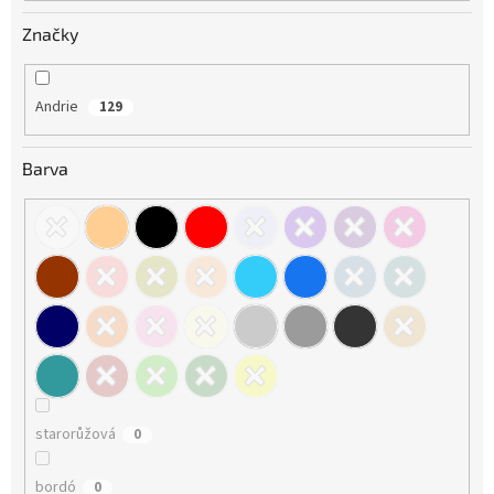
Značky
Andrie
129
Barva
starorůžová
0
bordó
0