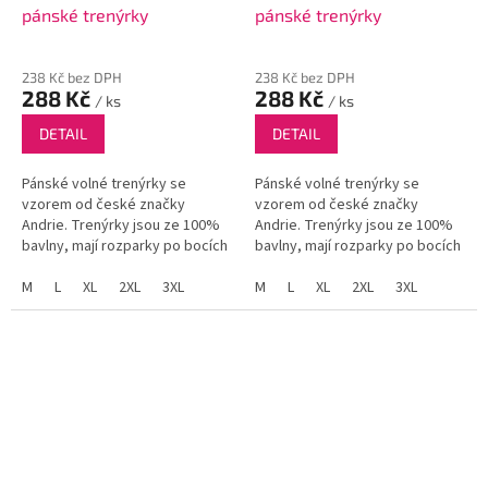
pánské trenýrky
pánské trenýrky
238 Kč bez DPH
238 Kč bez DPH
288 Kč
288 Kč
/ ks
/ ks
DETAIL
DETAIL
Pánské volné trenýrky se
Pánské volné trenýrky se
vzorem od české značky
vzorem od české značky
Andrie. Trenýrky jsou ze 100%
Andrie. Trenýrky jsou ze 100%
bavlny, mají rozparky po bocích
bavlny, mají rozparky po bocích
a funkční poklopec se dvěma
a funkční poklopec se dvěma
knoflíky.
M
L
XL
2XL
3XL
knoflíky.
M
L
XL
2XL
3XL