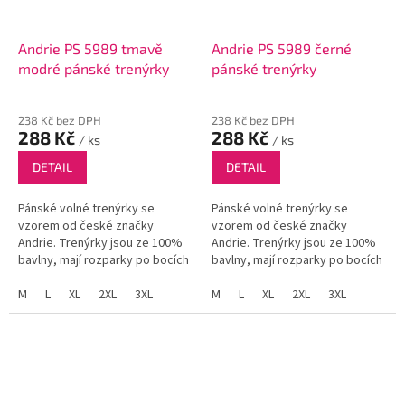
Andrie PS 5989 tmavě
Andrie PS 5989 černé
modré pánské trenýrky
pánské trenýrky
238 Kč bez DPH
238 Kč bez DPH
288 Kč
288 Kč
/ ks
/ ks
DETAIL
DETAIL
Pánské volné trenýrky se
Pánské volné trenýrky se
vzorem od české značky
vzorem od české značky
Andrie. Trenýrky jsou ze 100%
Andrie. Trenýrky jsou ze 100%
bavlny, mají rozparky po bocích
bavlny, mají rozparky po bocích
a funkční poklopec se dvěma
a funkční poklopec se dvěma
knoflíky.
M
L
XL
2XL
3XL
knoflíky.
M
L
XL
2XL
3XL