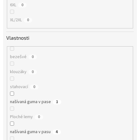
6XL
0
XL/2XL
0
Vlastnosti
bezešvé
0
klouzáky
0
stahovací
0
našívaná guma v pase
1
Ploché lemy
0
našívaná guma v pasu
4