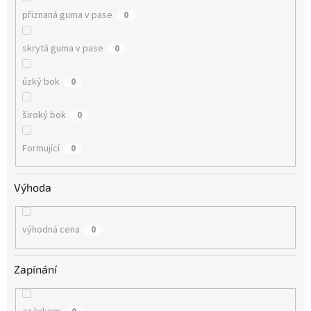
přiznaná guma v pase
0
skrytá guma v pase
0
úzký bok
0
široký bok
0
Formující
0
Výhoda
výhodná cena
0
Zapínání