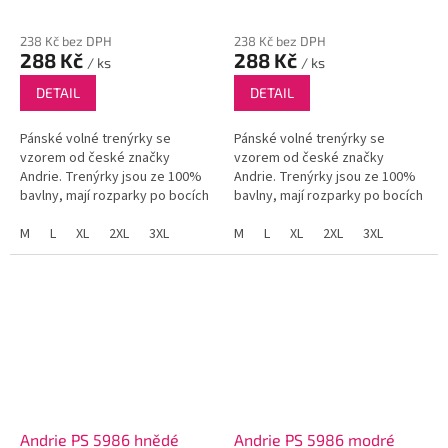
238 Kč bez DPH
238 Kč bez DPH
288 Kč
288 Kč
/ ks
/ ks
DETAIL
DETAIL
Pánské volné trenýrky se
Pánské volné trenýrky se
vzorem od české značky
vzorem od české značky
Andrie. Trenýrky jsou ze 100%
Andrie. Trenýrky jsou ze 100%
bavlny, mají rozparky po bocích
bavlny, mají rozparky po bocích
a funkční poklopec se dvěma
a funkční poklopec se dvěma
knoflíky.
M
L
XL
2XL
3XL
knoflíky.
M
L
XL
2XL
3XL
Andrie PS 5986 hnědé
Andrie PS 5986 modré