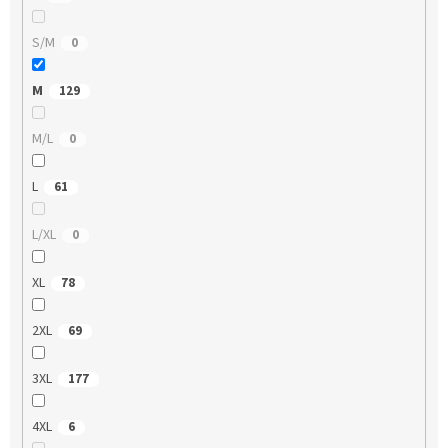
S/M
0
M
129
M/L
0
L
61
L/XL
0
XL
78
2XL
69
3XL
177
4XL
6