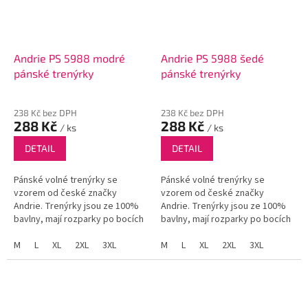
Andrie PS 5988 modré
Andrie PS 5988 šedé
pánské trenýrky
pánské trenýrky
238 Kč bez DPH
238 Kč bez DPH
288 Kč
288 Kč
/ ks
/ ks
DETAIL
DETAIL
Pánské volné trenýrky se
Pánské volné trenýrky se
vzorem od české značky
vzorem od české značky
Andrie. Trenýrky jsou ze 100%
Andrie. Trenýrky jsou ze 100%
bavlny, mají rozparky po bocích
bavlny, mají rozparky po bocích
a funkční poklopec se dvěma
a funkční poklopec se dvěma
knoflíky.
M
L
XL
2XL
3XL
knoflíky.
M
L
XL
2XL
3XL