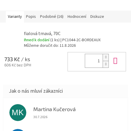
Varianty
Popis
Podobné (16)
Hodnocení
Diskuze
fialová tmavá, 70C
Ihned k dodání
(1 ks)
| PC1044-2C-BORDEAUX
Můžeme doručit do:
11.8.2026
Do 
733 Kč
/ ks
606 Kč bez DPH
Martina Kučerová
MK
Hodnocení obchodu je 5 z 5 hvězdiček.
30.7.2026