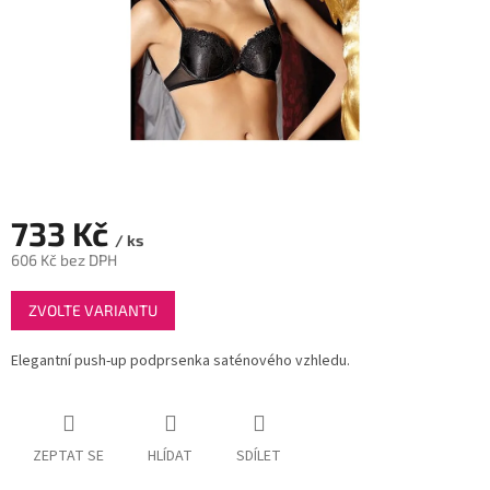
733 Kč
/ ks
606 Kč bez DPH
Měrná
ZVOLTE VARIANTU
cena:
Elegantní push-up podprsenka saténového vzhledu.
ZEPTAT SE
HLÍDAT
SDÍLET