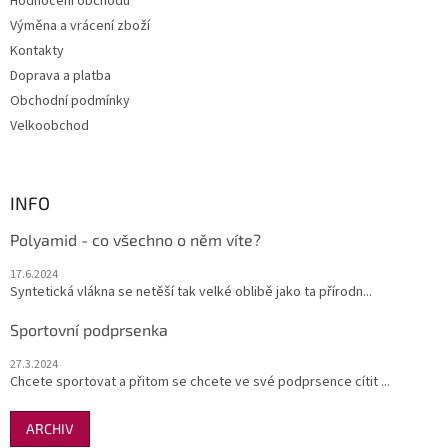
Hodnocení obchodu
í
Výměna a vrácení zboží
Kontakty
Doprava a platba
Obchodní podmínky
Velkoobchod
INFO
Polyamid - co všechno o něm víte?
17.6.2024
Syntetická vlákna se netěší tak velké oblibě jako ta přírodn...
Sportovní podprsenka
27.3.2024
Chcete sportovat a přitom se chcete ve své podprsence cítit ...
ARCHIV