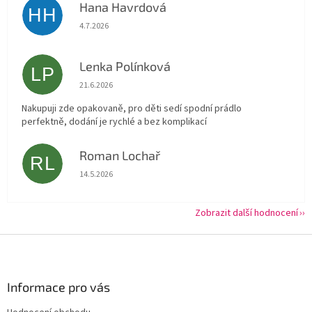
Hana Havrdová
HH
Hodnocení obchodu je 5 z 5 hvězdiček.
4.7.2026
Lenka Polínková
LP
Hodnocení obchodu je 5 z 5 hvězdiček.
21.6.2026
Nakupuji zde opakovaně, pro děti sedí spodní prádlo
perfektně, dodání je rychlé a bez komplikací
Roman Lochař
RL
Hodnocení obchodu je 5 z 5 hvězdiček.
14.5.2026
Zobrazit další hodnocení
Z
á
p
a
Informace pro vás
t