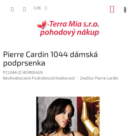
Přejít
NÁKUP
na
CZK
obsah
KOŠÍK
Pierre Cardin 1044 dámská
podprsenka
PC1044-2C-BORDEAUX
Průměrné
Neohodnoceno
Podrobnosti hodnocení
Značka:
Pierre cardin
hodnocení
produktu
je
0,0
z
5
hvězdiček.