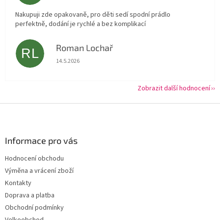
Nakupuji zde opakovaně, pro děti sedí spodní prádlo
perfektně, dodání je rychlé a bez komplikací
Roman Lochař
RL
Hodnocení obchodu je 5 z 5 hvězdiček.
14.5.2026
Zobrazit další hodnocení
Z
á
p
a
Informace pro vás
t
Hodnocení obchodu
í
Výměna a vrácení zboží
Kontakty
Doprava a platba
Obchodní podmínky