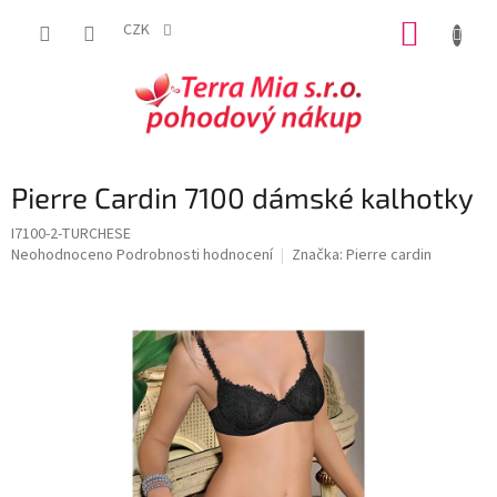
Přejít
NÁKUP
na
CZK
obsah
KOŠÍK
Pierre Cardin 7100 dámské kalhotky
I7100-2-TURCHESE
Průměrné
Neohodnoceno
Podrobnosti hodnocení
Značka:
Pierre cardin
hodnocení
produktu
je
0,0
z
5
hvězdiček.