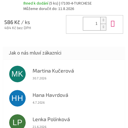
Ihned k dodání
(5 ks)
| I7100-4-TURCHESE
Můžeme doručit do:
11.8.2026
Do 
586 Kč
/ ks
484 Kč bez DPH
Martina Kučerová
MK
Hodnocení obchodu je 5 z 5 hvězdiček.
30.7.2026
Hana Havrdová
HH
Hodnocení obchodu je 5 z 5 hvězdiček.
4.7.2026
Lenka Polínková
LP
Hodnocení obchodu je 5 z 5 hvězdiček.
21.6.2026