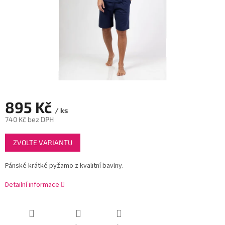
895 Kč
/ ks
740 Kč bez DPH
Měrná
ZVOLTE VARIANTU
cena:
Pánské krátké pyžamo z kvalitní bavlny.
Detailní informace