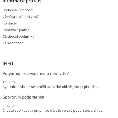
a
Informace pro vás
t
Hodnocení obchodu
í
Výměna a vrácení zboží
Kontakty
Doprava a platba
Obchodní podmínky
Velkoobchod
INFO
Polyamid - co všechno o něm víte?
17.6.2024
Syntetická vlákna se netěší tak velké oblibě jako ta přírodn...
Sportovní podprsenka
27.3.2024
Chcete sportovat a přitom se chcete ve své podprsence cítit ...