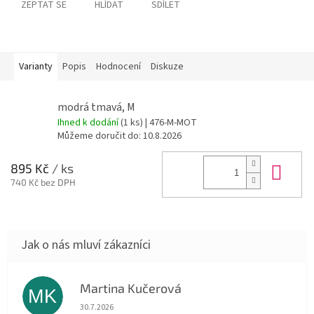
ZEPTAT SE
HLÍDAT
SDÍLET
Varianty
Popis
Hodnocení
Diskuze
modrá tmavá, M
Ihned k dodání
(1 ks)
| 476-M-MOT
Můžeme doručit do:
10.8.2026
Do 
895 Kč
/ ks
740 Kč bez DPH
Martina Kučerová
MK
Hodnocení obchodu je 5 z 5 hvězdiček.
30.7.2026