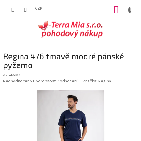
Přejít
NÁKUP
na
CZK
obsah
KOŠÍK
Regina 476 tmavě modré pánské
pyžamo
476-M-MOT
Průměrné
Neohodnoceno
Podrobnosti hodnocení
Značka:
Regina
hodnocení
produktu
je
0,0
z
5
hvězdiček.