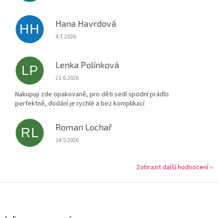
Hana Havrdová
HH
Hodnocení obchodu je 5 z 5 hvězdiček.
4.7.2026
Lenka Polínková
LP
Hodnocení obchodu je 5 z 5 hvězdiček.
21.6.2026
Nakupuji zde opakovaně, pro děti sedí spodní prádlo
perfektně, dodání je rychlé a bez komplikací
Roman Lochař
RL
Hodnocení obchodu je 5 z 5 hvězdiček.
14.5.2026
Zobrazit další hodnocení
Z
á
p