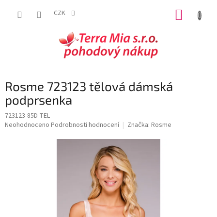
Přejít
NÁKUP
na
CZK
obsah
KOŠÍK
Rosme 723123 tělová dámská
podprsenka
723123-85D-TEL
Průměrné
Neohodnoceno
Podrobnosti hodnocení
Značka:
Rosme
hodnocení
produktu
je
0,0
z
5
hvězdiček.