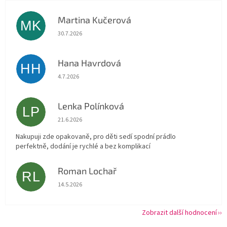
Martina Kučerová
MK
Hodnocení obchodu je 5 z 5 hvězdiček.
30.7.2026
Hana Havrdová
HH
Hodnocení obchodu je 5 z 5 hvězdiček.
4.7.2026
Lenka Polínková
LP
Hodnocení obchodu je 5 z 5 hvězdiček.
21.6.2026
Nakupuji zde opakovaně, pro děti sedí spodní prádlo
perfektně, dodání je rychlé a bez komplikací
Roman Lochař
RL
Hodnocení obchodu je 5 z 5 hvězdiček.
14.5.2026
Zobrazit další hodnocení