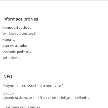
Z
á
p
a
Informace pro vás
t
Hodnocení obchodu
í
Výměna a vrácení zboží
Kontakty
Doprava a platba
Obchodní podmínky
Velkoobchod
INFO
Polyamid - co všechno o něm víte?
17.6.2024
Syntetická vlákna se netěší tak velké oblibě jako ta přírodn...
Sportovní podprsenka