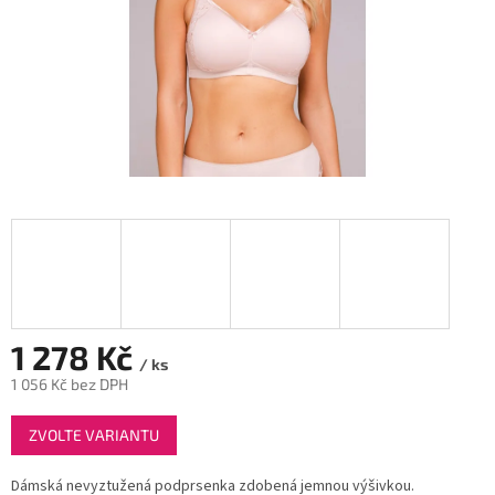
1 278 Kč
/ ks
1 056 Kč bez DPH
Měrná
ZVOLTE VARIANTU
cena:
Dámská nevyztužená podprsenka zdobená jemnou výšivkou.