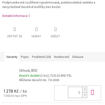
Podprsenka má rozšířená vypolstrovaná, polohovatelná ramínka a
nevyztužené bezešvé košíčky bez kostic.
Detailní informace
ZEPTAT SE
HLÍDAT
SDÍLET
Varianty
Popis
Podobné (16)
Hodnocení
Diskuze
tělová, 85D
Ihned k dodání
(1 ks)
| 723123-85D-TEL
Můžeme doručit do:
7.8.2026
Do 
1 278 Kč
/ ks
1 056 Kč bez DPH