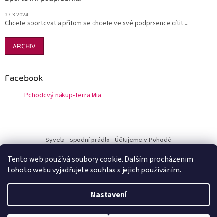
27.3.2024
Chcete sportovat a přitom se chcete ve své podprsence cítit ...
ARCHIV
Facebook
Pohodový nákup-Terra Mia
Syvela - spodní prádlo
Účtujeme v Pohodě
Tento web používá soubory cookie. Dalším procházením
tohoto webu vyjadřujete souhlas s jejich používáním.
Vytvořil Shoptet
Nastavení
Copyright 2026
Pohodový nákup-Terra Mia
. Všechna práva