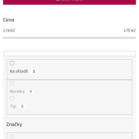
r
o
d
Cena
u
174
Kč
175
Kč
k
t
ů
Na skladě
1
Novinka
0
Tip
0
Značky