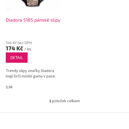
p
r
o
d
Diadora 5185 pánské slipy
u
k
t
144 Kč bez DPH
ů
174 Kč
/ ks
DETAIL
Trendy slipy značky Diadora
mají širší módní gumu v pase.
S/M
1
položek celkem
O
v
l
Z
á
á
d
p