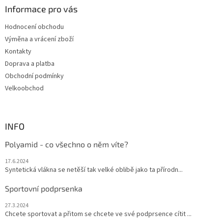
a
a
Informace pro vás
c
t
í
Hodnocení obchodu
í
p
Výměna a vrácení zboží
r
v
Kontakty
k
Doprava a platba
y
Obchodní podmínky
v
ý
Velkoobchod
p
i
s
u
INFO
Polyamid - co všechno o něm víte?
17.6.2024
Syntetická vlákna se netěší tak velké oblibě jako ta přírodn...
Sportovní podprsenka
27.3.2024
Chcete sportovat a přitom se chcete ve své podprsence cítit ...