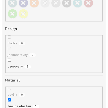
Design
hladký
0
jednobarevný
0
vzorovaný
1
Materiál
bavlna
0
bavlna elastan
1