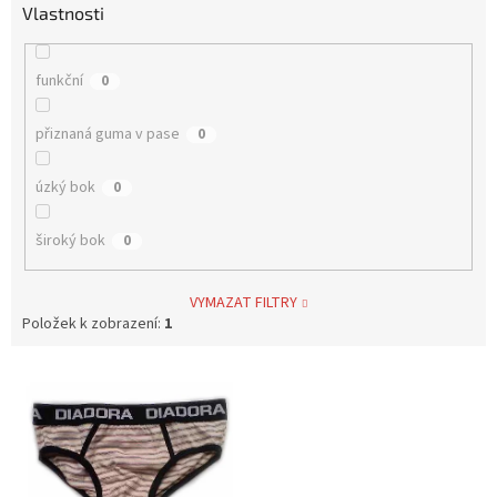
Vlastnosti
funkční
0
přiznaná guma v pase
0
úzký bok
0
široký bok
0
VYMAZAT FILTRY
Položek k zobrazení:
1
V
ý
p
i
s