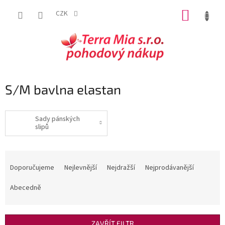
Přejít
NÁKUP
na
CZK
obsah
KOŠÍK
S/M bavlna elastan
Sady pánských
slipů
Ř
a
Doporučujeme
Nejlevnější
Nejdražší
Nejprodávanější
z
e
Abecedně
n
í
p
ZAVŘÍT FILTR