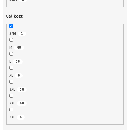
Velikost
S/M
1
M
40
L
16
XL
6
2XL
16
3XL
40
4XL
4