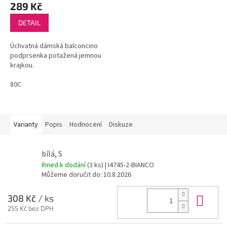
289 Kč
DETAIL
Úchvatná dámská balconcino
podprsenka potažená jemnou
krajkou.
80C
Varianty
Popis
Hodnocení
Diskuze
bílá, S
Ihned k dodání
(3 ks)
| I4745-2-BIANCO
Můžeme doručit do:
10.8.2026
Do 
308 Kč
/ ks
255 Kč bez DPH