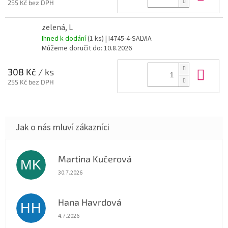
255 Kč bez DPH
zelená, L
Ihned k dodání
(1 ks)
| I4745-4-SALVIA
Můžeme doručit do:
10.8.2026
Do 
308 Kč
/ ks
255 Kč bez DPH
Martina Kučerová
MK
Hodnocení obchodu je 5 z 5 hvězdiček.
30.7.2026
Hana Havrdová
HH
Hodnocení obchodu je 5 z 5 hvězdiček.
4.7.2026