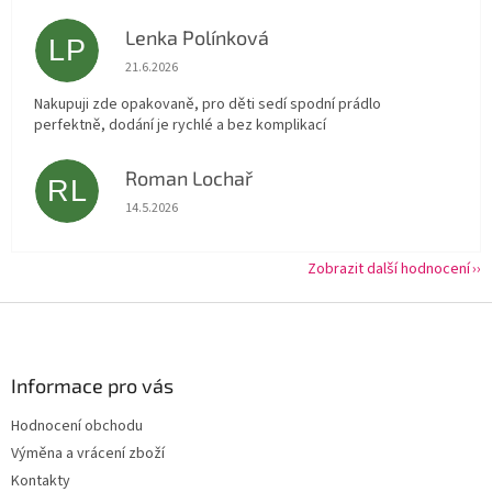
Lenka Polínková
LP
Hodnocení obchodu je 5 z 5 hvězdiček.
21.6.2026
Nakupuji zde opakovaně, pro děti sedí spodní prádlo
perfektně, dodání je rychlé a bez komplikací
Roman Lochař
RL
Hodnocení obchodu je 5 z 5 hvězdiček.
14.5.2026
Zobrazit další hodnocení
Z
á
p
a
Informace pro vás
t
Hodnocení obchodu
í
Výměna a vrácení zboží
Kontakty