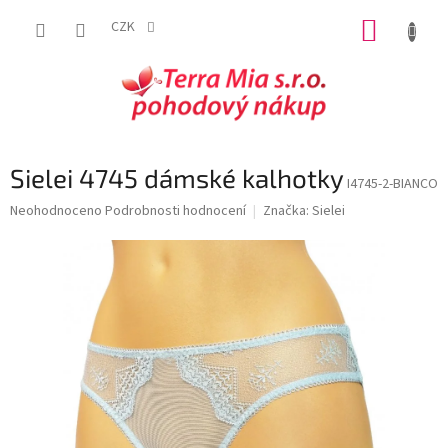
Přejít
NÁKUP
na
CZK
obsah
KOŠÍK
Sielei 4745 dámské kalhotky
I4745-2-BIANCO
Průměrné
Neohodnoceno
Podrobnosti hodnocení
Značka:
Sielei
hodnocení
produktu
je
0,0
z
5
hvězdiček.