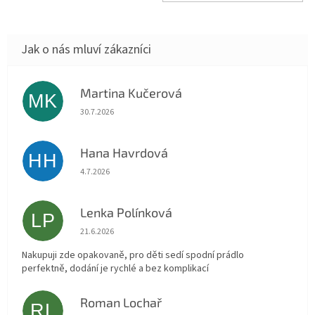
Martina Kučerová
MK
Hodnocení obchodu je 5 z 5 hvězdiček.
30.7.2026
Hana Havrdová
HH
Hodnocení obchodu je 5 z 5 hvězdiček.
4.7.2026
Lenka Polínková
LP
Hodnocení obchodu je 5 z 5 hvězdiček.
21.6.2026
Nakupuji zde opakovaně, pro děti sedí spodní prádlo
perfektně, dodání je rychlé a bez komplikací
Roman Lochař
RL