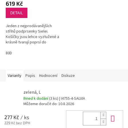
619 Kč
DETAIL
Jeden z nejprodávanějších
střihů podprsenky Sielei.
Košíčky jsou lehce vyztužené a
krásně tvarují poprsí do
přirozeného tvaru.
80D
Varianty
Popis
Hodnocení
Diskuze
zelená, L
Ihned k dodání
(3 ks)
| I4755-4-SALVIA
Můžeme doručit do:
10.8.2026
Do 
277 Kč
/ ks
229 Kč bez DPH