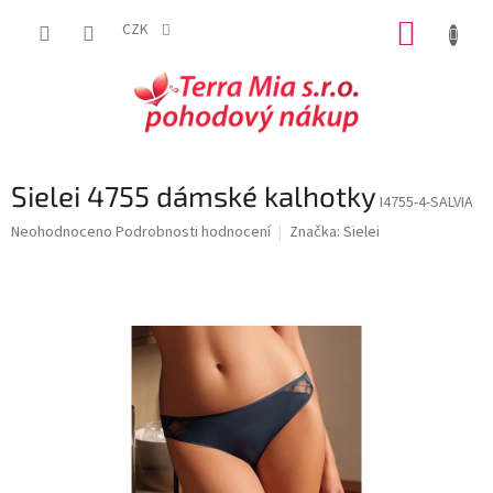
Přejít
NÁKUP
na
CZK
obsah
KOŠÍK
Sielei 4755 dámské kalhotky
I4755-4-SALVIA
Průměrné
Neohodnoceno
Podrobnosti hodnocení
Značka:
Sielei
hodnocení
produktu
je
0,0
z
5
hvězdiček.