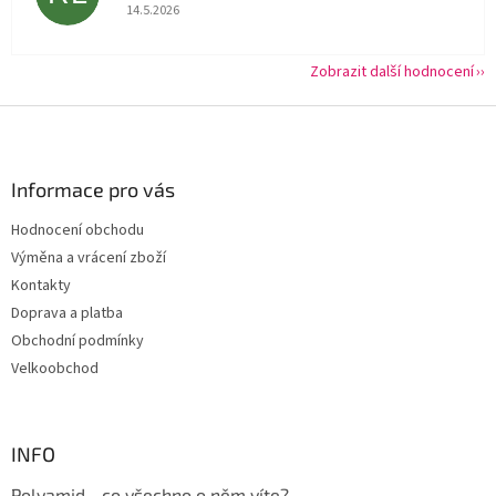
Hodnocení obchodu je 5 z 5 hvězdiček.
14.5.2026
Zobrazit další hodnocení
Z
á
p
a
Informace pro vás
t
Hodnocení obchodu
í
Výměna a vrácení zboží
Kontakty
Doprava a platba
Obchodní podmínky
Velkoobchod
INFO
Polyamid - co všechno o něm víte?