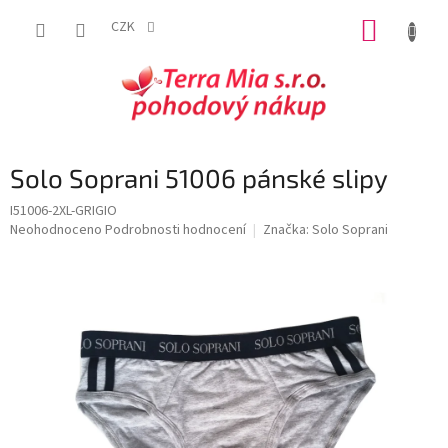
Přejít
NÁKUP
na
CZK
obsah
KOŠÍK
Solo Soprani 51006 pánské slipy
I51006-2XL-GRIGIO
Průměrné
Neohodnoceno
Podrobnosti hodnocení
Značka:
Solo Soprani
hodnocení
produktu
je
0,0
z
5
hvězdiček.