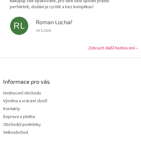
Nakupuji zde opakovaně, pro děti sedí spodní prádlo
perfektně, dodání je rychlé a bez komplikací
Roman Lochař
RL
Hodnocení obchodu je 5 z 5 hvězdiček.
14.5.2026
Zobrazit další hodnocení
Z
á
p
a
Informace pro vás
t
Hodnocení obchodu
í
Výměna a vrácení zboží
Kontakty
Doprava a platba
Obchodní podmínky
Velkoobchod