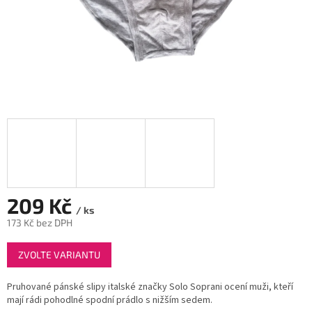
209 Kč
/ ks
173 Kč bez DPH
Měrná
ZVOLTE VARIANTU
cena:
Pruhované pánské slipy italské značky Solo Soprani ocení muži, kteří
mají rádi pohodlné spodní prádlo s nižším sedem.