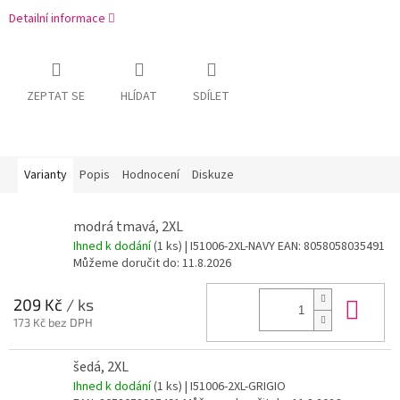
Detailní informace
ZEPTAT SE
HLÍDAT
SDÍLET
Varianty
Popis
Hodnocení
Diskuze
modrá tmavá, 2XL
Ihned k dodání
(1 ks)
| I51006-2XL-NAVY
EAN:
8058058035491
Můžeme doručit do:
11.8.2026
Do 
209 Kč
/ ks
173 Kč bez DPH
šedá, 2XL
Ihned k dodání
(1 ks)
| I51006-2XL-GRIGIO