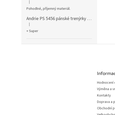
|
Hodnocení produktu je 5 z 5 hvězdiček.
Pohodlné, příjemný materiál.
Andrie PS 5456 pánské trenýrky černé
|
Hodnocení produktu je 5 z 5 hvězdiček.
+ Super
Z
á
p
a
t
Informac
í
Hodnocení
Výměna a vr
Kontakty
Doprava a p
Obchodní 
Velkoobch