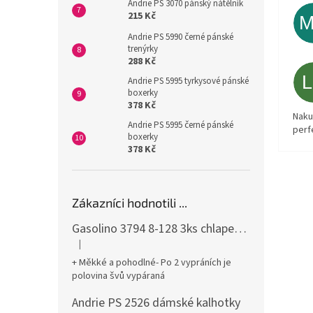
Andrie PS 3070 pánský nátělník
215 Kč
Andrie PS 5990 černé pánské
trenýrky
288 Kč
Andrie PS 5995 tyrkysové pánské
boxerky
378 Kč
Naku
Andrie PS 5995 černé pánské
perf
boxerky
378 Kč
Zákazníci hodnotili ...
Gasolino 3794 8-128 3ks chlapecké boxerky
|
Hodnocení produktu je 3 z 5 hvězdiček.
+ Měkké a pohodlné- Po 2 vypráních je
polovina švů vypáraná
Andrie PS 2526 dámské kalhotky