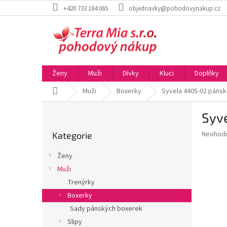
Přejít
+420 733 184 065
objednavky@pohodovynakup.cz
na
obsah
Ženy
Muži
Dívky
Kluci
Doplňky
Domů
Muži
Boxerky
Syvela 4405-02 páns
P
Syv
o
Přeskočit
s
Průměr
Neohod
Kategorie
kategorie
t
hodnoce
r
produkt
Ženy
a
je
Muži
0,0
n
z
Trenýrky
n
5
í
Boxerky
hvězdič
p
Sady pánských boxerek
a
Slipy