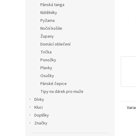
n
Pánská tanga
e
Nátělníky
l
Pyžama
Noční košile
Župany
Domácí oblečení
Trička
Ponožky
Plavky
Osušky
Pánské čepice
Tipy na dárek pro muže
Dívky
Kluci
Varia
Doplňky
Značky