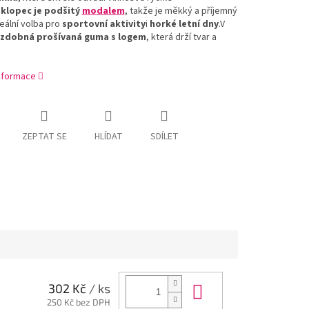
klopec
je
podšitý
modalem
,
takže
je
měkký
a
příjemný
eální
volba
pro
sportovní
aktivity
i
horké
letní
dny
.
V
zdobná
prošívaná
guma
s
logem
,
která
drží
tvar
a
informace
ZEPTAT SE
HLÍDAT
SDÍLET
Do košíku
302 Kč
/ ks
250 Kč bez DPH