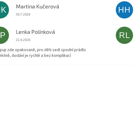
Martina Kučerová
MK
HH
Hodnocení obchodu je 5 z 5 hvězdiček.
30.7.2026
Lenka Polínková
LP
RL
Hodnocení obchodu je 5 z 5 hvězdiček.
21.6.2026
puji zde opakovaně, pro děti sedí spodní prádlo
ektně, dodání je rychlé a bez komplikací