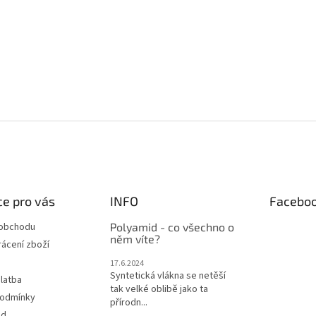
e pro vás
INFO
Facebo
 obchodu
Polyamid - co všechno o
něm víte?
ácení zboží
17.6.2024
Syntetická vlákna se netěší
latba
tak velké oblibě jako ta
podmínky
přírodn...
od