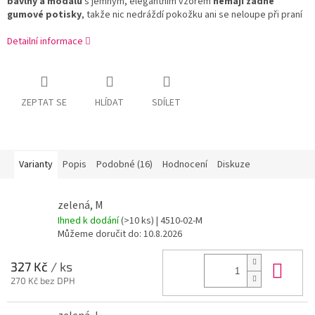
bavlny a modalu
s jemným, elegantním vzorem
nemají žádné
gumové potisky
, takže nic nedráždí pokožku ani se neloupe při praní
Detailní informace
ZEPTAT SE
HLÍDAT
SDÍLET
Varianty
Popis
Podobné (16)
Hodnocení
Diskuze
zelená, M
Ihned k dodání
(>10 ks)
| 4510-02-M
Můžeme doručit do:
10.8.2026
Do 
327 Kč
/ ks
270 Kč bez DPH