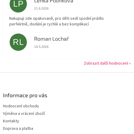
Lenka Polínková
LP
Hodnocení obchodu je 5 z 5 hvězdiček.
21.6.2026
Nakupuji zde opakovaně, pro děti sedí spodní prádlo
perfektně, dodání je rychlé a bez komplikací
Roman Lochař
RL
Hodnocení obchodu je 5 z 5 hvězdiček.
14.5.2026
Zobrazit další hodnocení
Z
á
p
a
Informace pro vás
t
Hodnocení obchodu
í
Výměna a vrácení zboží
Kontakty
Doprava a platba