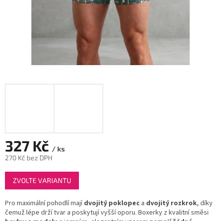
327 Kč
/ ks
270 Kč bez DPH
Měrná
ZVOLTE VARIANTU
cena:
Pro maximální pohodlí mají
dvojitý poklopec
a
dvojitý rozkrok
, díky
čemuž lépe drží tvar a poskytují vyšší oporu. Boxerky z kvalitní směsi