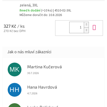
zelená, 3XL
Ihned k dodání
(>10 ks)
| 4510-02-3XL
Můžeme doručit do:
10.8.2026
Do 
327 Kč
/ ks
270 Kč bez DPH
Martina Kučerová
MK
Hodnocení obchodu je 5 z 5 hvězdiček.
30.7.2026
Hana Havrdová
HH
Hodnocení obchodu je 5 z 5 hvězdiček.
4.7.2026