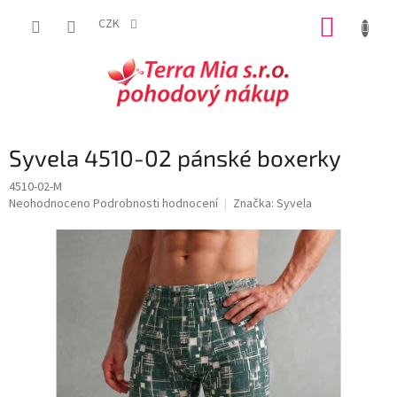
Přejít
NÁKUP
na
CZK
obsah
KOŠÍK
Syvela 4510-02 pánské boxerky
4510-02-M
Průměrné
Neohodnoceno
Podrobnosti hodnocení
Značka:
Syvela
hodnocení
produktu
je
0,0
z
5
hvězdiček.