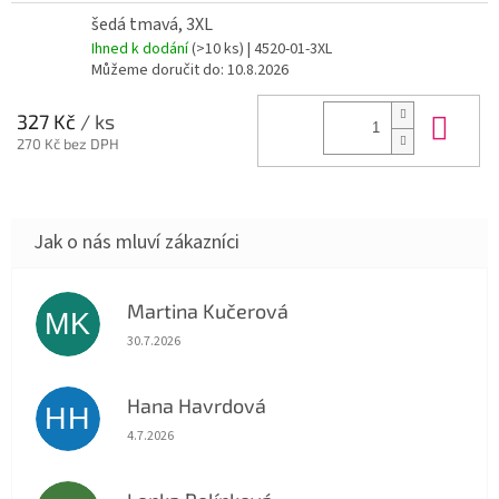
šedá tmavá, 3XL
Ihned k dodání
(>10 ks)
| 4520-01-3XL
Můžeme doručit do:
10.8.2026
Do 
327 Kč
/ ks
270 Kč bez DPH
Martina Kučerová
MK
Hodnocení obchodu je 5 z 5 hvězdiček.
30.7.2026
Hana Havrdová
HH
Hodnocení obchodu je 5 z 5 hvězdiček.
4.7.2026