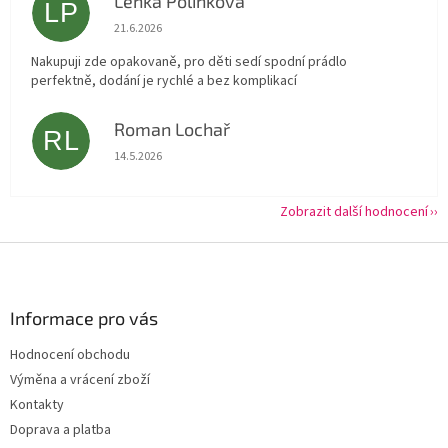
Lenka Polínková
LP
Hodnocení obchodu je 5 z 5 hvězdiček.
21.6.2026
Nakupuji zde opakovaně, pro děti sedí spodní prádlo
perfektně, dodání je rychlé a bez komplikací
Roman Lochař
RL
Hodnocení obchodu je 5 z 5 hvězdiček.
14.5.2026
Zobrazit další hodnocení
Z
á
p
a
Informace pro vás
t
Hodnocení obchodu
í
Výměna a vrácení zboží
Kontakty
Doprava a platba