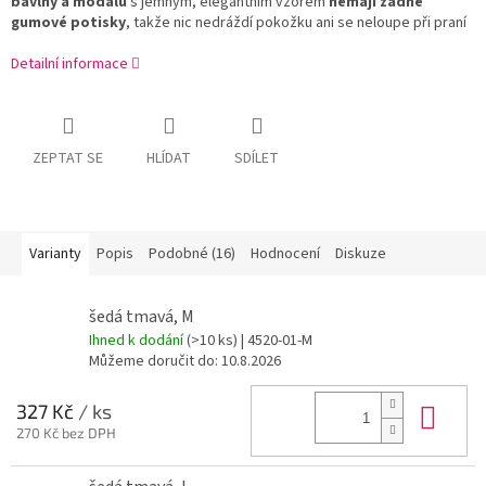
bavlny a modalu
s jemným, elegantním vzorem
nemají žádné
gumové potisky
, takže nic nedráždí pokožku ani se neloupe při praní
Detailní informace
ZEPTAT SE
HLÍDAT
SDÍLET
Varianty
Popis
Podobné (16)
Hodnocení
Diskuze
šedá tmavá, M
Ihned k dodání
(>10 ks)
| 4520-01-M
Můžeme doručit do:
10.8.2026
Do 
327 Kč
/ ks
270 Kč bez DPH