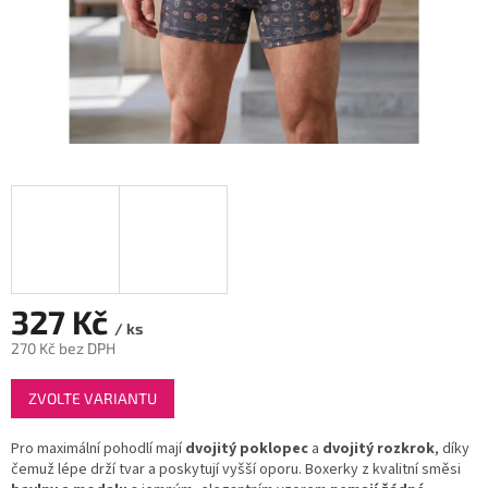
327 Kč
/ ks
270 Kč bez DPH
Měrná
ZVOLTE VARIANTU
cena:
Pro maximální pohodlí mají
dvojitý poklopec
a
dvojitý rozkrok
, díky
čemuž lépe drží tvar a poskytují vyšší oporu. Boxerky z kvalitní směsi