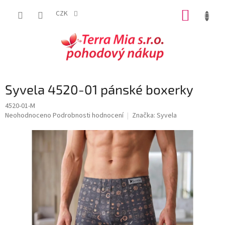
Přejít
NÁKUP
na
CZK
obsah
KOŠÍK
Syvela 4520-01 pánské boxerky
4520-01-M
Průměrné
Neohodnoceno
Podrobnosti hodnocení
Značka:
Syvela
hodnocení
produktu
je
0,0
z
5
hvězdiček.