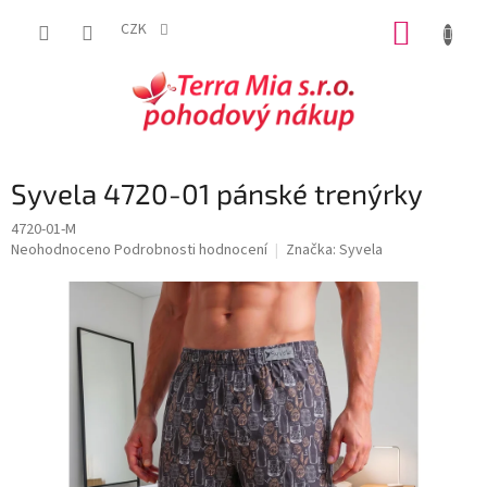
Přejít
NÁKUP
na
CZK
obsah
KOŠÍK
Syvela 4720-01 pánské trenýrky
4720-01-M
Průměrné
Neohodnoceno
Podrobnosti hodnocení
Značka:
Syvela
hodnocení
produktu
je
0,0
z
5
hvězdiček.