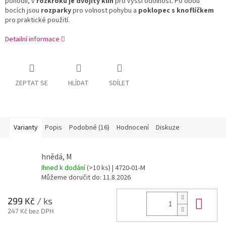
pohodlí, v
rozkroku je dvojitý klín
pro vyšší odolnost. Po obou
bocích jsou
rozparky
pro volnost pohybu a
poklopec s knoflíčkem
pro praktické použití.
Detailní informace
ZEPTAT SE
HLÍDAT
SDÍLET
Varianty
Popis
Podobné (16)
Hodnocení
Diskuze
hnědá, M
Ihned k dodání
(>10 ks)
| 4720-01-M
Můžeme doručit do:
11.8.2026
Do 
299 Kč
/ ks
247 Kč bez DPH