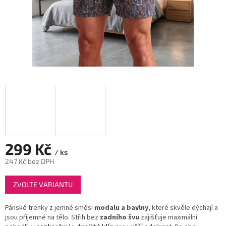
299 Kč
/ ks
247 Kč bez DPH
Měrná
ZVOLTE VARIANTU
cena:
Pánské trenky z jemné směsi
modalu a bavlny
, které skvěle dýchají a
jsou příjemné na tělo. Střih bez
zadního švu
zajišťuje maximální