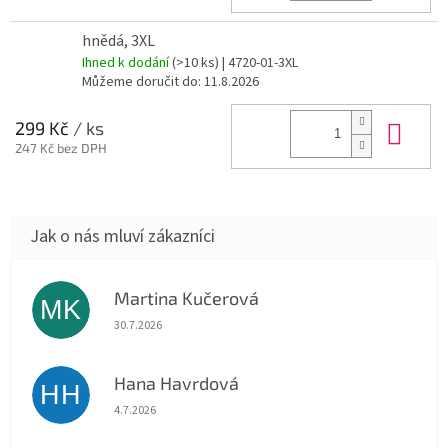
hnědá, 3XL
Ihned k dodání
(>10 ks)
| 4720-01-3XL
Můžeme doručit do:
11.8.2026
Do 
299 Kč
/ ks
247 Kč bez DPH
Martina Kučerová
MK
Hodnocení obchodu je 5 z 5 hvězdiček.
30.7.2026
Hana Havrdová
HH
Hodnocení obchodu je 5 z 5 hvězdiček.
4.7.2026