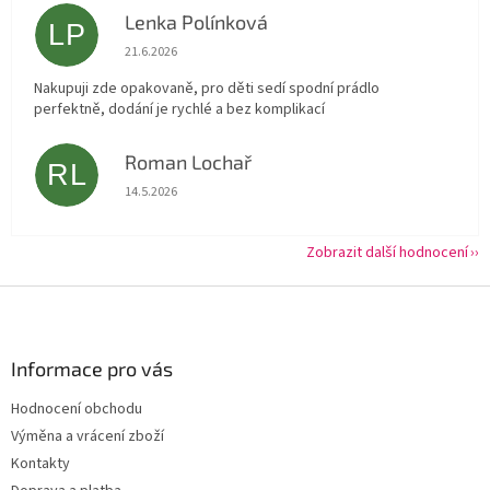
Lenka Polínková
LP
Hodnocení obchodu je 5 z 5 hvězdiček.
21.6.2026
Nakupuji zde opakovaně, pro děti sedí spodní prádlo
perfektně, dodání je rychlé a bez komplikací
Roman Lochař
RL
Hodnocení obchodu je 5 z 5 hvězdiček.
14.5.2026
Zobrazit další hodnocení
Z
á
p
a
Informace pro vás
t
Hodnocení obchodu
í
Výměna a vrácení zboží
Kontakty