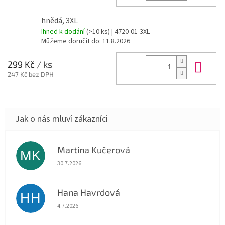
hnědá, 3XL
Ihned k dodání
(>10 ks)
| 4720-01-3XL
Můžeme doručit do:
11.8.2026
Do 
299 Kč
/ ks
247 Kč bez DPH
Martina Kučerová
MK
Hodnocení obchodu je 5 z 5 hvězdiček.
30.7.2026
Hana Havrdová
HH
Hodnocení obchodu je 5 z 5 hvězdiček.
4.7.2026