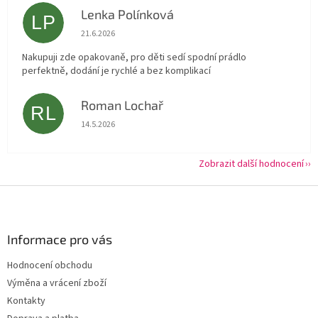
Lenka Polínková
LP
Hodnocení obchodu je 5 z 5 hvězdiček.
21.6.2026
Nakupuji zde opakovaně, pro děti sedí spodní prádlo
perfektně, dodání je rychlé a bez komplikací
Roman Lochař
RL
Hodnocení obchodu je 5 z 5 hvězdiček.
14.5.2026
Zobrazit další hodnocení
Z
á
p
a
Informace pro vás
t
Hodnocení obchodu
í
Výměna a vrácení zboží
Kontakty