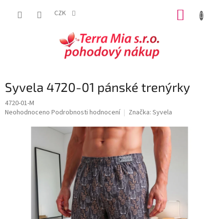
Přejít
NÁKUP
na
CZK
obsah
KOŠÍK
Syvela 4720-01 pánské trenýrky
4720-01-M
Průměrné
Neohodnoceno
Podrobnosti hodnocení
Značka:
Syvela
hodnocení
produktu
je
0,0
z
5
hvězdiček.