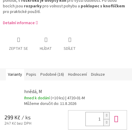
pohodlí, v
rozkroku je dvojitý klín
pro vyšší odolnost. Po obou
bocích jsou
rozparky
pro volnost pohybu a
poklopec s knoflíčkem
pro praktické použití.
Detailní informace
ZEPTAT SE
HLÍDAT
SDÍLET
Varianty
Popis
Podobné (16)
Hodnocení
Diskuze
hnědá, M
Ihned k dodání
(>10 ks)
| 4720-01-M
Můžeme doručit do:
11.8.2026
Do 
299 Kč
/ ks
247 Kč bez DPH