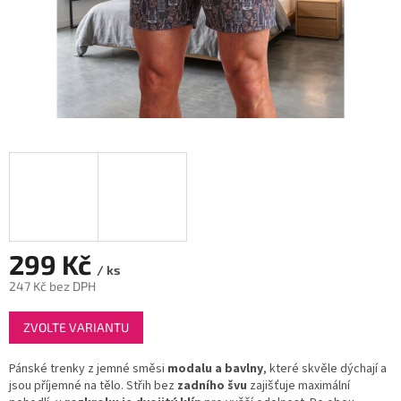
299 Kč
/ ks
247 Kč bez DPH
Měrná
ZVOLTE VARIANTU
cena:
Pánské trenky z jemné směsi
modalu a bavlny
, které skvěle dýchají a
jsou příjemné na tělo. Střih bez
zadního švu
zajišťuje maximální