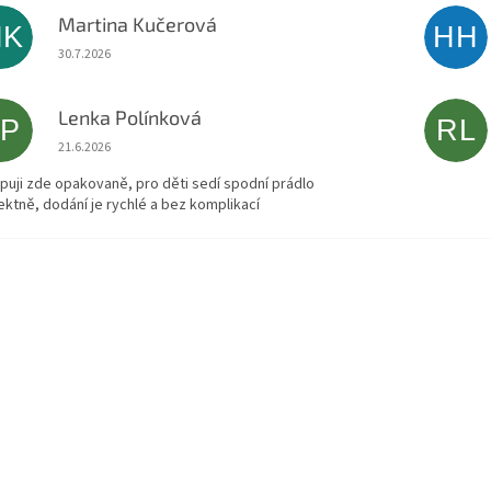
Martina Kučerová
MK
HH
Hodnocení obchodu je 5 z 5 hvězdiček.
30.7.2026
Lenka Polínková
LP
RL
Hodnocení obchodu je 5 z 5 hvězdiček.
21.6.2026
puji zde opakovaně, pro děti sedí spodní prádlo
ektně, dodání je rychlé a bez komplikací