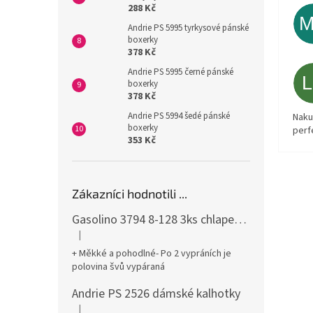
288 Kč
Andrie PS 5995 tyrkysové pánské
boxerky
378 Kč
Andrie PS 5995 černé pánské
boxerky
378 Kč
Andrie PS 5994 šedé pánské
Naku
boxerky
perf
353 Kč
Zákazníci hodnotili ...
Gasolino 3794 8-128 3ks chlapecké boxerky
|
Hodnocení produktu je 3 z 5 hvězdiček.
+ Měkké a pohodlné- Po 2 vypráních je
polovina švů vypáraná
Andrie PS 2526 dámské kalhotky
|