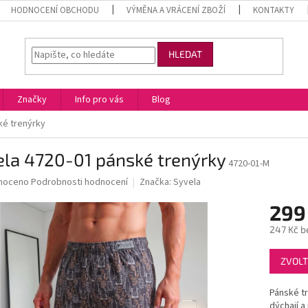
HODNOCENÍ OBCHODU
VÝMĚNA A VRÁCENÍ ZBOŽÍ
KONTAKTY
HLEDAT
Značky
Info pro vás
Blog
ké trenýrky
ela 4720-01 pánské trenýrky
4720-01-M
né
noceno
Podrobnosti hodnocení
Značka:
Syvela
ní
299
u
247 Kč b
Měrná
ZVOLT
cena:
ek.
Pánské t
dýchají a