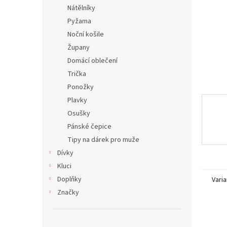
n
Nátělníky
e
Pyžama
l
Noční košile
Župany
Domácí oblečení
Trička
Ponožky
Plavky
Osušky
Pánské čepice
Tipy na dárek pro muže
Dívky
Kluci
Doplňky
Varia
Značky