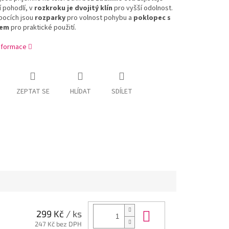
 pohodlí, v
rozkroku je dvojitý klín
pro vyšší odolnost.
bocích jsou
rozparky
pro volnost pohybu a
poklopec s
kem
pro praktické použití.
informace
ZEPTAT SE
HLÍDAT
SDÍLET
Do košíku
299 Kč
/ ks
247 Kč bez DPH