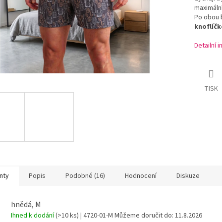
maximální
Po obou 
knoflíč
Detailní 
TISK
nty
Popis
Podobné (16)
Hodnocení
Diskuze
hnědá, M
Ihned k dodání
(>10 ks)
| 4720-01-M
Můžeme doručit do:
11.8.2026