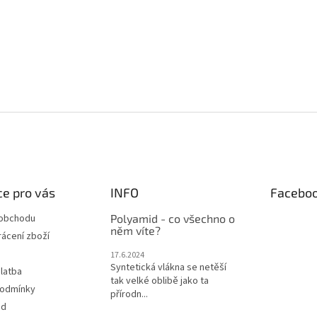
e pro vás
INFO
Facebo
 obchodu
Polyamid - co všechno o
něm víte?
ácení zboží
17.6.2024
Syntetická vlákna se netěší
latba
tak velké oblibě jako ta
podmínky
přírodn...
od