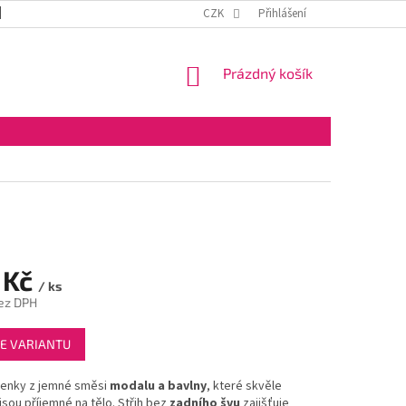
DOPRAVA A PLATBA
OBCHODNÍ PODMÍNKY
CZK
Přihlášení
VELKOOBCHOD
NÁKUPNÍ
Prázdný košík
KOŠÍK
 Kč
/ ks
ez DPH
E VARIANTU
renky z jemné směsi
modalu a bavlny
, které skvěle
 jsou příjemné na tělo. Střih bez
zadního švu
zajišťuje