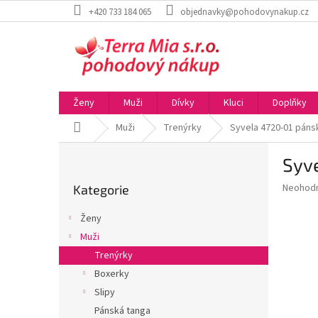
Přejít
+420 733 184 065
objednavky@pohodovynakup.cz
na
obsah
Ženy
Muži
Dívky
Kluci
Doplňky
Domů
Muži
Trenýrky
Syvela 4720-01 páns
P
Syv
o
Přeskočit
s
Průměr
Neohod
Kategorie
kategorie
t
hodnoce
r
produkt
Ženy
a
je
Muži
0,0
n
z
Trenýrky
n
5
í
Boxerky
hvězdič
p
Slipy
a
Pánská tanga