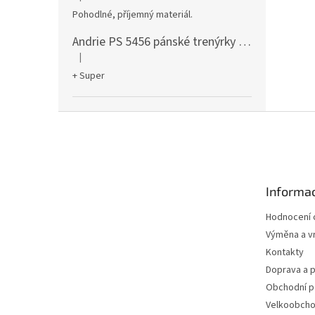
Hodnocení produktu je 5 z 5 hvězdiček.
Pohodlné, příjemný materiál.
Andrie PS 5456 pánské trenýrky černé
|
Hodnocení produktu je 5 z 5 hvězdiček.
+ Super
Z
á
p
a
t
Informac
í
Hodnocení
Výměna a vr
Kontakty
Doprava a p
Obchodní 
Velkoobch