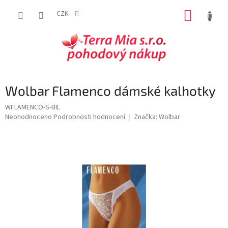
Přejít
NÁKUP
na
CZK
obsah
KOŠÍK
Wolbar Flamenco dámské kalhotky
WFLAMENCO-S-BIL
Průměrné
Neohodnoceno
Podrobnosti hodnocení
Značka:
Wolbar
hodnocení
produktu
je
0,0
z
5
hvězdiček.