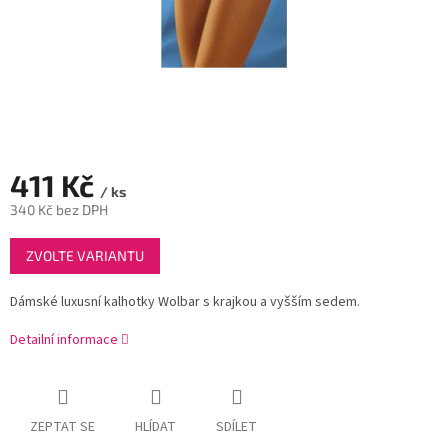
411 Kč
/ ks
340 Kč bez DPH
Měrná
ZVOLTE VARIANTU
cena:
Dámské luxusní kalhotky Wolbar s krajkou a vyšším sedem.
Detailní informace
ZEPTAT SE
HLÍDAT
SDÍLET