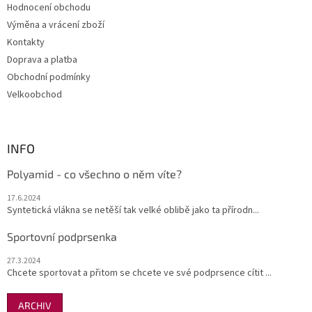
Hodnocení obchodu
í
Výměna a vrácení zboží
Kontakty
Doprava a platba
Obchodní podmínky
Velkoobchod
INFO
Polyamid - co všechno o něm víte?
17.6.2024
Syntetická vlákna se netěší tak velké oblibě jako ta přírodn...
Sportovní podprsenka
27.3.2024
Chcete sportovat a přitom se chcete ve své podprsence cítit ...
ARCHIV