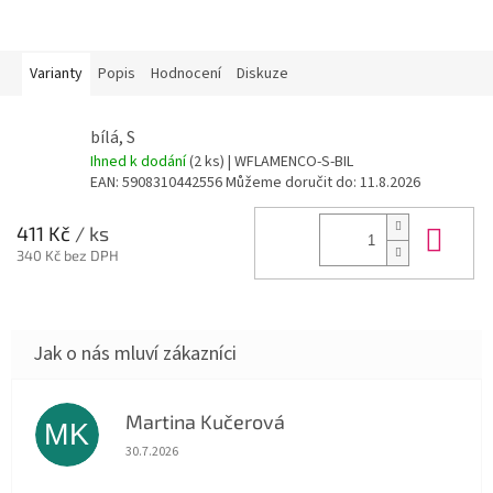
Varianty
Popis
Hodnocení
Diskuze
bílá, S
Ihned k dodání
(2 ks)
| WFLAMENCO-S-BIL
EAN:
5908310442556
Můžeme doručit do:
11.8.2026
Do 
411 Kč
/ ks
340 Kč bez DPH
Martina Kučerová
MK
Hodnocení obchodu je 5 z 5 hvězdiček.
30.7.2026