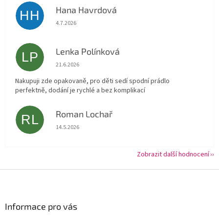
Hana Havrdová
HH
Hodnocení obchodu je 5 z 5 hvězdiček.
4.7.2026
Lenka Polínková
LP
Hodnocení obchodu je 5 z 5 hvězdiček.
21.6.2026
Nakupuji zde opakovaně, pro děti sedí spodní prádlo
perfektně, dodání je rychlé a bez komplikací
Roman Lochař
RL
Hodnocení obchodu je 5 z 5 hvězdiček.
14.5.2026
Zobrazit další hodnocení
Z
á
p
a
Informace pro vás
t