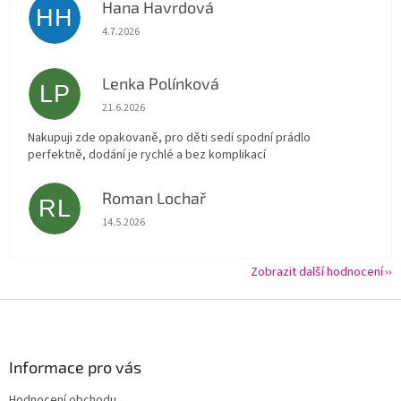
Hana Havrdová
HH
Hodnocení obchodu je 5 z 5 hvězdiček.
4.7.2026
Lenka Polínková
LP
Hodnocení obchodu je 5 z 5 hvězdiček.
21.6.2026
Nakupuji zde opakovaně, pro děti sedí spodní prádlo
perfektně, dodání je rychlé a bez komplikací
Roman Lochař
RL
Hodnocení obchodu je 5 z 5 hvězdiček.
14.5.2026
Zobrazit další hodnocení
Z
á
p
a
Informace pro vás
t
Hodnocení obchodu