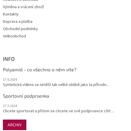
í
Výměna a vrácení zboží
Kontakty
Doprava a platba
Obchodní podmínky
Velkoobchod
INFO
Polyamid - co všechno o něm víte?
17.6.2024
Syntetická vlákna se netěší tak velké oblibě jako ta přírodn...
Sportovní podprsenka
27.3.2024
Chcete sportovat a přitom se chcete ve své podprsence cítit ...
ARCHIV