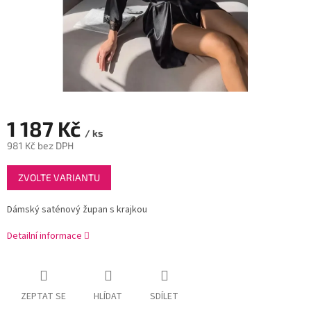
1 187 Kč
/ ks
981 Kč bez DPH
Měrná
ZVOLTE VARIANTU
cena:
Dámský saténový župan s krajkou
Detailní informace
ZEPTAT SE
HLÍDAT
SDÍLET