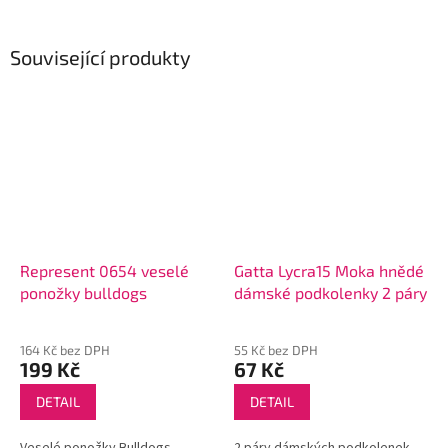
Související produkty
Represent 0654 veselé
Gatta Lycra15 Moka hnědé
ponožky bulldogs
dámské podkolenky 2 páry
164 Kč bez DPH
55 Kč bez DPH
199 Kč
67 Kč
DETAIL
DETAIL
Veselé ponožky Bulldogs
2 páry dámských podkolenek