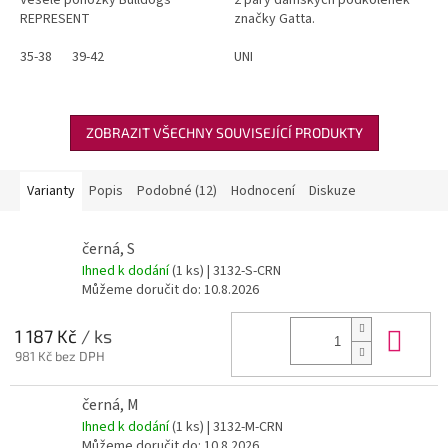
REPRESENT
značky Gatta.
35-38
39-42
UNI
ZOBRAZIT VŠECHNY SOUVISEJÍCÍ PRODUKTY
Varianty
Popis
Podobné (12)
Hodnocení
Diskuze
černá, S
Ihned k dodání
(1 ks)
| 3132-S-CRN
Můžeme doručit do:
10.8.2026
Do 
1 187 Kč
/ ks
981 Kč bez DPH
černá, M
Ihned k dodání
(1 ks)
| 3132-M-CRN
Můžeme doručit do:
10.8.2026