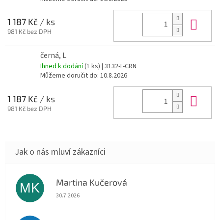
Do 
1 187 Kč
/ ks
981 Kč bez DPH
černá, L
Ihned k dodání
(1 ks)
| 3132-L-CRN
Můžeme doručit do:
10.8.2026
Do 
1 187 Kč
/ ks
981 Kč bez DPH
Martina Kučerová
MK
Hodnocení obchodu je 5 z 5 hvězdiček.
30.7.2026