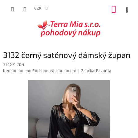
Přejít
NÁKUP
na
CZK
obsah
KOŠÍK
3132 černý saténový dámský župan
3132-S-CRN
Průměrné
Neohodnoceno
Podrobnosti hodnocení
Značka:
Favorita
hodnocení
produktu
je
0,0
z
5
hvězdiček.