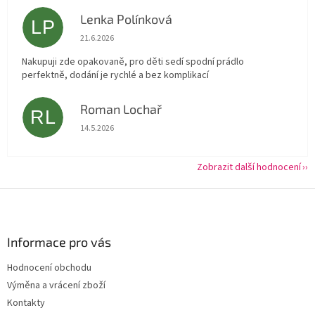
Lenka Polínková
LP
Hodnocení obchodu je 5 z 5 hvězdiček.
21.6.2026
Nakupuji zde opakovaně, pro děti sedí spodní prádlo
perfektně, dodání je rychlé a bez komplikací
Roman Lochař
RL
Hodnocení obchodu je 5 z 5 hvězdiček.
14.5.2026
Zobrazit další hodnocení
Z
á
p
a
Informace pro vás
t
Hodnocení obchodu
í
Výměna a vrácení zboží
Kontakty