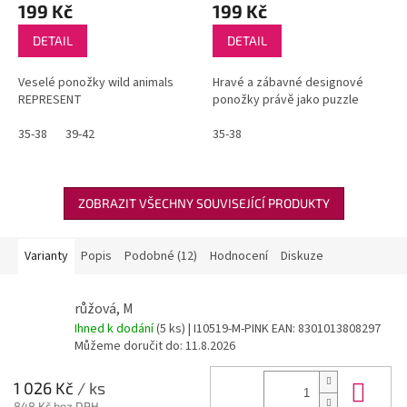
199 Kč
199 Kč
DETAIL
DETAIL
Veselé ponožky wild animals
Hravé a zábavné designové
REPRESENT
ponožky právě jako puzzle
35-38
39-42
35-38
ZOBRAZIT VŠECHNY SOUVISEJÍCÍ PRODUKTY
Varianty
Popis
Podobné (12)
Hodnocení
Diskuze
růžová, M
Ihned k dodání
(5 ks)
| I10519-M-PINK
EAN:
8301013808297
Můžeme doručit do:
11.8.2026
Do 
1 026 Kč
/ ks
848 Kč bez DPH