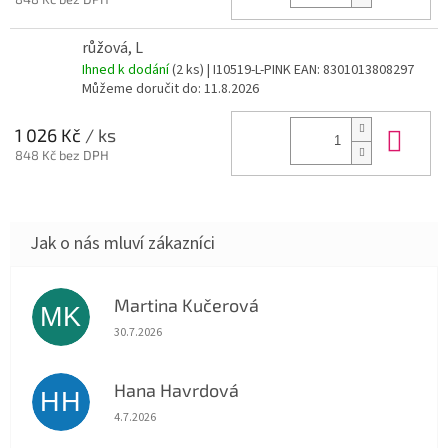
růžová, L
Ihned k dodání
(2 ks)
| I10519-L-PINK
EAN:
8301013808297
Můžeme doručit do:
11.8.2026
Do 
1 026 Kč
/ ks
848 Kč bez DPH
Martina Kučerová
MK
Hodnocení obchodu je 5 z 5 hvězdiček.
30.7.2026
Hana Havrdová
HH
Hodnocení obchodu je 5 z 5 hvězdiček.
4.7.2026