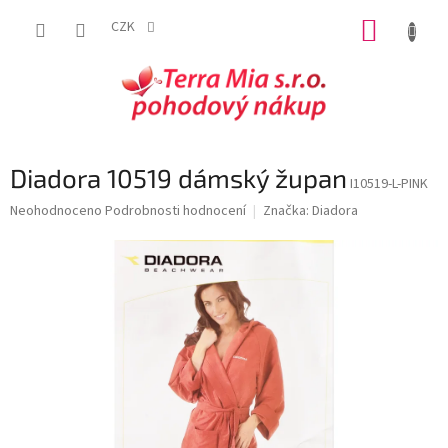
Přejít
NÁKUP
na
CZK
obsah
KOŠÍK
Diadora 10519 dámský župan
I10519-L-PINK
Průměrné
Neohodnoceno
Podrobnosti hodnocení
Značka:
Diadora
hodnocení
produktu
je
0,0
z
5
hvězdiček.