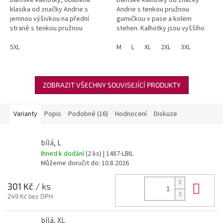
klasika od značky Andrie s
Andrie s tenkou pružnou
jemnou výšivkou na přední
gumičkou v pase a kolem
straně s tenkou pružnou
stehen. Kalhotky jsou vyššího
gumičkou v pase a kolem
střihu.
stehen. Kalhotky jsou vyššího
5XL
M
L
XL
2XL
3XL
střihu.
ZOBRAZIT VŠECHNY SOUVISEJÍCÍ PRODUKTY
Varianty
Popis
Podobné (16)
Hodnocení
Diskuze
bílá, L
Ihned k dodání
(2 ks)
| 1487-LBIL
Můžeme doručit do:
10.8.2026
Do 
301 Kč
/ ks
249 Kč bez DPH
bílá, XL