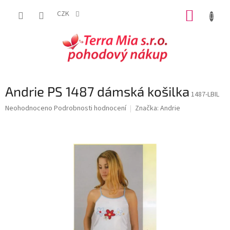
Přejít
NÁKUP
na
CZK
obsah
KOŠÍK
Andrie PS 1487 dámská košilka
1487-LBIL
Průměrné
Neohodnoceno
Podrobnosti hodnocení
Značka:
Andrie
hodnocení
produktu
je
0,0
z
5
hvězdiček.