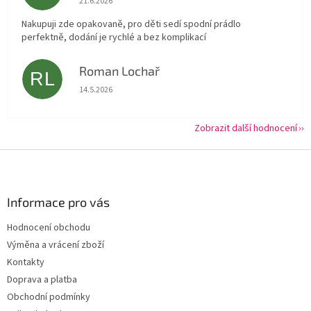
21.6.2026
Nakupuji zde opakovaně, pro děti sedí spodní prádlo
perfektně, dodání je rychlé a bez komplikací
Roman Lochař
RL
Hodnocení obchodu je 5 z 5 hvězdiček.
14.5.2026
Zobrazit další hodnocení
Z
á
p
a
Informace pro vás
t
Hodnocení obchodu
í
Výměna a vrácení zboží
Kontakty
Doprava a platba
Obchodní podmínky