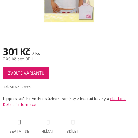
301 Kč
/ ks
249 Kč bez DPH
Měrná
ZVOLTE VARIANTU
cena:
Jakou velikost?
Hippies košilka Andrie s úzkými ramínky z kvalitní bavlny a
elastanu
.
Detailní informace
ZEPTAT SE
HLÍDAT
SDÍLET