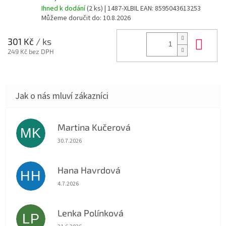
Ihned k dodání
(2 ks)
| 1487-XLBIL
EAN:
8595043613253
Můžeme doručit do:
10.8.2026
Do 
301 Kč
/ ks
249 Kč bez DPH
Martina Kučerová
MK
Hodnocení obchodu je 5 z 5 hvězdiček.
30.7.2026
Hana Havrdová
HH
Hodnocení obchodu je 5 z 5 hvězdiček.
4.7.2026
Lenka Polínková
LP
Hodnocení obchodu je 5 z 5 hvězdiček.