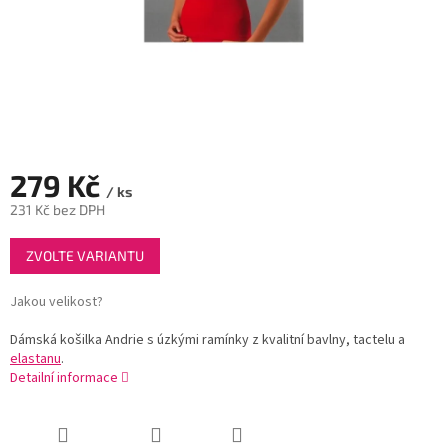
279 Kč
/ ks
231 Kč bez DPH
Měrná
ZVOLTE VARIANTU
cena:
Jakou velikost?
Dámská košilka Andrie s úzkými ramínky z kvalitní bavlny, tactelu a
elastanu
.
Detailní informace