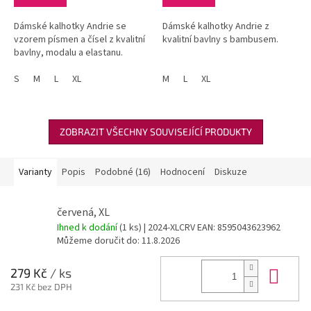
Dámské kalhotky Andrie se
Dámské kalhotky Andrie z
vzorem písmen a čísel z kvalitní
kvalitní bavlny s bambusem.
bavlny, modalu a elastanu.
S
M
L
XL
M
L
XL
ZOBRAZIT VŠECHNY SOUVISEJÍCÍ PRODUKTY
Varianty
Popis
Podobné (16)
Hodnocení
Diskuze
červená, XL
Ihned k dodání
(1 ks)
| 2024-XLCRV
EAN:
8595043623962
Můžeme doručit do:
11.8.2026
Do 
279 Kč
/ ks
231 Kč bez DPH