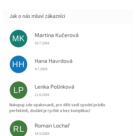
Martina Kučerová
MK
Hodnocení obchodu je 5 z 5 hvězdiček.
30.7.2026
Hana Havrdová
HH
Hodnocení obchodu je 5 z 5 hvězdiček.
4.7.2026
Lenka Polínková
LP
Hodnocení obchodu je 5 z 5 hvězdiček.
21.6.2026
Nakupuji zde opakovaně, pro děti sedí spodní prádlo
perfektně, dodání je rychlé a bez komplikací
Roman Lochař
RL
Hodnocení obchodu je 5 z 5 hvězdiček.
14.5.2026