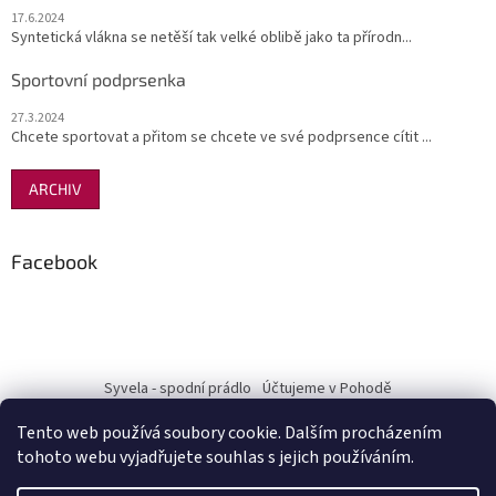
17.6.2024
Syntetická vlákna se netěší tak velké oblibě jako ta přírodn...
Sportovní podprsenka
27.3.2024
Chcete sportovat a přitom se chcete ve své podprsence cítit ...
ARCHIV
Facebook
Syvela - spodní prádlo
Účtujeme v Pohodě
Tento web používá soubory cookie. Dalším procházením
tohoto webu vyjadřujete souhlas s jejich používáním.