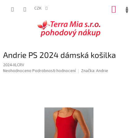
Přejít
NÁKUP
na
CZK
obsah
KOŠÍK
Andrie PS 2024 dámská košilka
2024-XLCRV
Průměrné
Neohodnoceno
Podrobnosti hodnocení
Značka:
Andrie
hodnocení
produktu
je
0,0
z
5
hvězdiček.