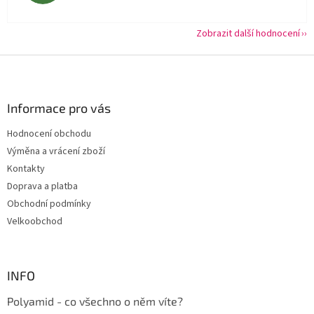
Zobrazit další hodnocení
Z
á
p
a
Informace pro vás
t
Hodnocení obchodu
í
Výměna a vrácení zboží
Kontakty
Doprava a platba
Obchodní podmínky
Velkoobchod
INFO
Polyamid - co všechno o něm víte?