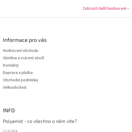
Zobrazit další hodnocení
Z
á
p
a
Informace pro vás
t
Hodnocení obchodu
í
Výměna a vrácení zboží
Kontakty
Doprava a platba
Obchodní podmínky
Velkoobchod
INFO
Polyamid - co všechno o něm víte?
17.6.2024