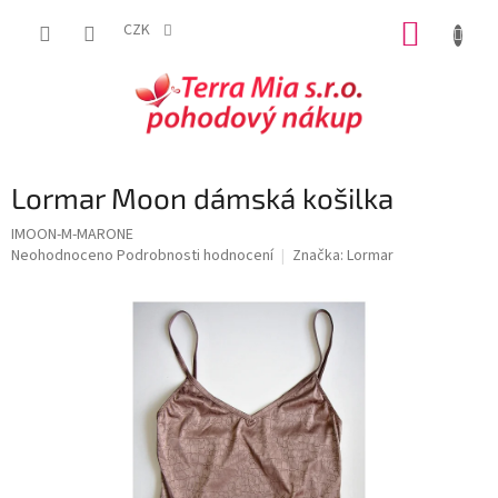
Přejít
NÁKUP
na
CZK
obsah
KOŠÍK
Lormar Moon dámská košilka
IMOON-M-MARONE
Průměrné
Neohodnoceno
Podrobnosti hodnocení
Značka:
Lormar
hodnocení
produktu
je
0,0
z
5
hvězdiček.