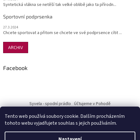
Syntetická vlákna se netěší tak velké oblibě jako ta přírodn...
Sportovní podprsenka
27.3.2024
Chcete sportovat a přitom se chcete ve své podprsence cítit ...
ARCHIV
Facebook
Syvela - spodní prádlo
Účtujeme v Pohodě
Tento web používá soubory cookie. Dalším procházením
tohoto webu vyjadřujete souhlas s jejich používáním.
Vytvořil Shoptet
Nastavení