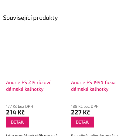
Související produkty
Andrie PS 219 růžové
Andrie PS 1994 fuxia
dámské kalhotky
dámské kalhotky
177 Kč bez DPH
188 Kč bez DPH
214 Kč
227 Kč
DETAIL
DETAIL
Léty prověřený střih pro vaši
Bavlněné kalhotky značky