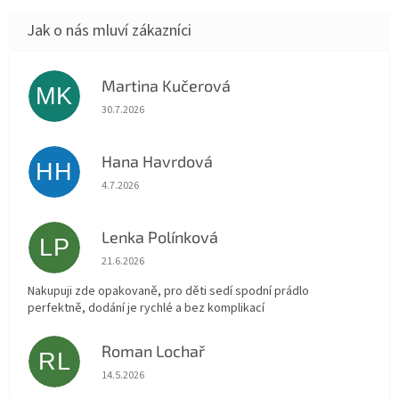
Martina Kučerová
MK
Hodnocení obchodu je 5 z 5 hvězdiček.
30.7.2026
Hana Havrdová
HH
Hodnocení obchodu je 5 z 5 hvězdiček.
4.7.2026
Lenka Polínková
LP
Hodnocení obchodu je 5 z 5 hvězdiček.
21.6.2026
Nakupuji zde opakovaně, pro děti sedí spodní prádlo
perfektně, dodání je rychlé a bez komplikací
Roman Lochař
RL
Hodnocení obchodu je 5 z 5 hvězdiček.
14.5.2026