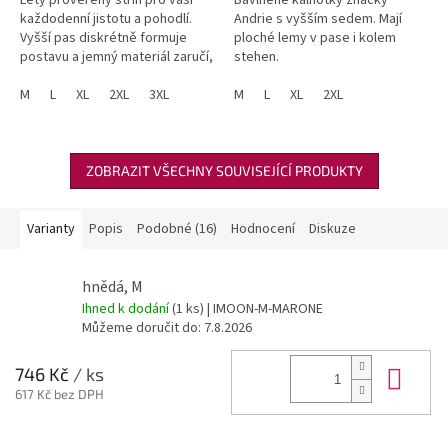
každodenní jistotu a pohodlí.
Andrie s vyšším sedem. Mají
Vyšší pas diskrétně formuje
ploché lemy v pase i kolem
postavu a jemný materiál zaručí,
stehen.
že o nich nebudete ani vědět. 🎯
Lichotivý střih: Vyšší pas jemně
M
L
XL
2XL
3XL
M
L
XL
2XL
formuje...
ZOBRAZIT VŠECHNY SOUVISEJÍCÍ PRODUKTY
Varianty
Popis
Podobné (16)
Hodnocení
Diskuze
hnědá, M
Ihned k dodání
(1 ks)
| IMOON-M-MARONE
Můžeme doručit do:
7.8.2026
Do 
746 Kč
/ ks
617 Kč bez DPH