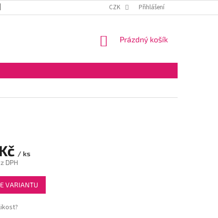
DOPRAVA A PLATBA
OBCHODNÍ PODMÍNKY
CZK
Přihlášení
VELKOOBCHOD
NÁKUPNÍ
Prázdný košík
KOŠÍK
 Kč
/ ks
ez DPH
E VARIANTU
ikost?