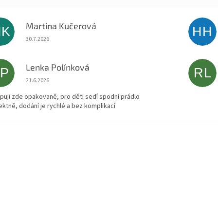
Martina Kučerová
MK
HH
Hodnocení obchodu je 5 z 5 hvězdiček.
30.7.2026
Lenka Polínková
LP
RL
Hodnocení obchodu je 5 z 5 hvězdiček.
21.6.2026
puji zde opakovaně, pro děti sedí spodní prádlo
ektně, dodání je rychlé a bez komplikací