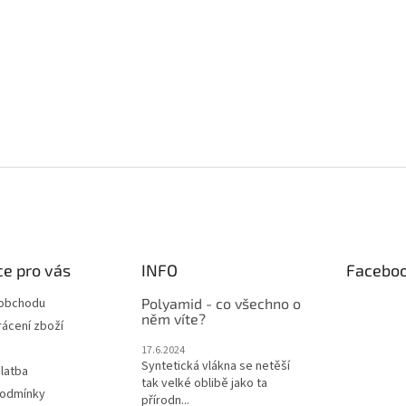
e pro vás
INFO
Facebo
 obchodu
Polyamid - co všechno o
něm víte?
ácení zboží
17.6.2024
Syntetická vlákna se netěší
latba
tak velké oblibě jako ta
podmínky
přírodn...