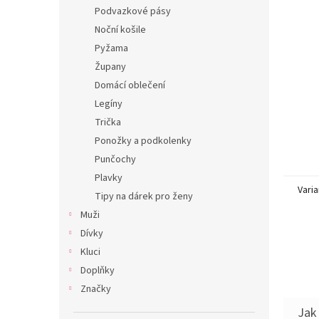
n
Podvazkové pásy
e
Noční košile
l
Pyžama
Župany
Domácí oblečení
Legíny
Trička
Ponožky a podkolenky
Punčochy
Plavky
Varia
Tipy na dárek pro ženy
Muži
Dívky
Kluci
Doplňky
Značky