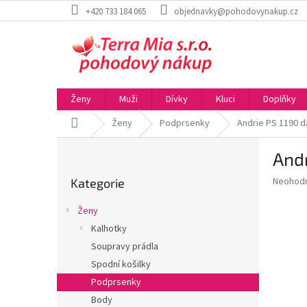
Přejít
+420 733 184 065
objednavky@pohodovynakup.cz
na
obsah
Ženy
Muži
Dívky
Kluci
Doplňky
Domů
Ženy
Podprsenky
Andrie PS 1190 
P
And
o
Přeskočit
s
Průměr
Neohod
Kategorie
kategorie
t
hodnoce
r
produkt
Ženy
a
je
Kalhotky
0,0
n
z
Soupravy prádla
n
5
í
Spodní košilky
hvězdič
p
Podprsenky
a
Body