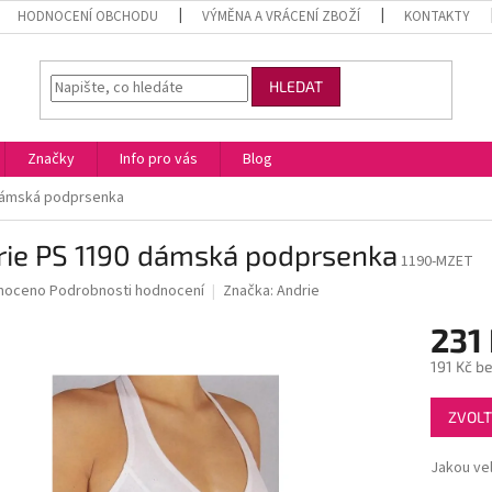
HODNOCENÍ OBCHODU
VÝMĚNA A VRÁCENÍ ZBOŽÍ
KONTAKTY
HLEDAT
Značky
Info pro vás
Blog
dámská podprsenka
rie PS 1190 dámská podprsenka
1190-MZET
né
noceno
Podrobnosti hodnocení
Značka:
Andrie
ní
231
u
191 Kč b
Měrná
ZVOLT
cena:
ek.
Jakou vel