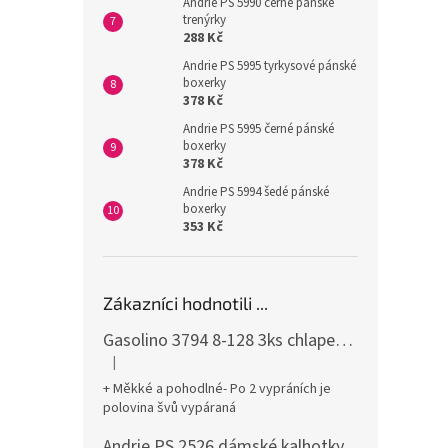
Andrie PS 5990 černé pánské
trenýrky
288 Kč
Andrie PS 5995 tyrkysové pánské
boxerky
378 Kč
Andrie PS 5995 černé pánské
boxerky
378 Kč
Andrie PS 5994 šedé pánské
boxerky
353 Kč
Zákazníci hodnotili ...
Gasolino 3794 8-128 3ks chlapecké boxerky
|
Hodnocení produktu je 3 z 5 hvězdiček.
+ Měkké a pohodlné- Po 2 vypráních je
polovina švů vypáraná
Andrie PS 2526 dámské kalhotky