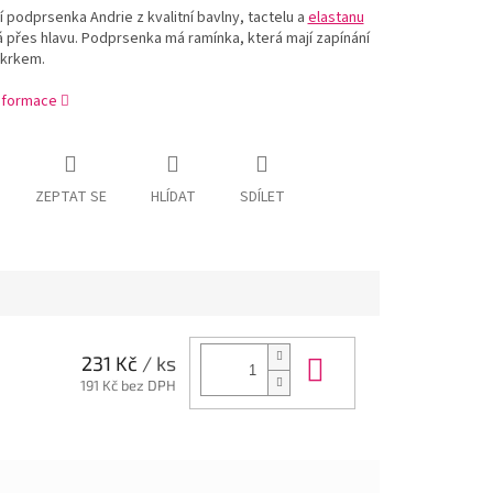
 podprsenka Andrie z kvalitní bavlny, tactelu a
elastanu
 přes hlavu. Podprsenka má ramínka, která mají zapínání
 krkem.
informace
ZEPTAT SE
HLÍDAT
SDÍLET
Do košíku
231 Kč
/ ks
191 Kč bez DPH