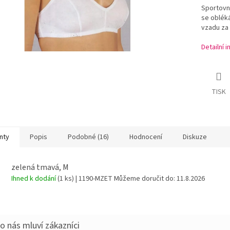
Sportovní
se obléká
vzadu za
Detailní 
TISK
nty
Popis
Podobné (16)
Hodnocení
Diskuze
zelená tmavá, M
Ihned k dodání
(1 ks)
| 1190-MZET
Můžeme doručit do:
11.8.2026