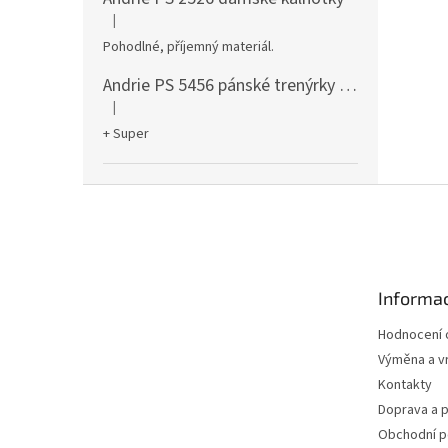
|
Hodnocení produktu je 5 z 5 hvězdiček.
Pohodlné, příjemný materiál.
Andrie PS 5456 pánské trenýrky černé
|
Hodnocení produktu je 5 z 5 hvězdiček.
+ Super
Z
á
p
a
t
Informac
í
Hodnocení
Výměna a vr
Kontakty
Doprava a p
Obchodní 