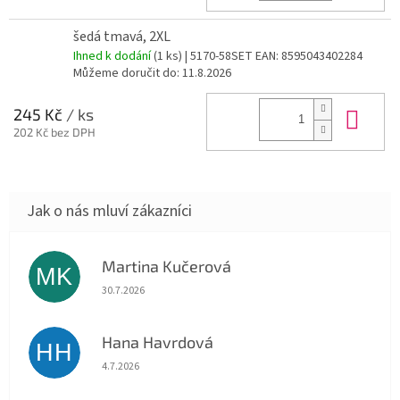
šedá tmavá, 2XL
Ihned k dodání
(1 ks)
| 5170-58SET
EAN:
8595043402284
Můžeme doručit do:
11.8.2026
Do 
245 Kč
/ ks
202 Kč bez DPH
Martina Kučerová
MK
Hodnocení obchodu je 5 z 5 hvězdiček.
30.7.2026
Hana Havrdová
HH
Hodnocení obchodu je 5 z 5 hvězdiček.
4.7.2026