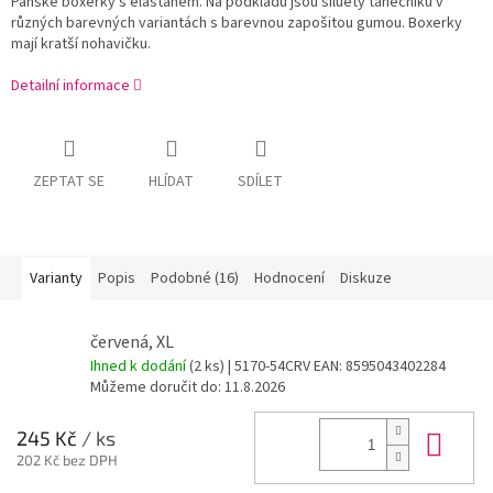
Pánské boxerky s elastanem. Na podkladu jsou siluety tanečníků v
různých barevných variantách s barevnou zapošitou gumou. Boxerky
mají kratší nohavičku.
Detailní informace
ZEPTAT SE
HLÍDAT
SDÍLET
Varianty
Popis
Podobné (16)
Hodnocení
Diskuze
červená, XL
Ihned k dodání
(2 ks)
| 5170-54CRV
EAN:
8595043402284
Můžeme doručit do:
11.8.2026
Do 
245 Kč
/ ks
202 Kč bez DPH