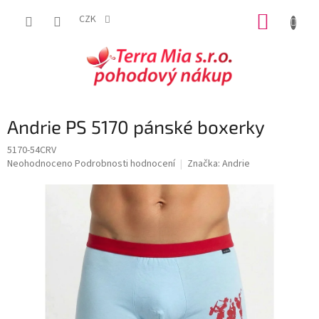
Přejít
NÁKUP
na
CZK
obsah
KOŠÍK
Andrie PS 5170 pánské boxerky
5170-54CRV
Průměrné
Neohodnoceno
Podrobnosti hodnocení
Značka:
Andrie
hodnocení
produktu
je
0,0
z
5
hvězdiček.