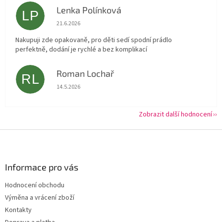
Lenka Polínková
LP
Hodnocení obchodu je 5 z 5 hvězdiček.
21.6.2026
Nakupuji zde opakovaně, pro děti sedí spodní prádlo
perfektně, dodání je rychlé a bez komplikací
Roman Lochař
RL
Hodnocení obchodu je 5 z 5 hvězdiček.
14.5.2026
Zobrazit další hodnocení
Z
á
p
a
Informace pro vás
t
Hodnocení obchodu
í
Výměna a vrácení zboží
Kontakty