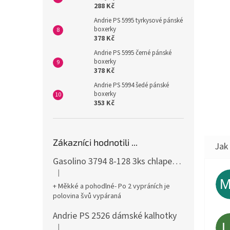
288 Kč
Andrie PS 5995 tyrkysové pánské
boxerky
378 Kč
Andrie PS 5995 černé pánské
boxerky
378 Kč
Andrie PS 5994 šedé pánské
boxerky
353 Kč
Zákazníci hodnotili ...
Gasolino 3794 8-128 3ks chlapecké boxerky
|
Hodnocení produktu je 3 z 5 hvězdiček.
+ Měkké a pohodlné- Po 2 vypráních je
polovina švů vypáraná
Andrie PS 2526 dámské kalhotky
|