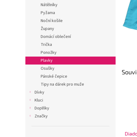
n
Nátělníky
e
Pyžama
l
Noční košile
Župany
Domácí oblečení
Trička
Ponožky
Plavky
Osušky
Souvi
Pánské čepice
Tipy na dárek pro muže
Dívky
Kluci
Doplňky
Značky
Diad