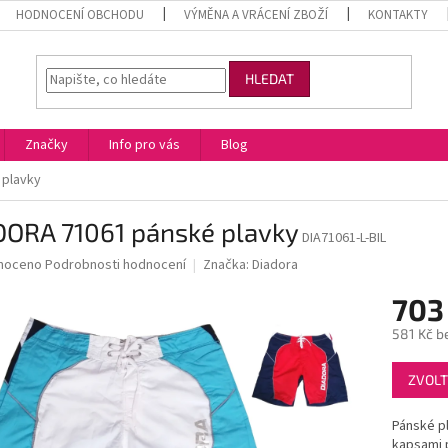
HODNOCENÍ OBCHODU
VÝMĚNA A VRÁCENÍ ZBOŽÍ
KONTAKTY
HLEDAT
Značky
Info pro vás
Blog
 plavky
DORA 71061 pánské plavky
DIA71061-L-BIL
né
noceno
Podrobnosti hodnocení
Značka:
Diadora
ní
703
u
581 Kč b
Měrná
ZVOLT
cena:
ek.
Pánské pl
kapsami 