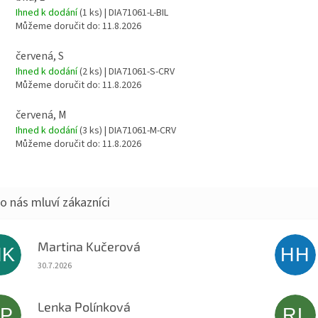
Ihned k dodání
(1 ks)
| DIA71061-L-BIL
Můžeme doručit do:
11.8.2026
červená, S
Ihned k dodání
(2 ks)
| DIA71061-S-CRV
Můžeme doručit do:
11.8.2026
červená, M
Ihned k dodání
(3 ks)
| DIA71061-M-CRV
Můžeme doručit do:
11.8.2026
Martina Kučerová
MK
HH
Hodnocení obchodu je 5 z 5 hvězdiček.
30.7.2026
Lenka Polínková
LP
RL