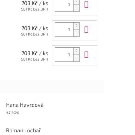
Do košíku
703 Kč
/ ks
581 Kč bez DPH
Do košíku
703 Kč
/ ks
581 Kč bez DPH
Do košíku
703 Kč
/ ks
581 Kč bez DPH
Hana Havrdová
Hodnocení obchodu je 5 z 5 hvězdiček.
4.7.2026
Roman Lochař