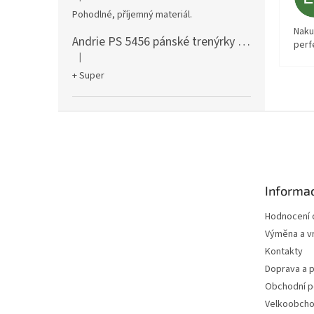
Hodnocení produktu je 5 z 5 hvězdiček.
Pohodlné, příjemný materiál.
Naku
Andrie PS 5456 pánské trenýrky černé
perf
|
Hodnocení produktu je 5 z 5 hvězdiček.
+ Super
Z
á
p
a
t
Informac
í
Hodnocení
Výměna a vr
Kontakty
Doprava a p
Obchodní 
Velkoobch