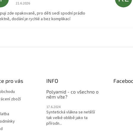
Hodnocení obchodu je 5 z 5 hvězdiček.
21.6.2026
puji zde opakovaně, pro děti sedí spodní prádlo
ektně, dodání je rychlé a bez komplikací
e pro vás
INFO
Facebo
 obchodu
Polyamid - co všechno o
něm víte?
ácení zboží
17.6.2024
Syntetická vlákna se netěší
latba
tak velké oblibě jako ta
podmínky
přírodn...
od