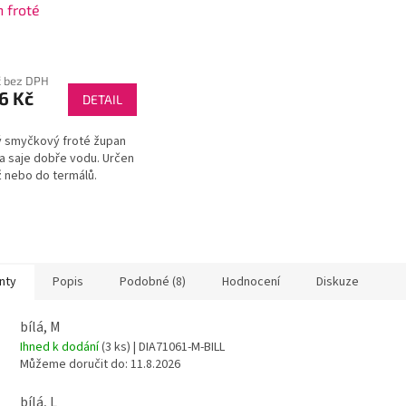
 froté
č bez DPH
6 Kč
DETAIL
 smyčkový froté župan
a saje dobře vodu. Určen
ž nebo do termálů.
nty
Popis
Podobné (8)
Hodnocení
Diskuze
bílá, M
Ihned k dodání
(3 ks)
| DIA71061-M-BILL
Můžeme doručit do:
11.8.2026
bílá, L