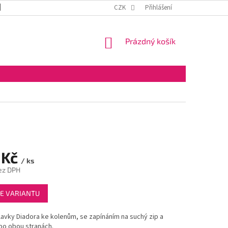
DOPRAVA A PLATBA
OBCHODNÍ PODMÍNKY
CZK
Přihlášení
VELKOOBCHOD
NÁKUPNÍ
Prázdný košík
KOŠÍK
 Kč
/ ks
ez DPH
E VARIANTU
avky Diadora ke kolenům, se zapínáním na suchý zip a
po obou stranách.