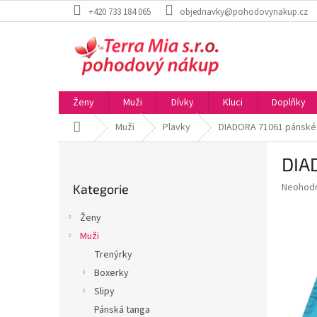
Přejít
+420 733 184 065
objednavky@pohodovynakup.cz
na
obsah
Ženy
Muži
Dívky
Kluci
Doplňky
Domů
Muži
Plavky
DIADORA 71061 pánské
P
DIA
o
Přeskočit
s
Průměr
Neohod
Kategorie
kategorie
t
hodnoce
r
produkt
Ženy
a
je
Muži
0,0
n
z
Trenýrky
n
5
í
Boxerky
hvězdič
p
Slipy
a
Pánská tanga