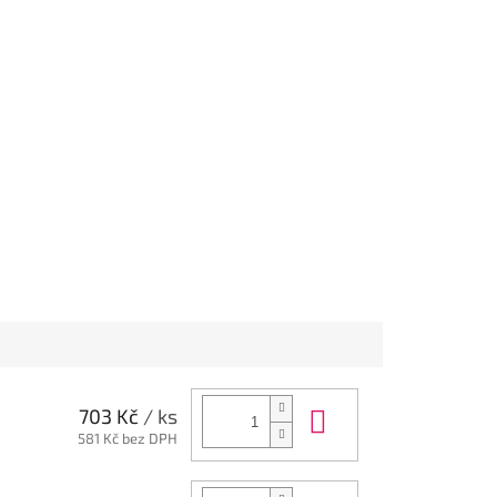
Do košíku
703 Kč
/ ks
581 Kč bez DPH