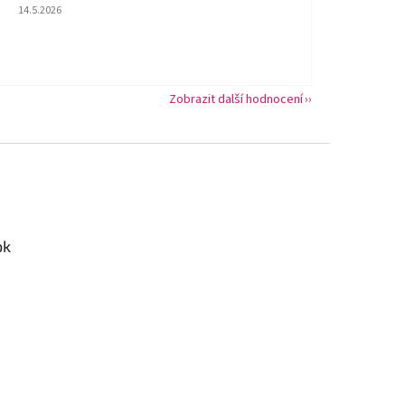
Hodnocení obchodu je 5 z 5 hvězdiček.
14.5.2026
Zobrazit další hodnocení
ok