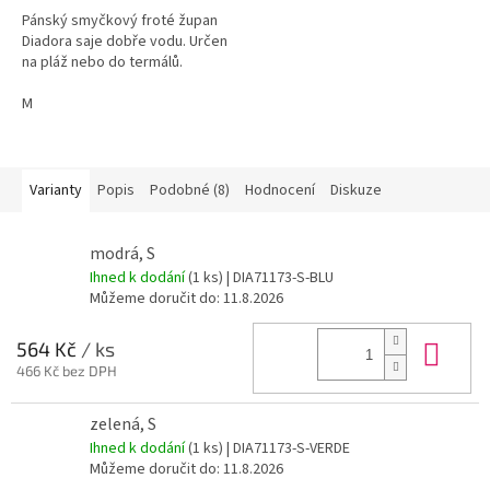
Pánský smyčkový froté župan
Diadora saje dobře vodu. Určen
na pláž nebo do termálů.
M
Varianty
Popis
Podobné (8)
Hodnocení
Diskuze
modrá, S
Ihned k dodání
(1 ks)
| DIA71173-S-BLU
Můžeme doručit do:
11.8.2026
Do 
564 Kč
/ ks
466 Kč bez DPH
zelená, S
Ihned k dodání
(1 ks)
| DIA71173-S-VERDE
Můžeme doručit do:
11.8.2026