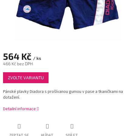
564 Kč
/ ks
466 Kč bez DPH
Měrná
ZVOLTE VARIANTU
cena:
Pánské plavky Diadora s prošívanou gumou v pase a tkaničkami na
dotažení.
Detailní informace
ZEPTAT SE
HLÍDAT
SDÍLET