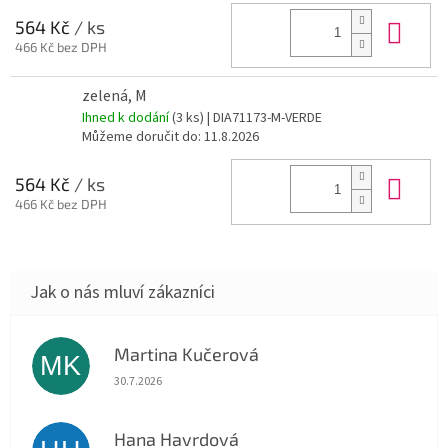
Do 
564 Kč
/ ks
466 Kč bez DPH
zelená, M
Ihned k dodání
(3 ks)
| DIA71173-M-VERDE
Můžeme doručit do:
11.8.2026
Do 
564 Kč
/ ks
466 Kč bez DPH
Martina Kučerová
MK
Hodnocení obchodu je 5 z 5 hvězdiček.
30.7.2026
Hana Havrdová