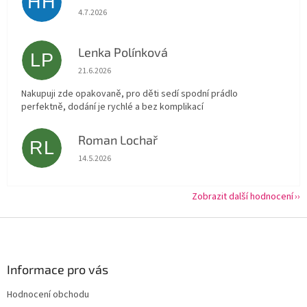
HH
Hodnocení obchodu je 5 z 5 hvězdiček.
4.7.2026
Lenka Polínková
LP
Hodnocení obchodu je 5 z 5 hvězdiček.
21.6.2026
Nakupuji zde opakovaně, pro děti sedí spodní prádlo
perfektně, dodání je rychlé a bez komplikací
Roman Lochař
RL
Hodnocení obchodu je 5 z 5 hvězdiček.
14.5.2026
Zobrazit další hodnocení
Z
á
p
a
Informace pro vás
t
Hodnocení obchodu
í