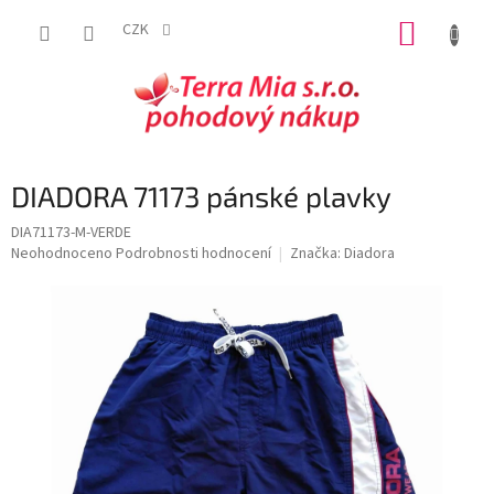
Přejít
NÁKUP
na
CZK
obsah
KOŠÍK
DIADORA 71173 pánské plavky
DIA71173-M-VERDE
Průměrné
Neohodnoceno
Podrobnosti hodnocení
Značka:
Diadora
hodnocení
produktu
je
0,0
z
5
hvězdiček.