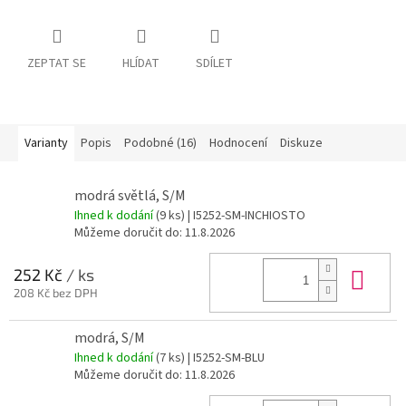
ZEPTAT SE
HLÍDAT
SDÍLET
Varianty
Popis
Podobné (16)
Hodnocení
Diskuze
modrá světlá, S/M
Ihned k dodání
(9 ks)
| I5252-SM-INCHIOSTO
Můžeme doručit do:
11.8.2026
Do 
252 Kč
/ ks
208 Kč bez DPH
modrá, S/M
Ihned k dodání
(7 ks)
| I5252-SM-BLU
Můžeme doručit do:
11.8.2026