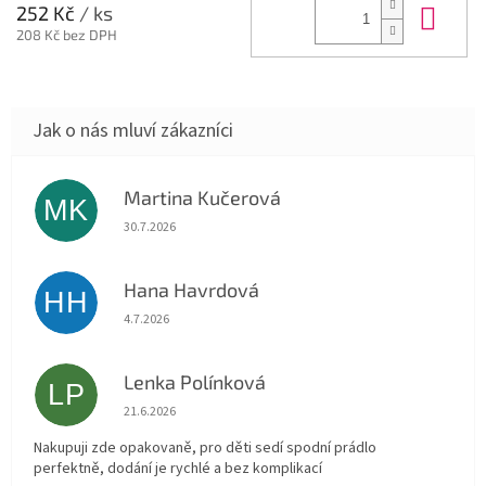
Do 
252 Kč
/ ks
208 Kč bez DPH
Martina Kučerová
MK
Hodnocení obchodu je 5 z 5 hvězdiček.
30.7.2026
Hana Havrdová
HH
Hodnocení obchodu je 5 z 5 hvězdiček.
4.7.2026
Lenka Polínková
LP
Hodnocení obchodu je 5 z 5 hvězdiček.
21.6.2026
Nakupuji zde opakovaně, pro děti sedí spodní prádlo
perfektně, dodání je rychlé a bez komplikací