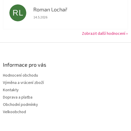
Roman Lochař
RL
Hodnocení obchodu je 5 z 5 hvězdiček.
14.5.2026
Zobrazit další hodnocení
Z
á
p
a
Informace pro vás
t
Hodnocení obchodu
í
Výměna a vrácení zboží
Kontakty
Doprava a platba
Obchodní podmínky
Velkoobchod