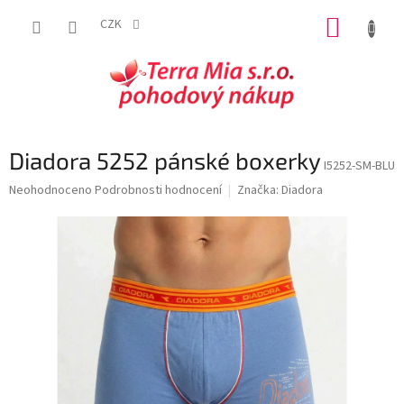
Přejít
NÁKUP
na
CZK
obsah
KOŠÍK
Diadora 5252 pánské boxerky
I5252-SM-BLU
Průměrné
Neohodnoceno
Podrobnosti hodnocení
Značka:
Diadora
hodnocení
produktu
je
0,0
z
5
hvězdiček.