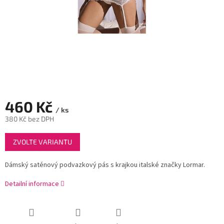
460 Kč
/ ks
380 Kč bez DPH
Měrná
ZVOLTE VARIANTU
cena:
Dámský saténový podvazkový pás s krajkou italské značky Lormar.
Detailní informace