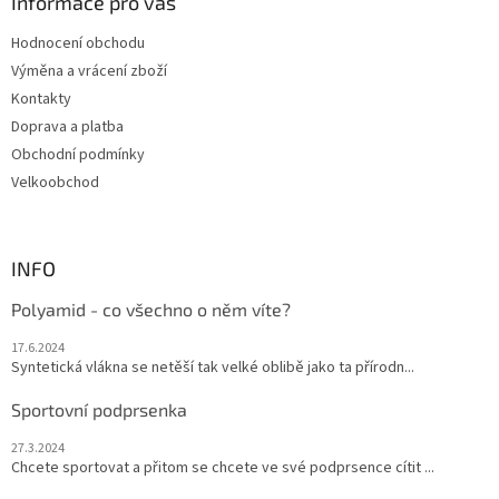
a
Informace pro vás
t
Hodnocení obchodu
í
Výměna a vrácení zboží
Kontakty
Doprava a platba
Obchodní podmínky
Velkoobchod
INFO
Polyamid - co všechno o něm víte?
17.6.2024
Syntetická vlákna se netěší tak velké oblibě jako ta přírodn...
Sportovní podprsenka
27.3.2024
Chcete sportovat a přitom se chcete ve své podprsence cítit ...