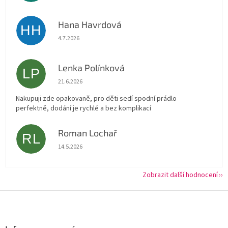
Hana Havrdová
HH
Hodnocení obchodu je 5 z 5 hvězdiček.
4.7.2026
Lenka Polínková
LP
Hodnocení obchodu je 5 z 5 hvězdiček.
21.6.2026
Nakupuji zde opakovaně, pro děti sedí spodní prádlo
perfektně, dodání je rychlé a bez komplikací
Roman Lochař
RL
Hodnocení obchodu je 5 z 5 hvězdiček.
14.5.2026
Zobrazit další hodnocení
Z
á
p