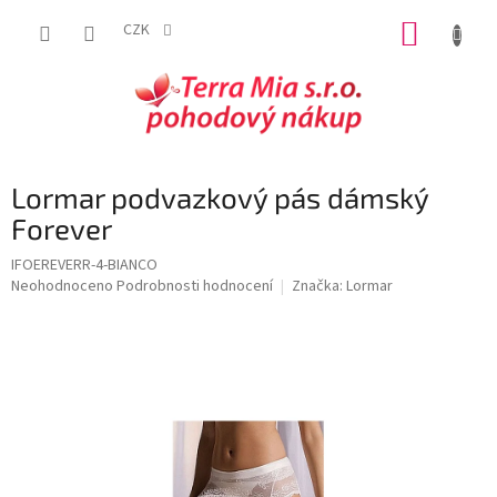
Přejít
NÁKUP
na
CZK
obsah
KOŠÍK
Lormar podvazkový pás dámský
Forever
IFOEREVERR-4-BIANCO
Průměrné
Neohodnoceno
Podrobnosti hodnocení
Značka:
Lormar
hodnocení
produktu
je
0,0
z
5
hvězdiček.