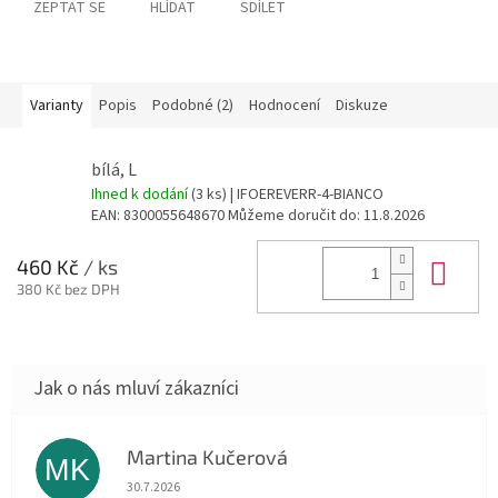
ZEPTAT SE
HLÍDAT
SDÍLET
Varianty
Popis
Podobné (2)
Hodnocení
Diskuze
bílá, L
Ihned k dodání
(3 ks)
| IFOEREVERR-4-BIANCO
EAN:
8300055648670
Můžeme doručit do:
11.8.2026
Do 
460 Kč
/ ks
380 Kč bez DPH
Martina Kučerová
MK
Hodnocení obchodu je 5 z 5 hvězdiček.
30.7.2026