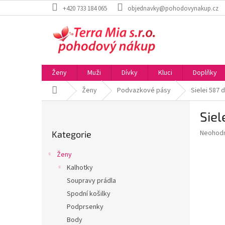
Přejít
+420 733 184 065
objednavky@pohodovynakup.cz
na
obsah
Ženy
Muži
Dívky
Kluci
Doplňky
Domů
Ženy
Podvazkové pásy
Sielei 587
P
Siel
o
Přeskočit
s
Průměr
Neohod
Kategorie
kategorie
t
hodnoce
r
produkt
Ženy
a
je
Kalhotky
0,0
n
z
Soupravy prádla
n
5
í
Spodní košilky
hvězdič
p
Podprsenky
a
Body