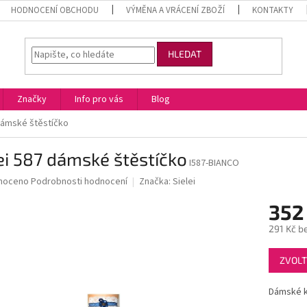
HODNOCENÍ OBCHODU
VÝMĚNA A VRÁCENÍ ZBOŽÍ
KONTAKTY
HLEDAT
Značky
Info pro vás
Blog
 dámské štěstíčko
ei 587 dámské štěstíčko
I587-BIANCO
né
noceno
Podrobnosti hodnocení
Značka:
Sielei
ní
352
u
291 Kč b
Měrná
ZVOLT
cena:
ek.
Dámské k