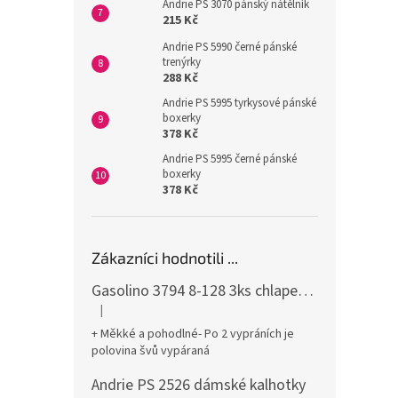
Andrie PS 3070 pánský nátělník
215 Kč
Andrie PS 5990 černé pánské
trenýrky
288 Kč
Andrie PS 5995 tyrkysové pánské
boxerky
378 Kč
Andrie PS 5995 černé pánské
boxerky
378 Kč
Zákazníci hodnotili ...
Gasolino 3794 8-128 3ks chlapecké boxerky
|
Hodnocení produktu je 3 z 5 hvězdiček.
+ Měkké a pohodlné- Po 2 vypráních je
polovina švů vypáraná
Andrie PS 2526 dámské kalhotky