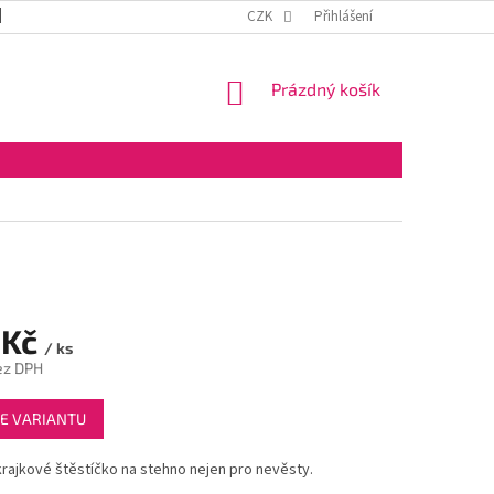
DOPRAVA A PLATBA
OBCHODNÍ PODMÍNKY
CZK
Přihlášení
VELKOOBCHOD
NÁKUPNÍ
Prázdný košík
KOŠÍK
 Kč
/ ks
ez DPH
E VARIANTU
rajkové štěstíčko na stehno nejen pro nevěsty.