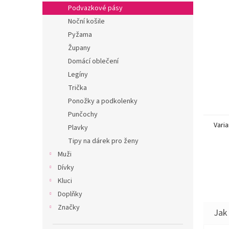
n
Podvazkové pásy
e
Noční košile
l
Pyžama
Župany
Domácí oblečení
Legíny
Trička
Ponožky a podkolenky
Punčochy
Varia
Plavky
Tipy na dárek pro ženy
Muži
Dívky
Kluci
Doplňky
Značky