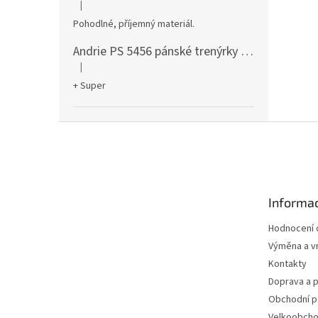
|
Hodnocení produktu je 5 z 5 hvězdiček.
Pohodlné, příjemný materiál.
Andrie PS 5456 pánské trenýrky černé
|
Hodnocení produktu je 5 z 5 hvězdiček.
+ Super
Z
á
p
a
t
Informac
í
Hodnocení
Výměna a vr
Kontakty
Doprava a p
Obchodní 
Velkoobch