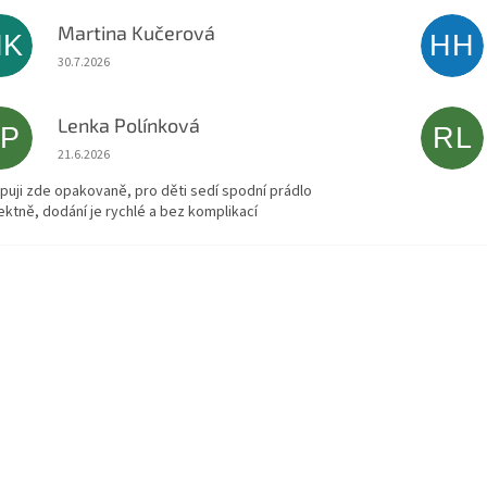
Martina Kučerová
MK
HH
Hodnocení obchodu je 5 z 5 hvězdiček.
30.7.2026
Lenka Polínková
LP
RL
Hodnocení obchodu je 5 z 5 hvězdiček.
21.6.2026
puji zde opakovaně, pro děti sedí spodní prádlo
ektně, dodání je rychlé a bez komplikací