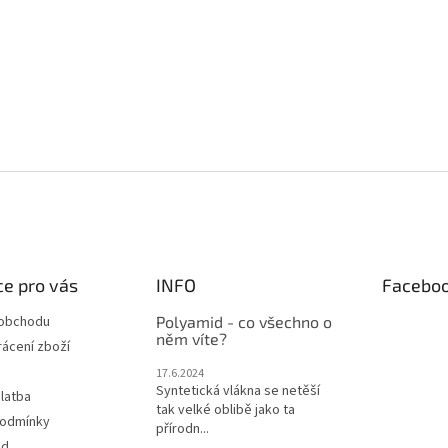
e pro vás
INFO
Facebo
 obchodu
Polyamid - co všechno o
něm víte?
ácení zboží
17.6.2024
Syntetická vlákna se netěší
latba
tak velké oblibě jako ta
podmínky
přírodn...
od