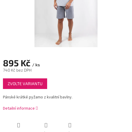
895 Kč
/ ks
740 Kč bez DPH
Měrná
ZVOLTE VARIANTU
cena:
Pánské krátké pyžamo z kvalitní bavlny.
Detailní informace