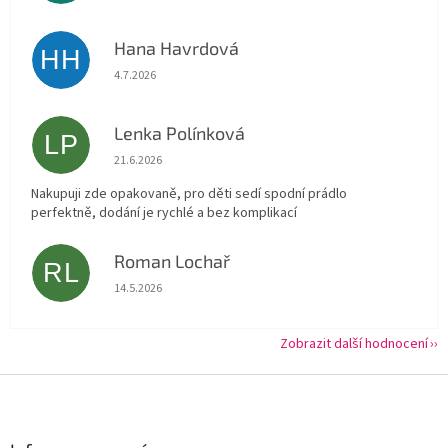
Hana Havrdová
HH
Hodnocení obchodu je 5 z 5 hvězdiček.
4.7.2026
Lenka Polínková
LP
Hodnocení obchodu je 5 z 5 hvězdiček.
21.6.2026
Nakupuji zde opakovaně, pro děti sedí spodní prádlo
perfektně, dodání je rychlé a bez komplikací
Roman Lochař
RL
Hodnocení obchodu je 5 z 5 hvězdiček.
14.5.2026
Zobrazit další hodnocení
Z
á
p