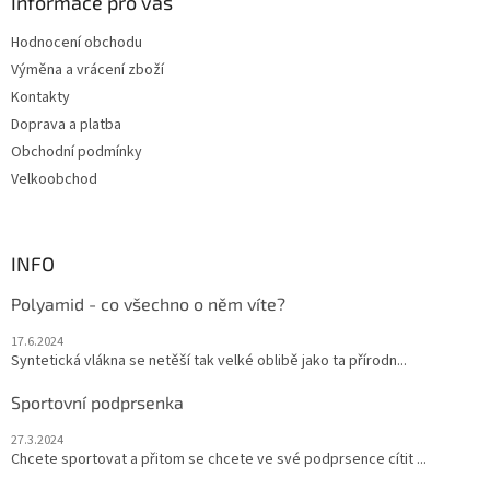
a
Informace pro vás
t
Hodnocení obchodu
í
Výměna a vrácení zboží
Kontakty
Doprava a platba
Obchodní podmínky
Velkoobchod
INFO
Polyamid - co všechno o něm víte?
17.6.2024
Syntetická vlákna se netěší tak velké oblibě jako ta přírodn...
Sportovní podprsenka
27.3.2024
Chcete sportovat a přitom se chcete ve své podprsence cítit ...