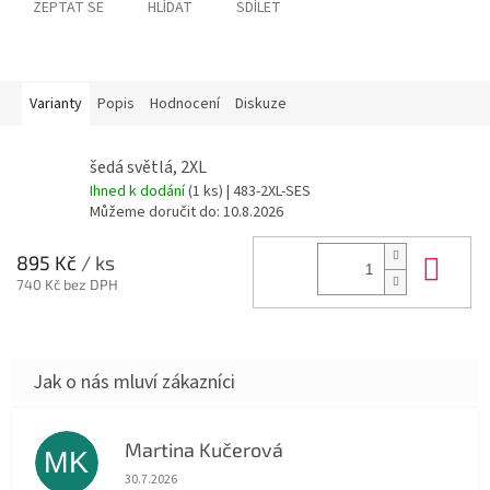
ZEPTAT SE
HLÍDAT
SDÍLET
Varianty
Popis
Hodnocení
Diskuze
šedá světlá, 2XL
Ihned k dodání
(1 ks)
| 483-2XL-SES
Můžeme doručit do:
10.8.2026
Do 
895 Kč
/ ks
740 Kč bez DPH
Martina Kučerová
MK
Hodnocení obchodu je 5 z 5 hvězdiček.
30.7.2026