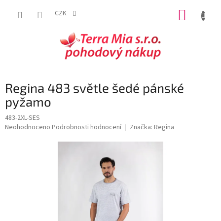
Přejít
NÁKUP
na
CZK
obsah
KOŠÍK
Regina 483 světle šedé pánské
pyžamo
483-2XL-SES
Průměrné
Neohodnoceno
Podrobnosti hodnocení
Značka:
Regina
hodnocení
produktu
je
0,0
z
5
hvězdiček.