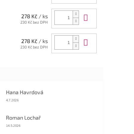
Do košíku
278 Kč
/ ks
230 Kč bez DPH
Do košíku
278 Kč
/ ks
230 Kč bez DPH
Hana Havrdová
Hodnocení obchodu je 5 z 5 hvězdiček.
4.7.2026
Roman Lochař
Hodnocení obchodu je 5 z 5 hvězdiček.
14.5.2026