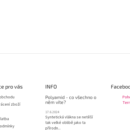
e pro vás
INFO
Facebo
 obchodu
Polyamid - co všechno o
Poh
něm víte?
Terr
ácení zboží
17.6.2024
Syntetická vlákna se netěší
latba
tak velké oblibě jako ta
podmínky
přírodn...