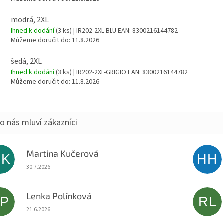
modrá, 2XL
Ihned k dodání
(3 ks)
| IR202-2XL-BLU
EAN:
8300216144782
Můžeme doručit do:
11.8.2026
šedá, 2XL
Ihned k dodání
(3 ks)
| IR202-2XL-GRIGIO
EAN:
8300216144782
Můžeme doručit do:
11.8.2026
Martina Kučerová
MK
HH
Hodnocení obchodu je 5 z 5 hvězdiček.
30.7.2026
Lenka Polínková
LP
RL
Hodnocení obchodu je 5 z 5 hvězdiček.
21.6.2026