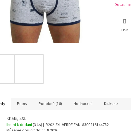
Detailní 
TISK
nty
Popis
Podobné (16)
Hodnocení
Diskuze
khaki, 2XL
Ihned k dodání
(3 ks)
| IR202-2XL-VERDE
EAN:
8300216144782
Můžeme doručit do:
11.8.2026