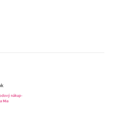
ok
odový nákup-
a Mia