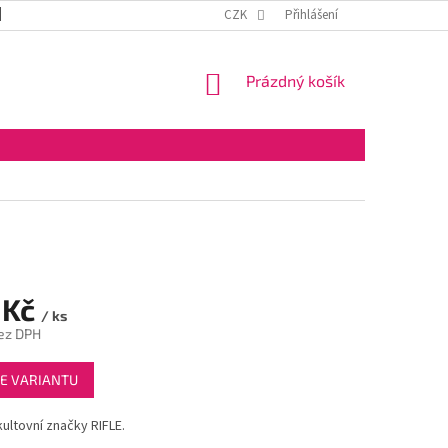
DOPRAVA A PLATBA
OBCHODNÍ PODMÍNKY
CZK
Přihlášení
VELKOOBCHOD
NÁKUPNÍ
Prázdný košík
KOŠÍK
 Kč
/ ks
ez DPH
E VARIANTU
ultovní značky RIFLE.