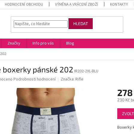
HODNOCENÍ OBCHODU
VÝMĚNA A VRÁCENÍ ZBOŽÍ
KONTAKTY
HLEDAT
Značky
Info pro vás
Blog
 202
e boxerky pánské 202
IR202-2XL-BLU
né
noceno
Podrobnosti hodnocení
Značka:
Rifle
ní
278
u
230 Kč b
Měrná
ZVOLT
cena:
ek.
Boxerky k