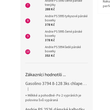
Andrie PS 5990 černé pánské
Naku
trenýrky
perf
288 Kč
Andrie PS 5995 tyrkysové pánské
boxerky
378 Kč
Andrie PS 5995 černé pánské
boxerky
378 Kč
Andrie PS 5994 šedé pánské
boxerky
353 Kč
Zákazníci hodnotili ...
Gasolino 3794 8-128 3ks chlapecké boxerky
|
Hodnocení produktu je 3 z 5 hvězdiček.
+ Měkké a pohodlné- Po 2 vypráních je
polovina švů vypáraná
Andrie PS 2526 dámské kalhotky