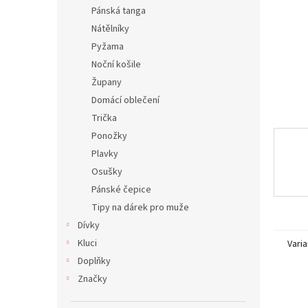
n
Pánská tanga
e
Nátělníky
l
Pyžama
Noční košile
Župany
Domácí oblečení
Trička
Ponožky
Plavky
Osušky
Pánské čepice
Tipy na dárek pro muže
Dívky
Kluci
Varia
Doplňky
Značky