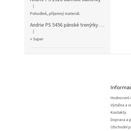
|
Hodnocení produktu je 5 z 5 hvězdiček.
Pohodlné, příjemný materiál.
Andrie PS 5456 pánské trenýrky černé
|
Hodnocení produktu je 5 z 5 hvězdiček.
+ Super
Z
á
p
a
t
Informac
í
Hodnocení
Výměna a vr
Kontakty
Doprava a p
Obchodní 