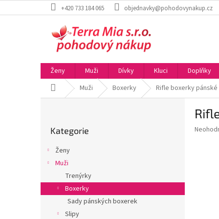
Přejít
+420 733 184 065
objednavky@pohodovynakup.cz
na
obsah
Ženy
Muži
Dívky
Kluci
Doplňky
Domů
Muži
Boxerky
Rifle boxerky pánské
P
Rifl
o
Přeskočit
s
Průměr
Neohod
Kategorie
kategorie
t
hodnoce
r
produkt
Ženy
a
je
Muži
0,0
n
z
Trenýrky
n
5
í
Boxerky
hvězdič
p
Sady pánských boxerek
a
Slipy