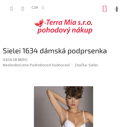
Přejít
NÁKUP
na
CZK
obsah
KOŠÍK
Sielei 1634 dámská podprsenka
I1634-1B-NERO
Průměrné
Neohodnoceno
Podrobnosti hodnocení
Značka:
Sielei
hodnocení
produktu
je
0,0
z
5
hvězdiček.