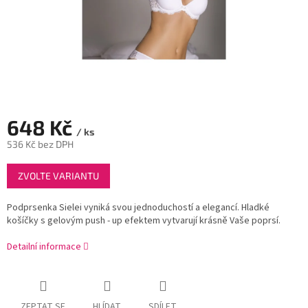
648 Kč
/ ks
536 Kč bez DPH
Měrná
ZVOLTE VARIANTU
cena:
Podprsenka Sielei vyniká svou jednoduchostí a elegancí. Hladké
košíčky s gelovým push - up efektem vytvarují krásně Vaše poprsí.
Detailní informace
ZEPTAT SE
HLÍDAT
SDÍLET