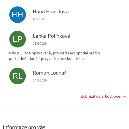
Hana Havrdová
HH
Hodnocení obchodu je 5 z 5 hvězdiček.
4.7.2026
Lenka Polínková
LP
Hodnocení obchodu je 5 z 5 hvězdiček.
21.6.2026
Nakupuji zde opakovaně, pro děti sedí spodní prádlo
perfektně, dodání je rychlé a bez komplikací
Roman Lochař
RL
Hodnocení obchodu je 5 z 5 hvězdiček.
14.5.2026
Zobrazit další hodnocení
Z
á
p
a
Informace pro vás