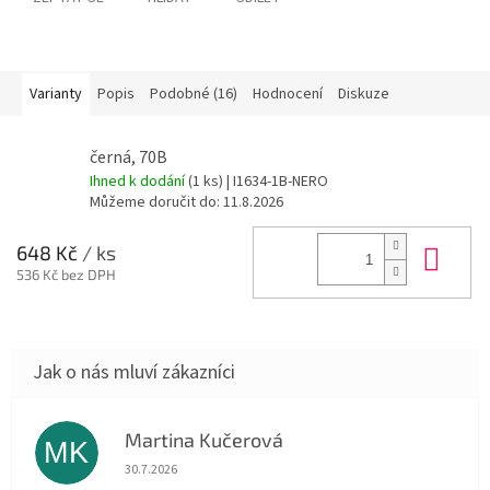
Varianty
Popis
Podobné (16)
Hodnocení
Diskuze
černá, 70B
Ihned k dodání
(1 ks)
| I1634-1B-NERO
Můžeme doručit do:
11.8.2026
Do 
648 Kč
/ ks
536 Kč bez DPH
Martina Kučerová
MK
Hodnocení obchodu je 5 z 5 hvězdiček.
30.7.2026