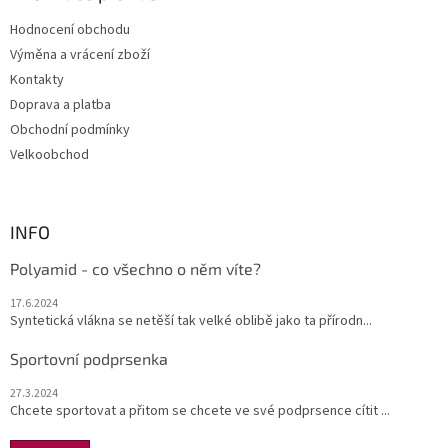
t
Hodnocení obchodu
í
Výměna a vrácení zboží
Kontakty
Doprava a platba
Obchodní podmínky
Velkoobchod
INFO
Polyamid - co všechno o něm víte?
17.6.2024
Syntetická vlákna se netěší tak velké oblibě jako ta přírodn...
Sportovní podprsenka
27.3.2024
Chcete sportovat a přitom se chcete ve své podprsence cítit ...