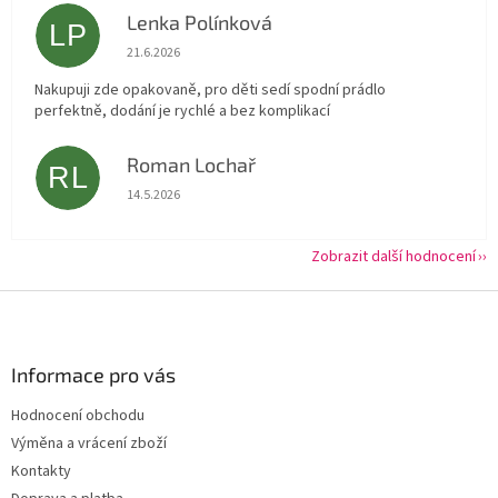
Lenka Polínková
LP
Hodnocení obchodu je 5 z 5 hvězdiček.
21.6.2026
Nakupuji zde opakovaně, pro děti sedí spodní prádlo
perfektně, dodání je rychlé a bez komplikací
Roman Lochař
RL
Hodnocení obchodu je 5 z 5 hvězdiček.
14.5.2026
Zobrazit další hodnocení
Z
á
p
a
Informace pro vás
t
Hodnocení obchodu
í
Výměna a vrácení zboží
Kontakty