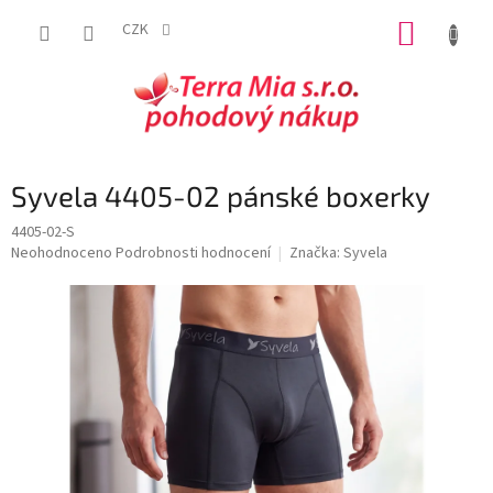
Přejít
NÁKUP
na
CZK
obsah
KOŠÍK
Syvela 4405-02 pánské boxerky
4405-02-S
Průměrné
Neohodnoceno
Podrobnosti hodnocení
Značka:
Syvela
hodnocení
produktu
je
0,0
z
5
hvězdiček.