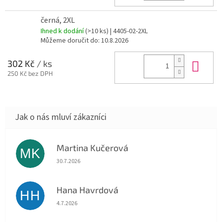
černá, 2XL
Ihned k dodání
(>10 ks)
| 4405-02-2XL
Můžeme doručit do:
10.8.2026
Do 
302 Kč
/ ks
250 Kč bez DPH
Martina Kučerová
MK
Hodnocení obchodu je 5 z 5 hvězdiček.
30.7.2026
Hana Havrdová
HH
Hodnocení obchodu je 5 z 5 hvězdiček.
4.7.2026