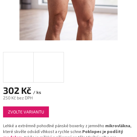
302 Kč
/ ks
250 Kč bez DPH
Měrná
ZVOLTE VARIANTU
cena:
Lehké
a
extrémně
pohodlné
pánské
boxerky
z
jemného
mikrovlákna
,
které
skvěle
odvádí
vlhkost
a
rychle
schne.
Poklopec
je
podšitý