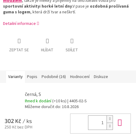
modalem
,
takže
je
měkký
a
příjemný
na
tělo.
Ideální
volba
pro
sportovní
aktivity
i
horké
letní
dny
.
V
pase
je
ozdobná
prošívaná
guma
s
logem
,
která
drží
tvar
a
neškrtí.
Detailní informace
ZEPTAT SE
HLÍDAT
SDÍLET
Varianty
Popis
Podobné (16)
Hodnocení
Diskuze
černá, S
Ihned k dodání
(>10 ks)
| 4405-02-S
Můžeme doručit do:
10.8.2026
Do 
302 Kč
/ ks
250 Kč bez DPH