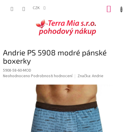
Přejít
NÁKUP
na
CZK
obsah
KOŠÍK
Andrie PS 5908 modré pánské
boxerky
5908-58-60-MOD
Průměrné
Neohodnoceno
Podrobnosti hodnocení
Značka:
Andrie
hodnocení
produktu
je
0,0
z
5
hvězdiček.