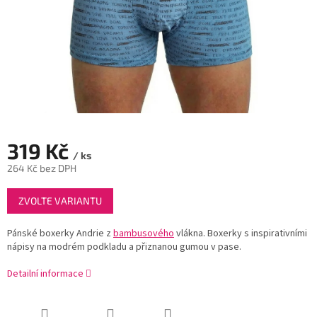
319 Kč
/ ks
264 Kč bez DPH
Měrná
ZVOLTE VARIANTU
cena:
Pánské boxerky Andrie z
bambusového
vlákna. Boxerky s inspirativními
nápisy na modrém podkladu a přiznanou gumou v pase.
Detailní informace