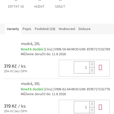
ZEPTAT SE
HLÍDAT
SDÍLET
Varianty
Popis
Podobné (16)
Hodnocení
Diskuze
modrá, 2XL
Ihned k dodání
(1 ks)
| 5908-58-60-MOD
EAN:
8595727102769
Můžeme doručit do:
11.8.2026
Do 
319 Kč
/ ks
264 Kč bez DPH
modrá, 3XL
Ihned k dodání
(3 ks)
| 5908-62-64-MOD
EAN:
8595727102776
Můžeme doručit do:
11.8.2026
Do 
319 Kč
/ ks
264 Kč bez DPH