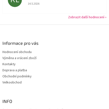
Hodnocení obchodu je 5 z 5 hvězdiček.
14.5.2026
Zobrazit další hodnocení
Z
á
p
a
Informace pro vás
t
Hodnocení obchodu
í
Výměna a vrácení zboží
Kontakty
Doprava a platba
Obchodní podmínky
Velkoobchod
INFO