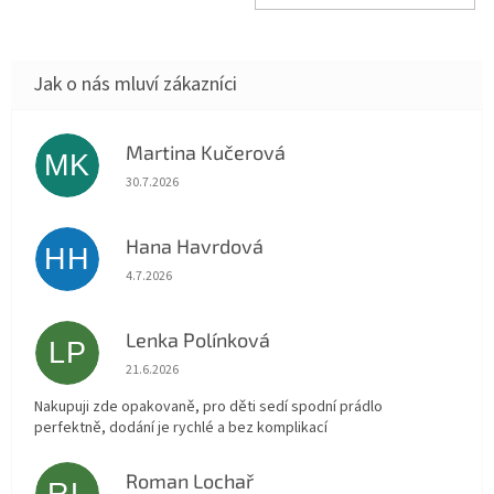
Martina Kučerová
MK
Hodnocení obchodu je 5 z 5 hvězdiček.
30.7.2026
Hana Havrdová
HH
Hodnocení obchodu je 5 z 5 hvězdiček.
4.7.2026
Lenka Polínková
LP
Hodnocení obchodu je 5 z 5 hvězdiček.
21.6.2026
Nakupuji zde opakovaně, pro děti sedí spodní prádlo
perfektně, dodání je rychlé a bez komplikací
Roman Lochař
RL