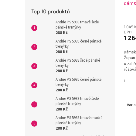
dáms
Top 10 produktů
Andrie PS 5988 tmavě šedé
1 045 
pánské trenýrky
DPH
288 Kč
1 26
Andrie PS 5989 černé pánské
trenýrky
288 Kč
Dámský
Župan 
Andrie PS 5988 šedé pánské
o zahř
trenýrky
růžová
288 Kč
výstři
Andrie PS 5986 černé pánské
rukáv
L
trenýrky
288 Kč
Andrie PS 5989 tmavě šedé
pánské trenýrky
Varia
288 Kč
Andrie PS 5989 tmavě modré
pánské trenýrky
288 Kč