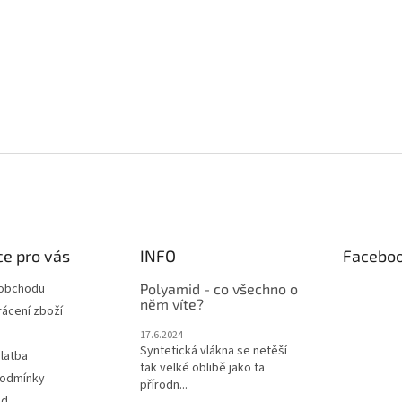
e pro vás
INFO
Facebo
 obchodu
Polyamid - co všechno o
něm víte?
ácení zboží
17.6.2024
Syntetická vlákna se netěší
latba
tak velké oblibě jako ta
podmínky
přírodn...
od