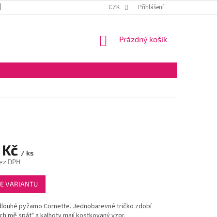
DOPRAVA A PLATBA
OBCHODNÍ PODMÍNKY
CZK
Přihlášení
VELKOOBCHOD
NÁKUPNÍ
Prázdný košík
KOŠÍK
 Kč
/ ks
ez DPH
E VARIANTU
louhé pyžamo Cornette. Jednobarevné tričko zdobí
ch mě spát" a kalhoty mají kostkovaný vzor.