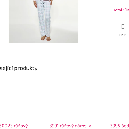
Detailní 
TISK
sející produkty
50023 růžový
3991 růžový dámský
3995 šed