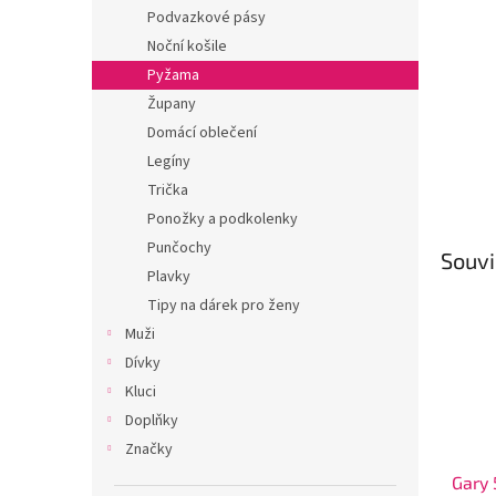
n
Podvazkové pásy
e
Noční košile
l
Pyžama
Župany
Domácí oblečení
Legíny
Trička
Ponožky a podkolenky
Punčochy
Souvi
Plavky
Tipy na dárek pro ženy
Muži
Dívky
Kluci
Doplňky
Značky
Gary 