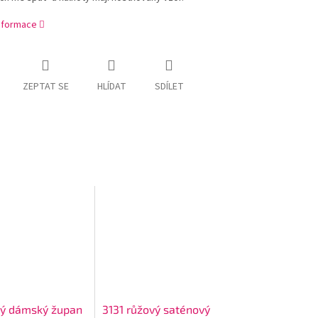
informace
ZEPTAT SE
HLÍDAT
SDÍLET
ý dámský župan
3131 růžový saténový