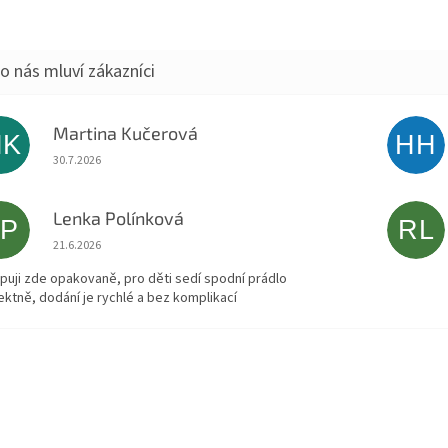
Martina Kučerová
MK
HH
Hodnocení obchodu je 5 z 5 hvězdiček.
30.7.2026
Lenka Polínková
LP
RL
Hodnocení obchodu je 5 z 5 hvězdiček.
21.6.2026
puji zde opakovaně, pro děti sedí spodní prádlo
ektně, dodání je rychlé a bez komplikací