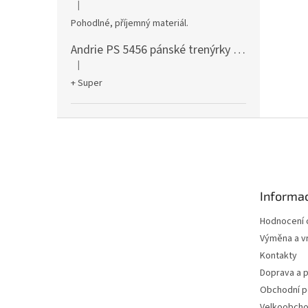
|
Hodnocení produktu je 5 z 5 hvězdiček.
Pohodlné, příjemný materiál.
Andrie PS 5456 pánské trenýrky černé
|
Hodnocení produktu je 5 z 5 hvězdiček.
+ Super
Z
á
p
a
t
Informac
í
Hodnocení
Výměna a vr
Kontakty
Doprava a p
Obchodní 
Velkoobch