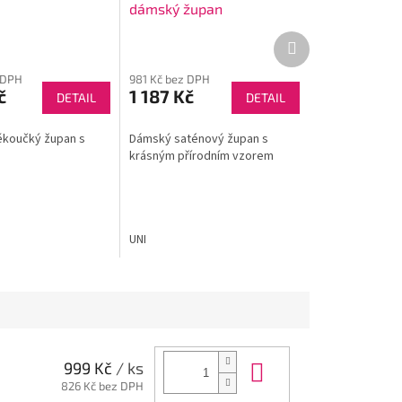
dámský župan
Další
produkt
 DPH
981 Kč bez DPH
č
1 187 Kč
DETAIL
DETAIL
koučký župan s
Dámský saténový župan s
krásným přírodním vzorem
UNI
Do košíku
999 Kč
/ ks
826 Kč bez DPH