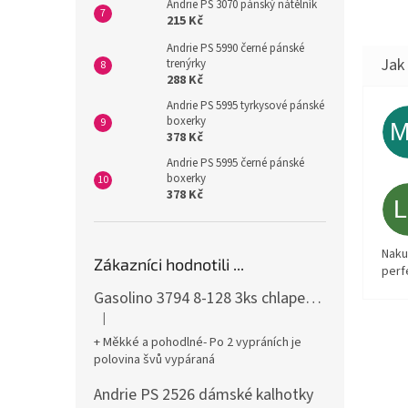
Andrie PS 3070 pánský nátělník
215 Kč
Andrie PS 5990 černé pánské
trenýrky
288 Kč
Andrie PS 5995 tyrkysové pánské
boxerky
378 Kč
Andrie PS 5995 černé pánské
boxerky
378 Kč
Naku
Zákazníci hodnotili ...
perf
Gasolino 3794 8-128 3ks chlapecké boxerky
|
Hodnocení produktu je 3 z 5 hvězdiček.
+ Měkké a pohodlné- Po 2 vypráních je
polovina švů vypáraná
Andrie PS 2526 dámské kalhotky