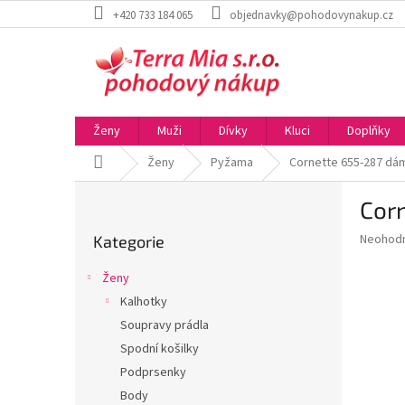
Přejít
+420 733 184 065
objednavky@pohodovynakup.cz
na
obsah
Ženy
Muži
Dívky
Kluci
Doplňky
Domů
Ženy
Pyžama
Cornette 655-287 d
P
Cor
o
Přeskočit
s
Průměr
Neohod
Kategorie
kategorie
t
hodnoce
r
produkt
Ženy
a
je
Kalhotky
0,0
n
z
Soupravy prádla
n
5
í
Spodní košilky
hvězdič
p
Podprsenky
a
Body