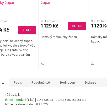
ký župan
župan
Kč bez
933 Kč bez DPH
933 Kč bez
1 129 Kč
1 129 K
DETAIL
4 Kč
DETAIL
Dámský měkoučký župan
Dámský mě
 delší bavlněný župan.
kapucí
je lehký, ale zároveň vás
eje. Elegantní světle
 barva s vzorovaným
hem, manžetami na
ech a páskem.
XL
XL
nty
Popis
Podobné (16)
Hodnocení
Diskuze
růžová, L
Ihned k dodání
(1 ks)
| COR-655-287-L
EAN:
5902458151213
Můžeme doručit do:
10.8.2026