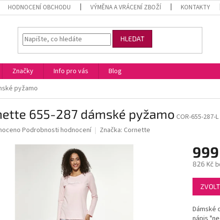
HODNOCENÍ OBCHODU
VÝMĚNA A VRÁCENÍ ZBOŽÍ
KONTAKTY
HLEDAT
Značky
Info pro vás
Blog
ámské pyžamo
nette 655-287 dámské pyžamo
COR-655-287-L
né
noceno
Podrobnosti hodnocení
Značka:
Cornette
ní
999
u
826 Kč b
Měrná
ZVOLT
cena:
ek.
Dámské d
nápis "ne