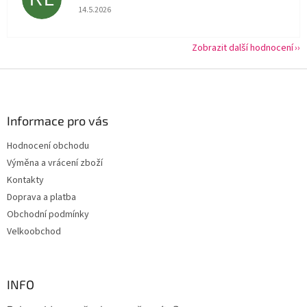
Hodnocení obchodu je 5 z 5 hvězdiček.
14.5.2026
Zobrazit další hodnocení
Z
á
p
a
Informace pro vás
t
Hodnocení obchodu
í
Výměna a vrácení zboží
Kontakty
Doprava a platba
Obchodní podmínky
Velkoobchod
INFO