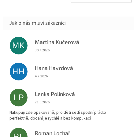
Martina Kučerová
MK
Hodnocení obchodu je 5 z 5 hvězdiček.
30.7.2026
Hana Havrdová
HH
Hodnocení obchodu je 5 z 5 hvězdiček.
4.7.2026
Lenka Polínková
LP
Hodnocení obchodu je 5 z 5 hvězdiček.
21.6.2026
Nakupuji zde opakovaně, pro děti sedí spodní prádlo
perfektně, dodání je rychlé a bez komplikací
Roman Lochař
RL