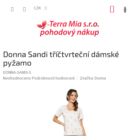
Přejít
NÁKUP
na
CZK
obsah
KOŠÍK
Donna Sandi tříčtvrteční dámské
pyžamo
DONNA-SANDI-S
Průměrné
Neohodnoceno
Podrobnosti hodnocení
Značka:
Donna
hodnocení
produktu
je
0,0
z
5
hvězdiček.