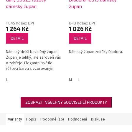
dámský župan
župan
1 045 Kč bez DPH
848 Kč bez DPH
1 264 Kč
1 026 Kč
DETAIL
DETAIL
Dámský delší bavlněný župan.
Dámský župan značky Diadora.
Župan je lehký, ale zároveň vás
o zahřeje. Elegantní světle
růžová barva s vzorovaným
výstřihem, manžetami na
rukávech a páskem.
L
M
L
ZOBRAZIT VŠECHNY SOUVISEJÍCÍ PRODUKTY
Varianty
Popis
Podobné (16)
Hodnocení
Diskuze