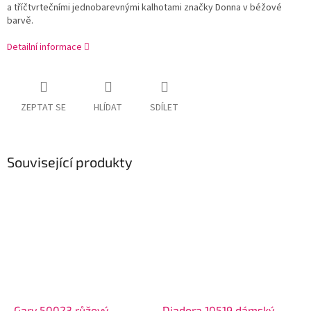
a tříčtvrtečními jednobarevnými kalhotami značky Donna v béžové
barvě.
Detailní informace
ZEPTAT SE
HLÍDAT
SDÍLET
Související produkty
Gary 50023 růžový
Diadora 10519 dámský