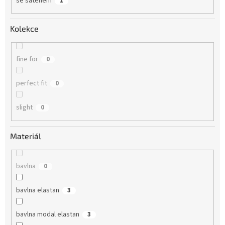
se saténem
1
Kolekce
fine for
0
perfect fit
0
slight
0
Materiál
bavlna
0
bavlna elastan
3
bavlna modal elastan
3