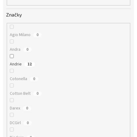
Značky
Agio Milano
0
Andra
0
Andrie
12
Cotonella
0
Cotton Belt
0
Darex
0
DCGirl
0