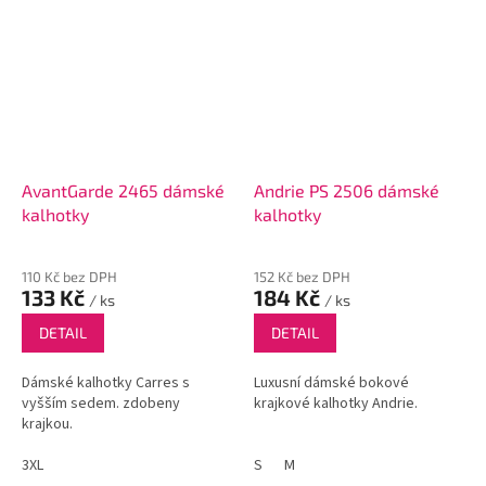
AvantGarde 2465 dámské
Andrie PS 2506 dámské
kalhotky
kalhotky
110 Kč bez DPH
152 Kč bez DPH
133 Kč
184 Kč
/ ks
/ ks
DETAIL
DETAIL
Dámské kalhotky Carres s
Luxusní dámské bokové
vyšším sedem. zdobeny
krajkové kalhotky Andrie.
krajkou.
3XL
S
M