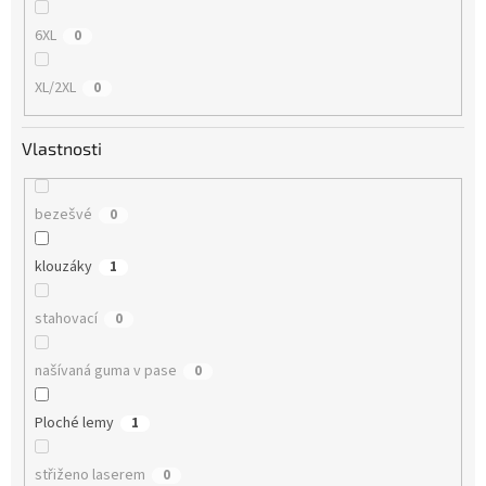
6XL
0
XL/2XL
0
Vlastnosti
bezešvé
0
klouzáky
1
stahovací
0
našívaná guma v pase
0
Ploché lemy
1
střiženo laserem
0