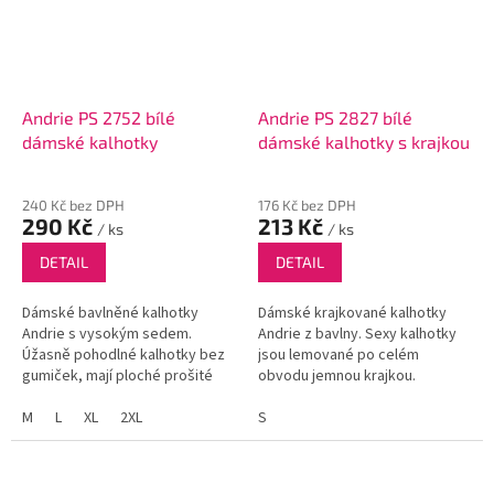
Andrie PS 2752 bílé
Andrie PS 2827 bílé
dámské kalhotky
dámské kalhotky s krajkou
240 Kč bez DPH
176 Kč bez DPH
290 Kč
213 Kč
/ ks
/ ks
DETAIL
DETAIL
Dámské bavlněné kalhotky
Dámské krajkované kalhotky
Andrie s vysokým sedem.
Andrie z bavlny. Sexy kalhotky
Úžasně pohodlné kalhotky bez
jsou lemované po celém
gumiček, mají ploché prošité
obvodu jemnou krajkou.
lemy v pase i kolem stehen. V
tříslech je po stranách velmi
M
L
XL
2XL
S
jemná krajka.