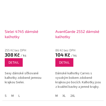
Sielei 4745 dámské
AvantGarde 2552 dámské
kalhotky
kalhotky
255 Kč bez DPH
86 Kč bez DPH
308 Kč
104 Kč
/ ks
/ ks
DETAIL
DETAIL
Sexy dámské síťkované
Dámské kalhotky Carres s
kalhotky zdobené jemnou
vysokým bokem zdobené
krajkou Sielei.
krajkou po bocích. Kalhotky jsou
z kvalitní bavlny a jemné krajky.
S
M
L
M
XL
2XL