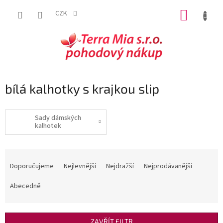
Přejít
NÁKUP
na
CZK
obsah
KOŠÍK
bílá kalhotky s krajkou slip
Sady dámských
kalhotek
Ř
a
Doporučujeme
Nejlevnější
Nejdražší
Nejprodávanější
z
e
Abecedně
n
í
p
ZAVŘÍT FILTR