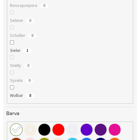
Rossoporpora
0
Selene
0
Scholler
0
Sielei
1
Snelly
0
Syvela
0
Wolbar
8
Barva