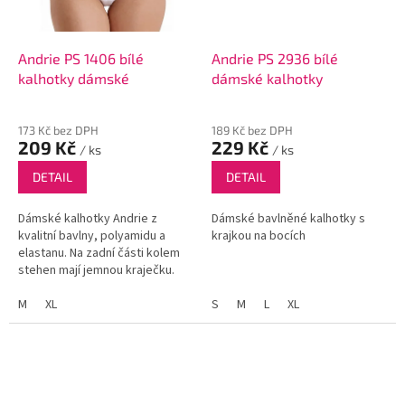
Andrie PS 1406 bílé
Andrie PS 2936 bílé
kalhotky dámské
dámské kalhotky
173 Kč bez DPH
189 Kč bez DPH
209 Kč
229 Kč
/ ks
/ ks
DETAIL
DETAIL
Dámské kalhotky Andrie z
Dámské bavlněné kalhotky s
kvalitní bavlny, polyamidu a
krajkou na bocích
elastanu. Na zadní části kolem
stehen mají jemnou kraječku.
M
XL
S
M
L
XL