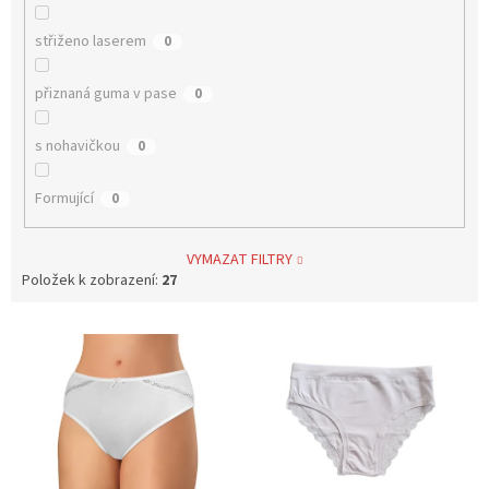
střiženo laserem
0
přiznaná guma v pase
0
s nohavičkou
0
Formující
0
VYMAZAT FILTRY
Položek k zobrazení:
27
V
ý
p
i
s
p
r