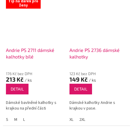
Tip na dárek pro
ženy
Andrie PS 2711 dámské
Andrie PS 2736 dámské
kalhotky bílé
kalhotky
176 Kč bez DPH
123 Kč bez DPH
213 Kč
149 Kč
/ ks
/ ks
DETAIL
DETAIL
Dámské bavlněné kalhotky s
Dámské kalhotky Andrie s
krajkou na přední části
krajkou v pase.
S
M
L
XL
2XL