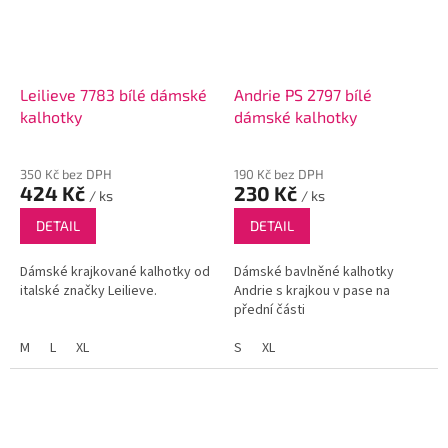
Leilieve 7783 bílé dámské
Andrie PS 2797 bílé
kalhotky
dámské kalhotky
350 Kč bez DPH
190 Kč bez DPH
424 Kč
230 Kč
/ ks
/ ks
DETAIL
DETAIL
Dámské krajkované kalhotky od
Dámské bavlněné kalhotky
italské značky Leilieve.
Andrie s krajkou v pase na
přední části
M
L
XL
S
XL