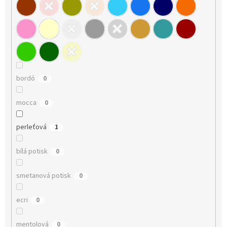
bordó
0
mocca
0
perleťová
1
bílá potisk
0
smetanová potisk
0
ecri
0
mentolová
0