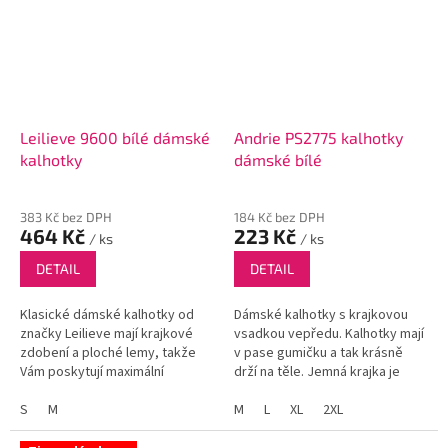
Leilieve 9600 bílé dámské
Andrie PS2775 kalhotky
kalhotky
dámské bílé
383 Kč bez DPH
184 Kč bez DPH
464 Kč
223 Kč
/ ks
/ ks
DETAIL
DETAIL
Klasické dámské kalhotky od
Dámské kalhotky s krajkovou
značky Leilieve mají krajkové
vsadkou vepředu. Kalhotky mají
zdobení a ploché lemy, takže
v pase gumičku a tak krásně
Vám poskytují maximální
drží na těle. Jemná krajka je
pohodlí. Navíc díky svému střihu
příjemná k pokožce a tak se
umožňují lehce formovat
S
M
nemusíte vůbec obávat že by
M
L
XL
2XL
postavu.
vás dráždila.