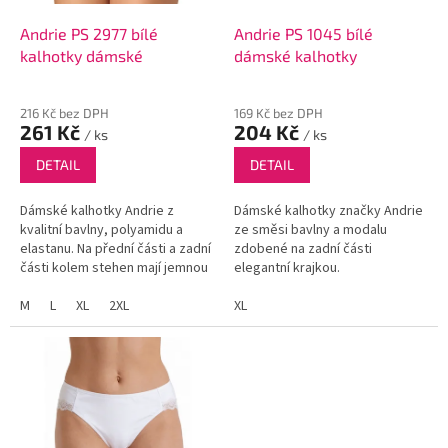
o
d
Andrie PS 2977 bílé
Andrie PS 1045 bílé
u
kalhotky dámské
dámské kalhotky
k
t
216 Kč bez DPH
169 Kč bez DPH
ů
261 Kč
204 Kč
/ ks
/ ks
DETAIL
DETAIL
Dámské kalhotky Andrie z
Dámské kalhotky značky Andrie
kvalitní bavlny, polyamidu a
ze směsi bavlny a modalu
elastanu. Na přední části a zadní
zdobené na zadní části
části kolem stehen mají jemnou
elegantní krajkou.
kraječku.
M
L
XL
2XL
XL