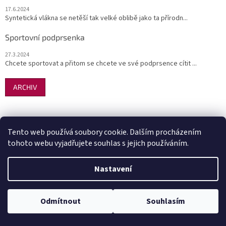
17.6.2024
Syntetická vlákna se netěší tak velké oblibě jako ta přírodn...
Sportovní podprsenka
27.3.2024
Chcete sportovat a přitom se chcete ve své podprsence cítit ...
ARCHIV
Facebook
Tento web používá soubory cookie. Dalším procházením
tohoto webu vyjadřujete souhlas s jejich používáním.
Nastavení
Syvela - spodní prádlo
Účtujeme v Pohodě
Odmítnout
Souhlasím