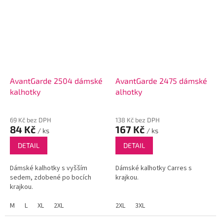
AvantGarde 2504 dámské
AvantGarde 2475 dámské
kalhotky
alhotky
69 Kč bez DPH
138 Kč bez DPH
84 Kč
167 Kč
/ ks
/ ks
DETAIL
DETAIL
Dámské kalhotky s vyšším
Dámské kalhotky Carres s
sedem, zdobené po bocích
krajkou.
krajkou.
M
L
XL
2XL
2XL
3XL