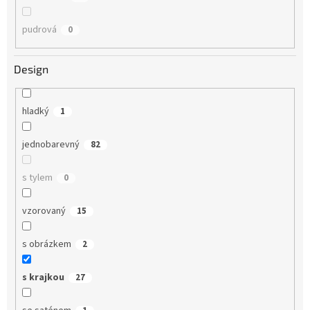
pudrová
0
Design
hladký
1
jednobarevný
82
s tylem
0
vzorovaný
15
s obrázkem
2
s krajkou
27