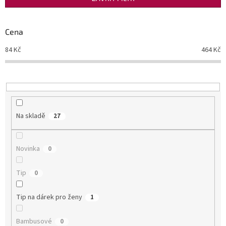
r
o
d
Cena
u
84
Kč
464
Kč
k
t
ů
Na skladě
27
Novinka
0
Tip
0
Tip na dárek pro ženy
1
Bambusové
0