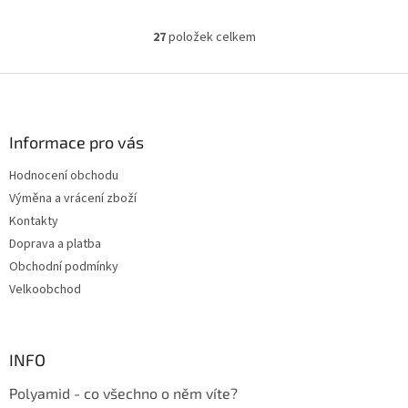
27
položek celkem
O
v
l
Z
á
á
d
p
a
a
Informace pro vás
c
t
í
Hodnocení obchodu
í
p
Výměna a vrácení zboží
r
v
Kontakty
k
Doprava a platba
y
Obchodní podmínky
v
ý
Velkoobchod
p
i
s
u
INFO
Polyamid - co všechno o něm víte?