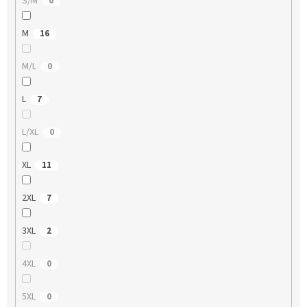
S/M
0
M
16
M/L
0
L
7
L/XL
0
XL
11
2XL
7
3XL
2
4XL
0
5XL
0