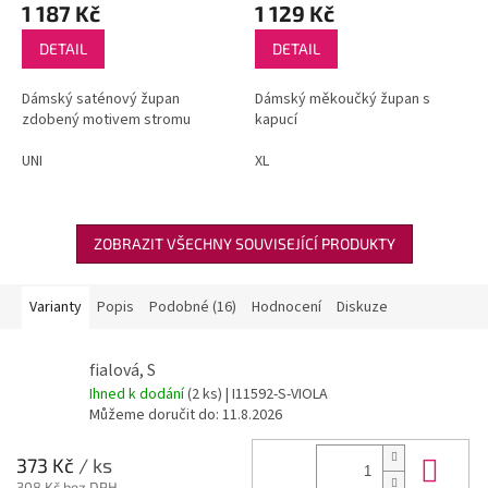
1 187 Kč
1 129 Kč
DETAIL
DETAIL
Dámský saténový župan
Dámský měkoučký župan s
zdobený motivem stromu
kapucí
UNI
XL
ZOBRAZIT VŠECHNY SOUVISEJÍCÍ PRODUKTY
Varianty
Popis
Podobné (16)
Hodnocení
Diskuze
fialová, S
Ihned k dodání
(2 ks)
| I11592-S-VIOLA
Můžeme doručit do:
11.8.2026
Do 
373 Kč
/ ks
308 Kč bez DPH