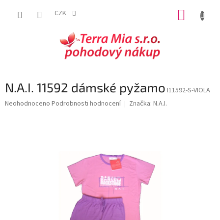
Přejít
NÁKUP
na
CZK
obsah
KOŠÍK
N.A.I. 11592 dámské pyžamo
I11592-S-VIOLA
Průměrné
Neohodnoceno
Podrobnosti hodnocení
Značka:
N.A.I.
hodnocení
produktu
je
0,0
z
5
hvězdiček.