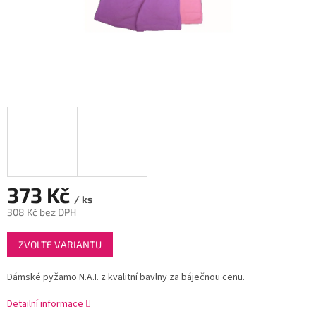
373 Kč
/ ks
308 Kč bez DPH
Měrná
ZVOLTE VARIANTU
cena:
Dámské pyžamo N.A.I. z kvalitní bavlny za báječnou cenu.
Detailní informace