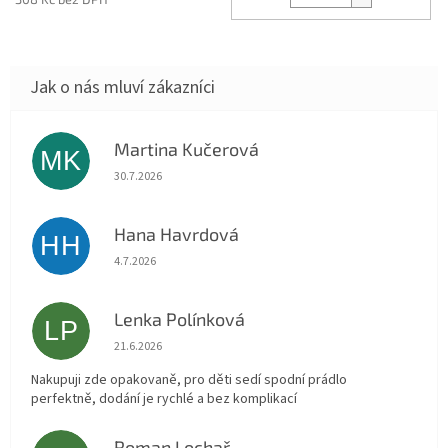
Martina Kučerová
MK
Hodnocení obchodu je 5 z 5 hvězdiček.
30.7.2026
Hana Havrdová
HH
Hodnocení obchodu je 5 z 5 hvězdiček.
4.7.2026
Lenka Polínková
LP
Hodnocení obchodu je 5 z 5 hvězdiček.
21.6.2026
Nakupuji zde opakovaně, pro děti sedí spodní prádlo
perfektně, dodání je rychlé a bez komplikací
Roman Lochař