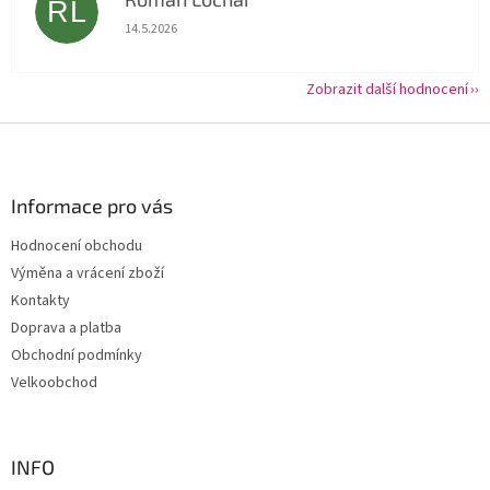
RL
Hodnocení obchodu je 5 z 5 hvězdiček.
14.5.2026
Zobrazit další hodnocení
Z
á
p
a
Informace pro vás
t
Hodnocení obchodu
í
Výměna a vrácení zboží
Kontakty
Doprava a platba
Obchodní podmínky
Velkoobchod
INFO