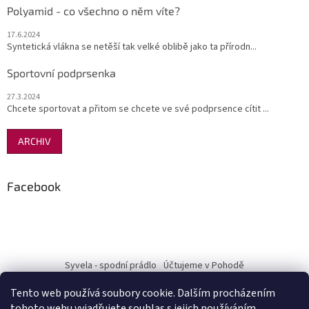
Polyamid - co všechno o něm víte?
17.6.2024
Syntetická vlákna se netěší tak velké oblibě jako ta přírodn...
Sportovní podprsenka
27.3.2024
Chcete sportovat a přitom se chcete ve své podprsence cítit ...
ARCHIV
Facebook
Syvela - spodní prádlo
Účtujeme v Pohodě
Tento web používá soubory cookie. Dalším procházením
tohoto webu vyjadřujete souhlas s jejich používáním.