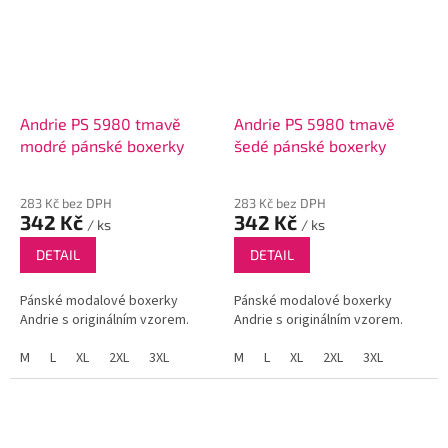
Andrie PS 5980 tmavě
Andrie PS 5980 tmavě
modré pánské boxerky
šedé pánské boxerky
283 Kč bez DPH
283 Kč bez DPH
342 Kč
342 Kč
/ ks
/ ks
DETAIL
DETAIL
Pánské modalové boxerky
Pánské modalové boxerky
Andrie s originálním vzorem.
Andrie s originálním vzorem.
M
L
XL
2XL
3XL
M
L
XL
2XL
3XL