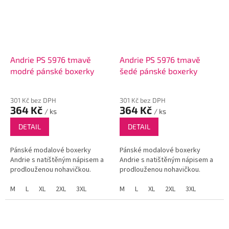
Andrie PS 5976 tmavě
Andrie PS 5976 tmavě
modré pánské boxerky
šedé pánské boxerky
301 Kč bez DPH
301 Kč bez DPH
364 Kč
364 Kč
/ ks
/ ks
DETAIL
DETAIL
Pánské modalové boxerky
Pánské modalové boxerky
Andrie s natištěným nápisem a
Andrie s natištěným nápisem a
prodlouženou nohavičkou.
prodlouženou nohavičkou.
M
L
XL
2XL
3XL
M
L
XL
2XL
3XL