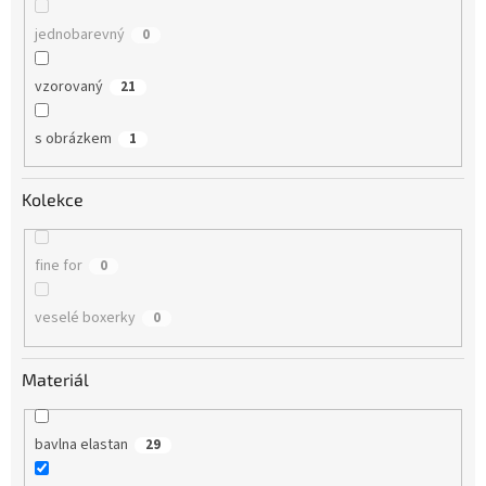
jednobarevný
0
vzorovaný
21
s obrázkem
1
Kolekce
fine for
0
veselé boxerky
0
Materiál
bavlna elastan
29