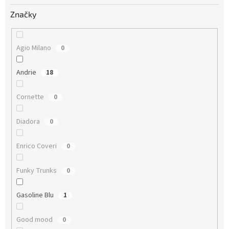
Značky
Agio Milano
0
Andrie
18
Cornette
0
Diadora
0
Enrico Coveri
0
Funky Trunks
0
Gasoline Blu
1
Good mood
0