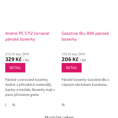
Andrie PS 5712 červené
Gasoline Blu 886 pánské
pánské boxerky
boxerky
272 Kč bez DPH
170 Kč bez DPH
329 Kč
206 Kč
/ ks
/ ks
DETAIL
DETAIL
Pánské vzorované boxerky
Pánské boxerky Gasoline Blu s
Andrie z přírodních materiálů,
vtipným obrázkem kondomu.
bavlny a modalu. Boxerky mají v
pase přiznanou gumu
L
XL
XL
22
položek celkem