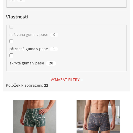
Vlastnosti
našívaná guma v pase
0
přiznaná guma v pase
1
skrytá guma v pase
20
VYMAZAT FILTRY
Položek k zobrazení:
22
V
ý
p
i
s
p