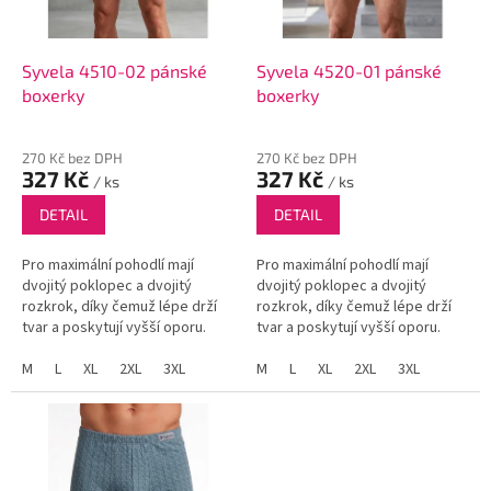
r
o
d
Syvela 4510-02 pánské
Syvela 4520-01 pánské
u
boxerky
boxerky
k
t
270 Kč bez DPH
270 Kč bez DPH
ů
327 Kč
327 Kč
/ ks
/ ks
DETAIL
DETAIL
Pro maximální pohodlí mají
Pro maximální pohodlí mají
dvojitý poklopec a dvojitý
dvojitý poklopec a dvojitý
rozkrok, díky čemuž lépe drží
rozkrok, díky čemuž lépe drží
tvar a poskytují vyšší oporu.
tvar a poskytují vyšší oporu.
Boxerky z kvalitní směsi bavlny
Boxerky z kvalitní směsi bavlny
a modalu s jemným, elegantním
M
L
XL
2XL
3XL
a modalu s jemným, elegantním
M
L
XL
2XL
3XL
vzorem nemají žádné...
vzorem nemají žádné...