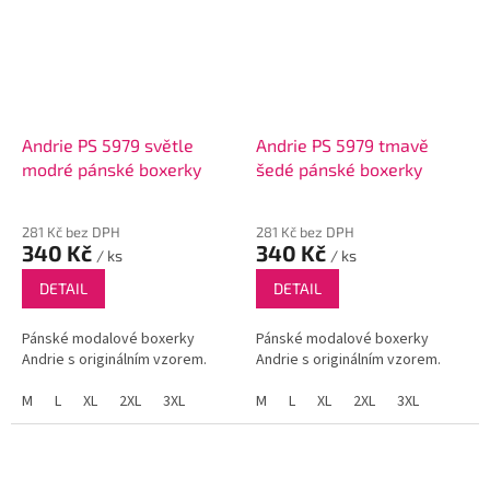
Andrie PS 5979 světle
Andrie PS 5979 tmavě
modré pánské boxerky
šedé pánské boxerky
281 Kč bez DPH
281 Kč bez DPH
340 Kč
340 Kč
/ ks
/ ks
DETAIL
DETAIL
Pánské modalové boxerky
Pánské modalové boxerky
Andrie s originálním vzorem.
Andrie s originálním vzorem.
M
L
XL
2XL
3XL
M
L
XL
2XL
3XL