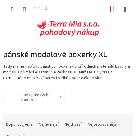
Přejít
NÁKUP
na
CZK
obsah
KOŠÍK
pánské modalové boxerky XL
Tady máme nabídku pánských boxerek z přírodních materiálů bavlny a
modalu s příměsí elastanu ve velikosti XL. Můžete si vybrat z
rozmanitého množství barev i střihů podle Vašeho vkusu.
Sady pánských
boxerek
Ř
a
Doporučujeme
Nejlevnější
Nejdražší
Nejprodávanější
z