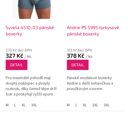
Syvela 4510-03 pánské
Andrie PS 5995 tyrkysové
boxerky
pánské boxerky
270 Kč bez DPH
312 Kč bez DPH
327 Kč
378 Kč
/ ks
/ ks
DETAIL
DETAIL
Pro maximální pohodlí mají
Pánské modalové boxerky
dvojitý poklopec a dvojitý
Andrie s delší nohavičkou a
rozkrok, díky čemuž lépe drží
proužkovým vzorem.
tvar a poskytují vyšší oporu.
Boxerky z kvalitní směsi bavlny
a modalu s jemným, elegantním
M
L
XL
3XL
M
L
XL
2XL
3XL
vzorem nemají žádné...