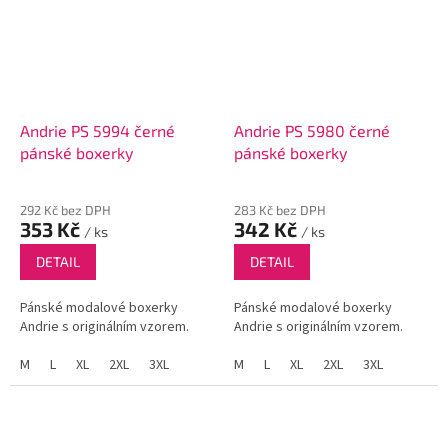
Andrie PS 5994 černé
Andrie PS 5980 černé
pánské boxerky
pánské boxerky
292 Kč bez DPH
283 Kč bez DPH
353 Kč
342 Kč
/ ks
/ ks
DETAIL
DETAIL
Pánské modalové boxerky
Pánské modalové boxerky
Andrie s originálním vzorem.
Andrie s originálním vzorem.
M
L
XL
2XL
3XL
M
L
XL
2XL
3XL