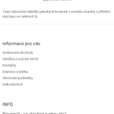
O
v
l
Tady naleznete nabídku pánských boxerek z modalu a bavlny s příměsí
á
elastanu ve velikosti XL.
d
a
Z
c
á
í
p
p
a
Informace pro vás
r
t
v
Hodnocení obchodu
í
k
Výměna a vrácení zboží
y
v
Kontakty
ý
Doprava a platba
p
Obchodní podmínky
i
s
Velkoobchod
u
INFO
Polyamid - co všechno o něm víte?