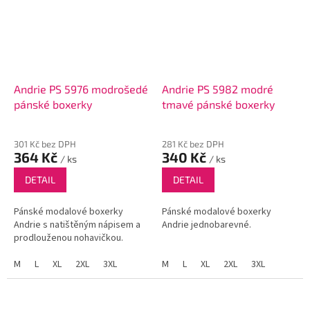
Andrie PS 5976 modrošedé
Andrie PS 5982 modré
pánské boxerky
tmavé pánské boxerky
301 Kč bez DPH
281 Kč bez DPH
364 Kč
340 Kč
/ ks
/ ks
DETAIL
DETAIL
Pánské modalové boxerky
Pánské modalové boxerky
Andrie s natištěným nápisem a
Andrie jednobarevné.
prodlouženou nohavičkou.
M
L
XL
2XL
3XL
M
L
XL
2XL
3XL