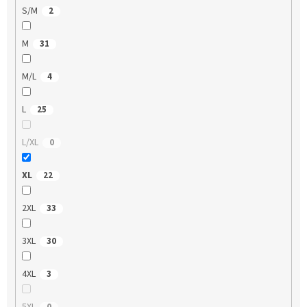
S/M
2
M
31
M/L
4
L
25
L/XL
0
XL
22
2XL
33
3XL
30
4XL
3
5XL
0