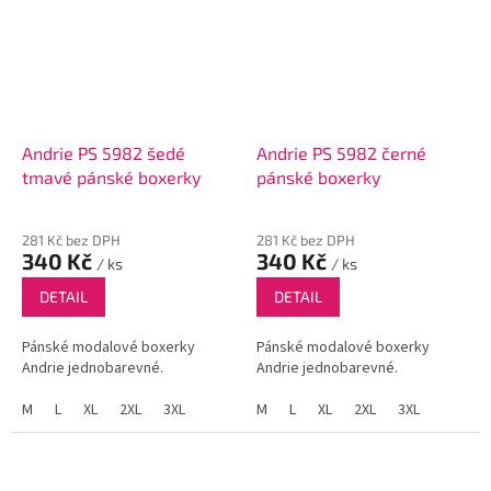
Andrie PS 5982 šedé
Andrie PS 5982 černé
tmavé pánské boxerky
pánské boxerky
281 Kč bez DPH
281 Kč bez DPH
340 Kč
340 Kč
/ ks
/ ks
DETAIL
DETAIL
Pánské modalové boxerky
Pánské modalové boxerky
Andrie jednobarevné.
Andrie jednobarevné.
M
L
XL
2XL
3XL
M
L
XL
2XL
3XL