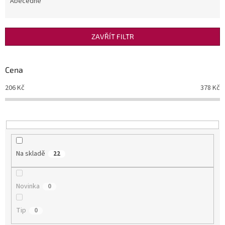
e
Abecedně
n
í
p
ZAVŘÍT FILTR
r
o
d
Cena
u
206
Kč
378
Kč
k
t
ů
Na skladě
22
Novinka
0
Tip
0